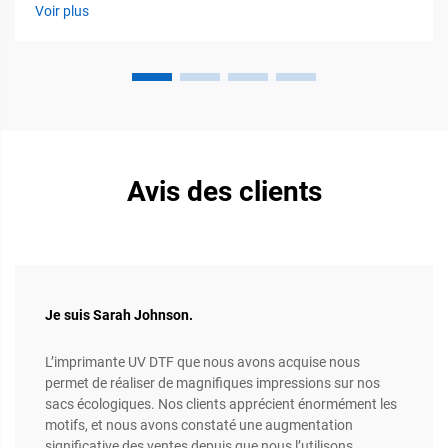
modernes d'impression UV à plat traitent des supports variés
Voir plus
allant bien au-delà des supports traditionnels, éliminant ainsi
le besoin...
Avis des clients
Je suis Sarah Johnson.
L’imprimante UV DTF que nous avons acquise nous
permet de réaliser de magnifiques impressions sur nos
sacs écologiques. Nos clients apprécient énormément les
motifs, et nous avons constaté une augmentation
significative des ventes depuis que nous l’utilisons.