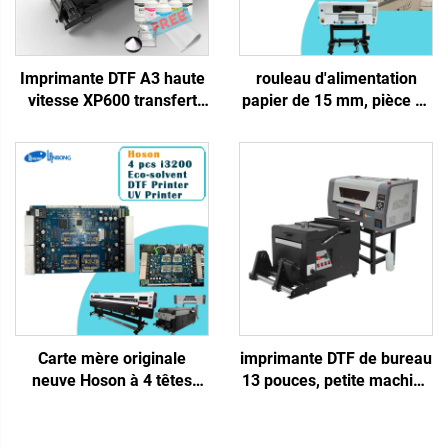
Imprimante DTF A3 haute
rouleau d'alimentation
vitesse XP600 transfert
papier de 15 mm, pièce A,
thermique Procolored
accessoires rouleau en
ensemble complet pour T-
caoutchouc pour support
shirt, chapeau, tout textile
de film B, pour machine à
avec four agitateur
étiquettes Crystal,
imprimante UV DTF
Carte mère originale
imprimante DTF de bureau
neuve Hoson à 4 têtes
13 pouces, petite machine
I3200, carte principale
d'impression A3 pour t-
I3200 pour imprimantes
shirt avec sécheuse et
UV/éco-solvant grand
agitateur de poudre pour