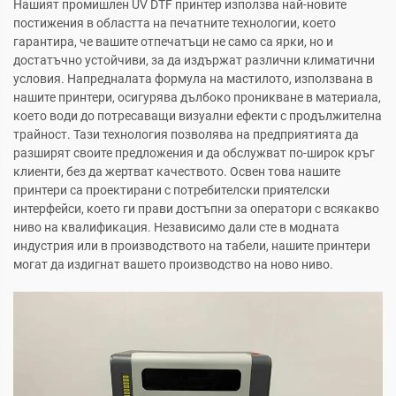
Нашият промишлен UV DTF принтер използва най-новите
постижения в областта на печатните технологии, което
гарантира, че вашите отпечатъци не само са ярки, но и
достатъчно устойчиви, за да издържат различни климатични
условия. Напредналата формула на мастилото, използвана в
нашите принтери, осигурява дълбоко проникване в материала,
което води до потресаващи визуални ефекти с продължителна
трайност. Тази технология позволява на предприятията да
разширят своите предложения и да обслужват по-широк кръг
клиенти, без да жертват качеството. Освен това нашите
принтери са проектирани с потребителски приятелски
интерфейси, което ги прави достъпни за оператори с всякакво
ниво на квалификация. Независимо дали сте в модната
индустрия или в производството на табели, нашите принтери
могат да издигнат вашето производство на ново ниво.