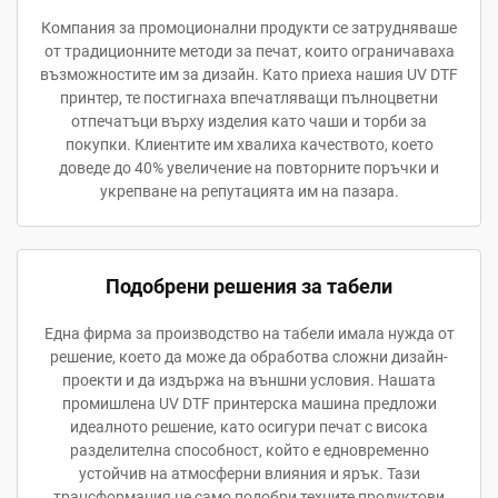
Компания за промоционални продукти се затрудняваше
от традиционните методи за печат, които ограничаваха
възможностите им за дизайн. Като приеха нашия UV DTF
принтер, те постигнаха впечатляващи пълноцветни
отпечатъци върху изделия като чаши и торби за
покупки. Клиентите им хвалиха качеството, което
доведе до 40% увеличение на повторните поръчки и
укрепване на репутацията им на пазара.
Подобрени решения за табели
Една фирма за производство на табели имала нужда от
решение, което да може да обработва сложни дизайн-
проекти и да издържа на външни условия. Нашата
промишлена UV DTF принтерска машина предложи
идеалното решение, като осигури печат с висока
разделителна способност, който е едновременно
устойчив на атмосферни влияния и ярък. Тази
трансформация не само подобри техните продуктови