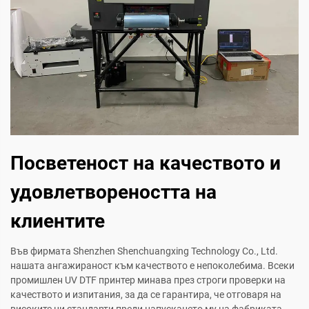
Посветеност на качеството и
удовлетвореността на
клиентите
Във фирмата Shenzhen Shenchuangxing Technology Co., Ltd.
нашата ангажираност към качеството е непоколебима. Всеки
промишлен UV DTF принтер минава през строги проверки на
качеството и изпитания, за да се гарантира, че отговаря на
високите ни стандарти преди напускането му на фабриката.