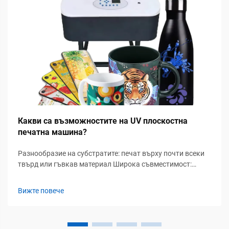
Какви са възможностите на UV плоскостна
печатна машина?
Разнообразие на субстратите: печат върху почти всеки
твърд или гъвкав материал Широка съвместимост:
метал, стъкло, акрил, вълнообразен картон и
композитни материали Съвременните UV-принтери с
Вижте повече
плоско легло обработват разнообразни субстрати извън
традиционните носители — елиминирайки
необходимостта от...