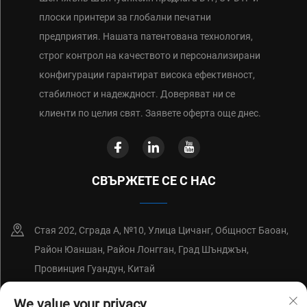
плоски принтери за глобални печатни
предприятия. Нашата патентована технология,
строг контрол на качеството и персонализирани
конфигурации гарантират висока ефективност,
стабилност и надеждност. Доверяват ни се
клиенти по целия свят. Заявете оферта още днес.
СВЪРЖЕТЕ СЕ С НАС
Стая 202, Сграда А, №10, Улица Цичанг, Общност Баоан,
Район Юаншан, Район Лонгган, Град Шънджън,
Провинция Гуандун, Китай
+86-18214652676
We value your privacy