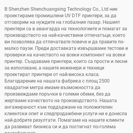
принтер (с ниска
В Shenzhen Shenchuangxing Technology Co., Ltd ние
температура)
проектираме промишлени UV DTF принтери, за да
отговорим на нуждите на глобалния пазар. Нашият
принтери са в авангарда на технологиите и помагат за
производството на най-качествени отпечатъци, което
ви позволява да отпечатвате повече и да правите по-
малко паузи. Преди доставката извършваме тестове и
проверки на качеството на всеки компонент на всеки
принтер. Създаваме принтери, които са прости и лесни
за използване, а нашите инженери и техници
проектират принтери от най-висока класа.
Благодарение на нашата фабрика с площ 2500
квадратни метра имаме възможността да
произвеждаме поръчки в големи обеми, без да
жертваме качеството на производството. Нашата
ангажираност към поддържане на положителен
клиентски опит и следпродажбени услуги ни е донесла
най-добрите резултати. Помагаме на нашите клиенти
да развиват бизнеса си и да постигнат по-голяма