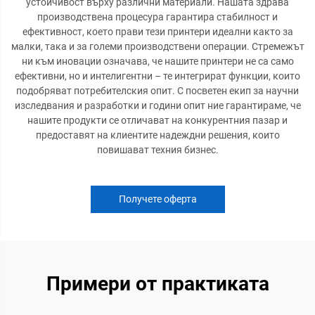
устойчивост върху различни материали. Нашата здрава
производствена процесура гарантира стабилност и
ефективност, което прави тези принтери идеални както за
малки, така и за големи производствени операции. Стремежът
ни към иновации означава, че нашите принтери не са само
ефективни, но и интелигентни – те интегрират функции, които
подобряват потребителския опит. С посветен екип за научни
изследвания и разработки и години опит ние гарантираме, че
нашите продукти се отличават на конкурентния пазар и
предоставят на клиентите надеждни решения, които
повишават техния бизнес.
Получете оферта
Примери от практиката