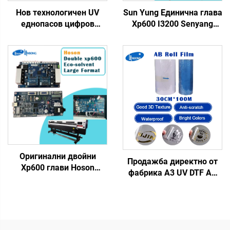
Нов технологичен UV
Sun Yung Единична глава
еднопасов цифров
Xp600 I3200 Senyang
принтер за печат на
Двойна глава
пластмасови торбички,
Материнска платка
подаръчни торби,
Каретка Платка за
пластмасови кутии,
струйни големи
хартия за изкуство,
форматни принтери Еко
брошури, списания с
разтворител UV мастило
еднопасов печат
Оригинални двойни
Продажба директно от
Xp600 глави Hoson
фабрика A3 UV DTF AB
майка 2-глава Xp600
филм
основна платка за Dtf
водонепропусклива
еко разтворими големи
термотрансферна
форматни принтери
етикета кристален
етикет с PET материал