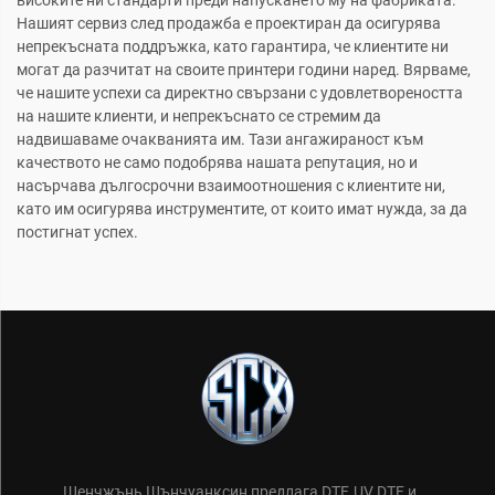
Нашият сервиз след продажба е проектиран да осигурява
непрекъсната поддръжка, като гарантира, че клиентите ни
могат да разчитат на своите принтери години наред. Вярваме,
че нашите успехи са директно свързани с удовлетвореността
на нашите клиенти, и непрекъснато се стремим да
надвишаваме очакванията им. Тази ангажираност към
качеството не само подобрява нашата репутация, но и
насърчава дългосрочни взаимоотношения с клиентите ни,
като им осигурява инструментите, от които имат нужда, за да
постигнат успех.
Шенчжънь Шънчуанксин предлага DTF, UV DTF и