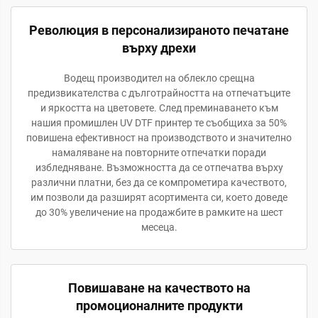
Революция в персонализираното печатане
върху дрехи
Водещ производител на облекло срещна
предизвикателства с дълготрайността на отпечатъците
и яркостта на цветовете. След преминаването към
нашия промишлен UV DTF принтер те съобщиха за 50%
повишена ефективност на производството и значително
намаляване на повторните отпечатки поради
избледняване. Възможността да се отпечатва върху
различни платни, без да се компрометира качеството,
им позволи да разширят асортимента си, което доведе
до 30% увеличение на продажбите в рамките на шест
месеца.
Повишаване на качеството на
промоционалните продукти