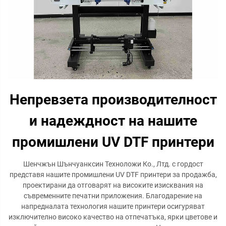
Непревзета производителност
и надеждност на нашите
промишлени UV DTF принтери
Шенчжън Шънчуанксин Техноложи Ко., Лтд. с гордост
представя нашите промишлени UV DTF принтери за продажба,
проектирани да отговарят на високите изисквания на
съвременните печатни приложения. Благодарение на
напредналата технология нашите принтери осигуряват
изключително високо качество на отпечатъка, ярки цветове и