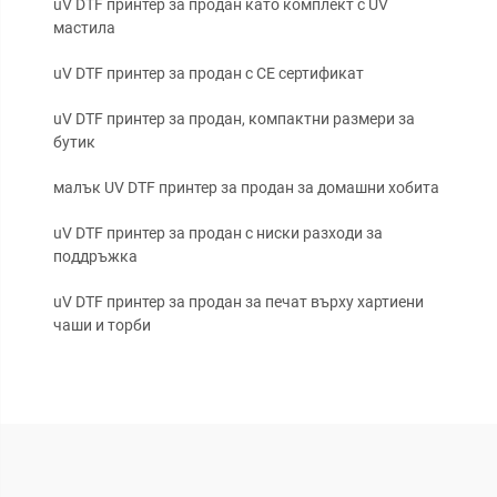
uV DTF принтер за продан като комплект с UV
мастила
uV DTF принтер за продан с CE сертификат
uV DTF принтер за продан, компактни размери за
бутик
малък UV DTF принтер за продан за домашни хобита
uV DTF принтер за продан с ниски разходи за
поддръжка
uV DTF принтер за продан за печат върху хартиени
чаши и торби