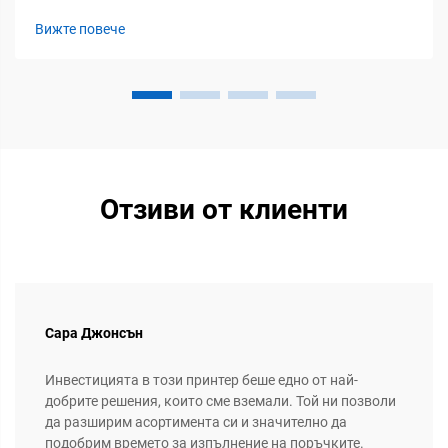
технологии за декориране на дрехи поради своята
Вижте повече
гъвкавост, издръжливост и съвместимост с множество
видове платове...
Отзиви от клиенти
Сара Джонсън
Инвестицията в този принтер беше едно от най-
добрите решения, които сме вземали. Той ни позволи
да разширим асортимента си и значително да
подобрим времето за изпълнение на поръчките.