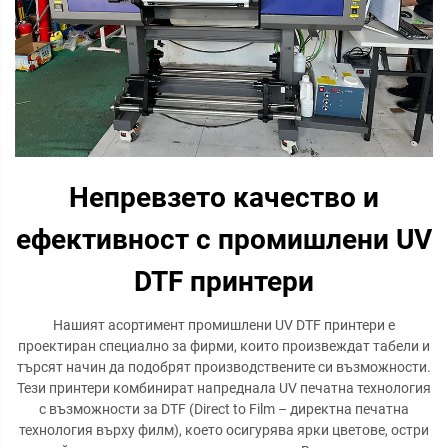
Непревзето качество и
ефективност с промишлени UV
DTF принтери
Нашият асортимент промишлени UV DTF принтери е
проектиран специално за фирми, които произвеждат табели и
търсят начин да подобрят производствените си възможности.
Тези принтери комбинират напреднала UV печатна технология
с възможности за DTF (Direct to Film – директна печатна
технология върху филм), което осигурява ярки цветове, остри