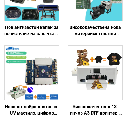
Нов антизастой капак за
Висококачествена нова
почистване на капачката
материнска платка
за I3200 4720 5113
Bisheng за 2 глави Xp600
печатащ механизъм,
DTF, материнска платка
подходящ за струйни
Kn Fun Lansong DTF
принтери с водно
струйни принтери за
базирани, UV/еко-
тениски
разтворими DTF мастила
Нова по-добра платка за
Висококачествен 13-
UV мастило, цифров
инчов A3 DTF принтер с
струен принтер с
единична глава XP600,
единичен преминаващ
машина за печат на