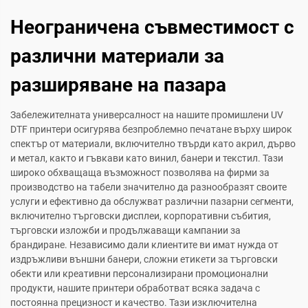
Неограничена съвместимост с
различни материали за
разширяване на пазара
Забележителната универсалност на нашите промишлени UV
DTF принтери осигурява безпроблемно печатане върху широк
спектър от материали, включително твърди като акрил, дърво
и метал, както и гъвкави като винил, банери и текстил. Тази
широко обхващаща възможност позволява на фирми за
производство на табели значително да разнообразят своите
услуги и ефективно да обслужват различни пазарни сегменти,
включително търговски дисплеи, корпоративни събития,
търговски изложби и продължаващи кампании за
брандиране. Независимо дали клиентите ви имат нужда от
издръжливи външни банери, сложни етикети за търговски
обекти или креативни персонализирани промоционални
продукти, нашите принтери обработват всяка задача с
постоянна прецизност и качество. Тази изключителна