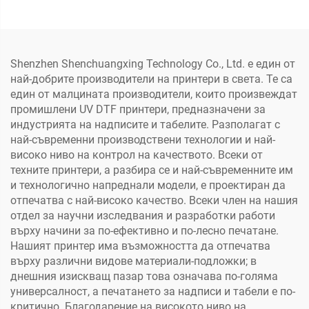
механизъм и печатаща
дрехи, DTF директно на
глава I3200-U1
филм, преносен принтер
Shenzhen Shenchuangxing Technology Co., Ltd. е един от
най-добрите производители на принтери в света. Те са
един от малцината производители, които произвеждат
промишлени UV DTF принтери, предназначени за
индустрията на надписите и табелите. Разполагат с
най-съвременни производствени технологии и най-
високо ниво на контрол на качеството. Всеки от
техните принтери, а разбира се и най-съвременните им
и технологично напреднали модели, е проектиран да
отпечатва с най-високо качество. Всеки член на нашия
отдел за научни изследвания и разработки работи
върху начини за по-ефективно и по-лесно печатане.
Нашият принтер има възможността да отпечатва
върху различни видове материали-подложки; в
днешния изискващ пазар това означава по-голяма
универсалност, а печатането за надписи и табели е по-
критично. Благодарение на високото ниво на