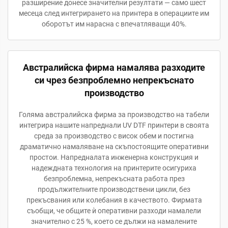
разширение донесе значителни резултати — само шест
месеца след интегрирането на принтера в операциите им
оборотът им нарасна с впечатляващи 40%.
Австралийска фирма намалява разходите
си чрез безпроблемно непрекъснато
производство
Голяма австралийска фирма за производство на табели
интегрира нашите напреднали UV DTF принтери в своята
среда за производство с висок обем и постигна
драматично намаляване на скъпостоящите оперативни
простои. Напредналата инженерна конструкция и
надеждната технология на принтерите осигуриха
безпроблемна, непрекъсната работа през
продължителните производствени цикли, без
прекъсвания или колебания в качеството. Фирмата
съобщи, че общите ѝ оперативни разходи намалели
значително с 25 %, което се дължи на намалените