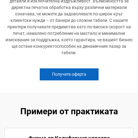
детайли и изключителна издръжливост. Възможността за
директна печатна обработка върху различни материали
означава, че можете да задоволявате по-широк кръг
клиентски нужди – от банери до сложни табели. С нашите
принтери получавате предимства като по-висока скорост на
печат, намалено потребление на мастило и минимални
изисквания за поддръжка, което гарантира, че вашият бизнес
ще остане конкурентоспособен на динамичния пазар за
табели.
Получете оферта
Примери от практиката