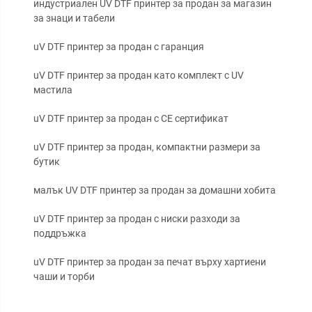
индустриален UV DTF принтер за продан за магазин
за знаци и табели
uV DTF принтер за продан с гаранция
uV DTF принтер за продан като комплект с UV
мастила
uV DTF принтер за продан с CE сертификат
uV DTF принтер за продан, компактни размери за
бутик
малък UV DTF принтер за продан за домашни хобита
uV DTF принтер за продан с ниски разходи за
поддръжка
uV DTF принтер за продан за печат върху хартиени
чаши и торби