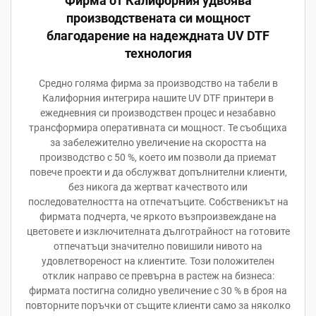
Фирма от Калифорния удвоява
производствената си мощност
благодарение на надеждната UV DTF
технология
Средно голяма фирма за производство на табели в
Калифорния интегрира нашите UV DTF принтери в
ежедневния си производствен процес и незабавно
трансформира оперативната си мощност. Те съобщиха
за забележително увеличение на скоростта на
производство с 50 %, което им позволи да приемат
повече проекти и да обслужват допълнителни клиенти,
без никога да жертват качеството или
последователността на отпечатъците. Собственикът на
фирмата подчерта, че яркото възпроизвеждане на
цветовете и изключителната дълготрайност на готовите
отпечатъци значително повишили нивото на
удовлетвореност на клиентите. Този положителен
отклик направо се превърна в растеж на бизнеса:
фирмата постигна солидно увеличение с 30 % в броя на
повторните поръчки от същите клиенти само за няколко