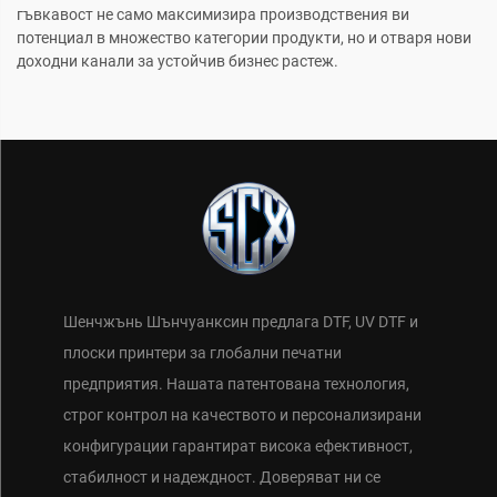
гъвкавост не само максимизира производствения ви
потенциал в множество категории продукти, но и отваря нови
доходни канали за устойчив бизнес растеж.
Шенчжънь Шънчуанксин предлага DTF, UV DTF и
плоски принтери за глобални печатни
предприятия. Нашата патентована технология,
строг контрол на качеството и персонализирани
конфигурации гарантират висока ефективност,
стабилност и надеждност. Доверяват ни се