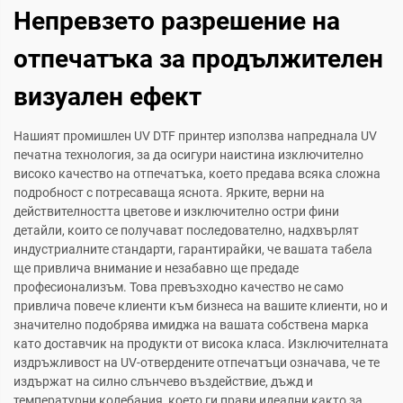
Непревзето разрешение на
отпечатъка за продължителен
визуален ефект
Нашият промишлен UV DTF принтер използва напреднала UV
печатна технология, за да осигури наистина изключително
високо качество на отпечатъка, което предава всяка сложна
подробност с потресаваща яснота. Ярките, верни на
действителността цветове и изключително остри фини
детайли, които се получават последователно, надхвърлят
индустриалните стандарти, гарантирайки, че вашата табела
ще привлича внимание и незабавно ще предаде
професионализъм. Това превъзходно качество не само
привлича повече клиенти към бизнеса на вашите клиенти, но и
значително подобрява имиджа на вашата собствена марка
като доставчик на продукти от висока класа. Изключителната
издръжливост на UV-отвердените отпечатъци означава, че те
издържат на силно слънчево въздействие, дъжд и
температурни колебания, което ги прави идеални както за