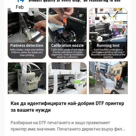
Feb
Как да идентифицирате най-добрия DTF принтер
за вашите нужди
Разбиране на DTF печатането и защо правилният
принтер има значение. Печатането директно върху филм
(DTF) бързо се превърна в една от най-популярните