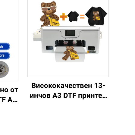
Висококачествен 13-
но от
инчов A3 DTF принтер
TF AB
с единична глава
XP600, машина за
лива
печат на дрехи, DTF
рна