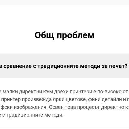
Общ проблем
в сравнение с традиционните методи за печат?
 малки директни към дрехи принтери е по-високо от
принтер произвежда ярки цветове, фини детайли и г
афски изображения. Освен това процесът директно к
е с традиционните методи.