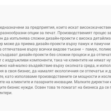
автоматично
етикета криста
рмопресоване за
етикет с PET мат
тениски и плат
принтер (с нис
температура
едназначени за предприятия, които искат висококачествен
 разнообразни опции за печат. Производственият процес з
ен да изпълнява сложни дизайн-проекти с висока детайлиз
ер може да приема дизайн-проекти върху памук и памучни 
отпечатване върху всички видове тъкани – памук, полиест
 създават дизайн-проекти без сложни процеси и да отпечат
т с издръжливи компоненти, така че клиентите ни нямат н
ожно най-малко въздействие върху околната среда, и изпол
ия в своя бизнес, да намалят екологичния си отпечатък и 
, като използваме производствените си мощности и изсле
те на клиентите и пазарните иновации. Малките директни 
те бизнес нужди. Освен това те помагат на бизнеса да се 
интери.