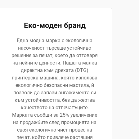
Еко-моден бранд
Една модна марка с екологична
насоченост търсеше устойчиво
решение за печат, което да отговаря
на нейните ценности. Нашата малка
директна към дрехата (DTG)
принтерска машина, която използва
екологично безопасни мастила, й
позволи да запази ангажимента си
към устойчивостта, без да жертва
качеството на отпечатъците.
Марката съобщи за 25% увеличение
на продажбите след промоцията на
своя екологично чист процес на
печат, който привлече растящия