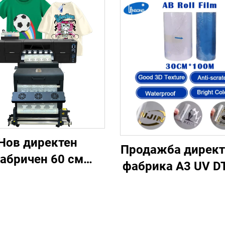
Нов директен
Продажба директ
абричен 60 см
фабрика A3 UV D
руйно-джет DTF
филм
тер с гаранция от
водонепропуск
година напълно
термотрансфе