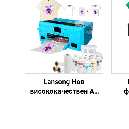
Lansong Нов
висококачествен A3
ф
DTF принтер XP600
ст
Печатна глава
прин
Автоматична машина
1 