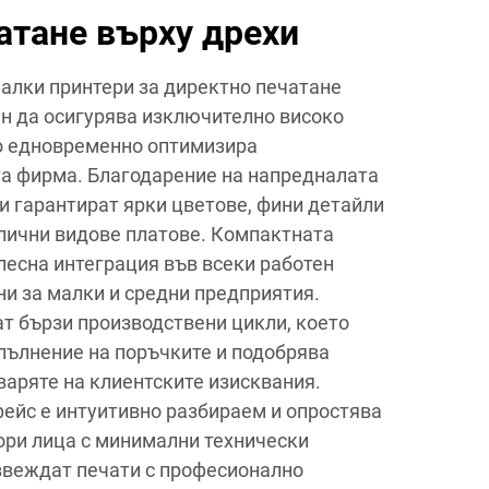
атане върху дрехи
алки принтери за директно печатане
ан да осигурява изключително високо
то едновременно оптимизира
а фирма. Благодарение на напредналата
и гарантират ярки цветове, фини детайли
злични видове платове. Компактната
лесна интеграция във всеки работен
ни за малки и средни предприятия.
т бързи производствени цикли, което
пълнение на поръчките и подобрява
варяте на клиентските изисквания.
ейс е интуитивно разбираем и опростява
дори лица с минимални технически
звеждат печати с професионално