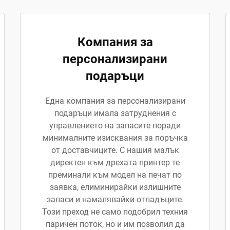
Компания за
персонализирани
подаръци
Една компания за персонализирани
подаръци имала затруднения с
управлението на запасите поради
минималните изисквания за поръчка
от доставчиците. С нашия малък
директен към дрехата принтер те
преминали към модел на печат по
заявка, елиминирайки излишните
запаси и намалявайки отпадъците.
Този преход не само подобрил техния
паричен поток, но и им позволил да