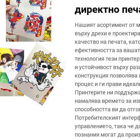
директно печ
Нашият асортимент от м
върху дрехи е проектир
качество на печата, ка
ефективността за вашат
технология тези принтер
и устойчивост върху ра
конструкция позволява 
процес и ги прави идеал
Принтерите ни поддържа
намалява времето за из
способността ви да отго
Потребителският интерф
управлението, така че 
познания могат да прои