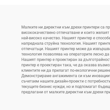
за трансфер на
тениски 1 година
те
гаранция за малък
бизнес
Малките ни директни към дрехи принтери са пр
висококачествено отпечатване и които желаят
най-високо качество. Нашият принтер е способ
напреднала струйна технология. Нашият принт
отпечатъци. Нашият принтер може да извършва 
технология позволява на операторите лесно да
Нашият принтер е проектиран за дълготрайнос
принтер е проектиран така, че да оказва възм
клиентите ни да прилагат по-екологични решен
Демонстрираме ангажимента си към иновациите
съчетаем нашите дизайн-проекти с потребности
текущите бизнес нужди, но и подпомагат бъдещи
предлагани от малките директни към дрехи пр