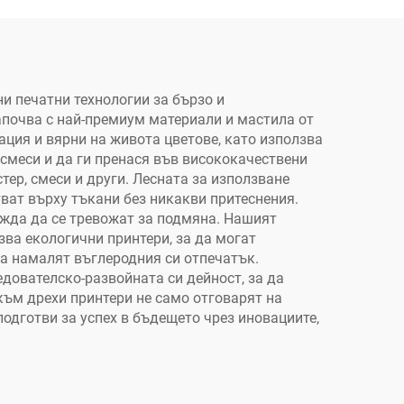
директно на филм,
лен
преносен принтер
ериал
ка
)
и печатни технологии за бързо и
апочва с най-премиум материали и мастила от
ация и вярни на живота цветове, като използва
смеси и да ги пренася във висококачествени
ер, смеси и други. Лесната за използване
ват върху тъкани без никакви притеснения.
ужда да се тревожат за подмяна. Нашият
зва екологични принтери, за да могат
да намалят въглеродния си отпечатък.
дователско-развойната си дейност, за да
към дрехи принтери не само отговарят на
подготви за успех в бъдещето чрез иновациите,