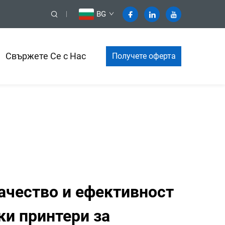
BG
Свържете Се с Нас
Получете оферта
ачество и ефективност
ки принтери за