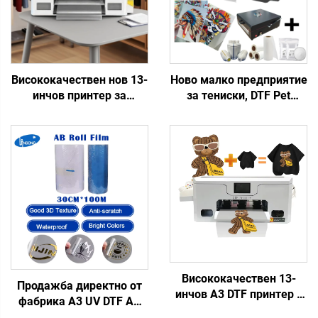
Висококачествен нов 13-
Ново малко предприятие
инчов принтер за
за тениски, DTF Pet
топлинен трансфер A3 с
филм, преносни дизайни,
струйно отпечатване
готов за пресоване,
XP600, автоматично
машина, 13-инчов A3 DTF
отпечатване върху
принтер XP600, за
тениски, шапки, обувки,
всякакво текстилно
дънки, чорапи
платно, 1 година
гаранция
Висококачествен 13-
Продажба директно от
инчов A3 DTF принтер с
фабрика A3 UV DTF AB
единична глава XP600,
филм