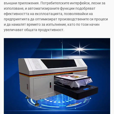
външни приложения. Потребителските интерфейси, лесни за
използване, и автоматизираните функции подобряват
ефективността на експлоатацията, позволявайки на
предприятията да оптимизират производствените си процеси
и да намалят времето за изпълнение, като по този начин
увеличават общата продуктивност.