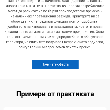
високите стандарти за качество. Благодарение на нашата
иновативна DTF и UV DTF печатна технология потребителите
могат да разчитат на по-бързи производствени времена и
намалени експлоатационни разходи. Принтерите ни са
оборудвани с напреднали функции, които подобряват
удобството на използване и надеждността, което ги прави
идеални както за малки, така и за големи предприятия. Освен
това ангажиментът ни към следпродажбеното обслужване
гарантира, че клиентите получават непрекъснато подкрепа,
осигурявайки безпроблемен печатен процес.
Получете оферта
Примери от практиката