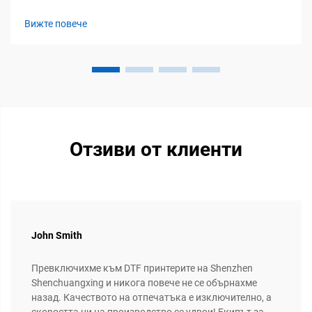
производството на надписи разликата между печалба и
загуба често се определя от надеждността и
Вижте повече
универсалността на оборудването. От повече от десет
години нашата производствена база в Шенчжън ...
Отзиви от клиенти
John Smith
Превключихме към DTF принтерите на Shenzhen
Shenchuangxing и никога повече не се обърнахме
назад. Качеството на отпечатъка е изключително, а
скоростта ни на производство се удвои! Екипът за