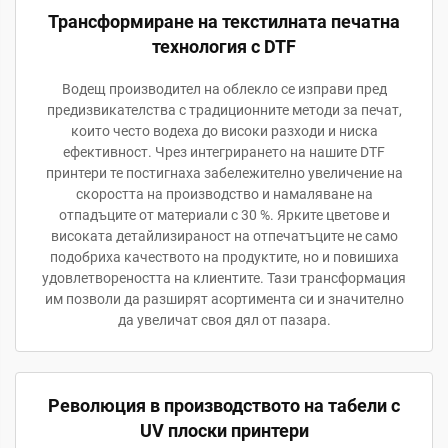
Трансформиране на текстилната печатна
технология с DTF
Водещ производител на облекло се изправи пред
предизвикателства с традиционните методи за печат,
които често водеха до високи разходи и ниска
ефективност. Чрез интегрирането на нашите DTF
принтери те постигнаха забележително увеличение на
скоростта на производство и намаляване на
отпадъците от материали с 30 %. Ярките цветове и
високата детайлизираност на отпечатъците не само
подобриха качеството на продуктите, но и повишиха
удовлетвореността на клиентите. Тази трансформация
им позволи да разширят асортимента си и значително
да увеличат своя дял от пазара.
Революция в производството на табели с
UV плоски принтери