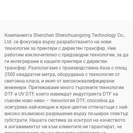
машина за печат на
водонепропусклива
дрехи, DTF директно на
термотрансферна
филм, преносен принтер
етикета кристален
етикет с PET материал
принтер (с ниска
Компанията Shenzhen Shenchuangxing Technology Co.,
температура)
Ltd. се фокусира върху разработването на нови
технологии за принтери с директен трансфер. Ние
работим изключително с предоводни технологии, за да
ги интегрираме в нашите принтери с директен
трансфер. Разполагаме с производствена база с площ
2500 квадратни метра, оборудвана с технология от
световна класа, и екип от висококвалифицирани
инженери. Притежаваме много търсените технологии
DTF и UV DTF, които извеждат индустрията DTF на
съвсем ново ниво – технология DTF, способна да
осигурява най-изящни и ярки цветни отпечатъци с най-
високо възможно разрешение върху по-широк спектър
субстрати. Нашата система за контрол на качеството
и ангажиментът ни към клиентите ни гарантират, че