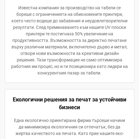
Известна компания за производство на табели се
бореше с ограниченията на обикновените принтери,
което често водеше до забавяния и неудовлетворителни
резултати. След преминаването към нашите UV плоски
принтери те постигнаха 50% увеличение на
продуктивността. Възможността за директно печатане
върху различни материали, включително дърво и метал,
отвори нови възможности за креативни дизайн
решения. Тази трансформация не само оптимизира
работния им процес, но и ги позиционира като лидери на
конкурентния пазар за табели.
Екологични решения за печат за устойчиви
бизнеси
Една екологично ориентирана фирма търсеше начини
да минимизира екологичния си отпечатък, без да
жертва качеството на печата. Като прие нашите еко-