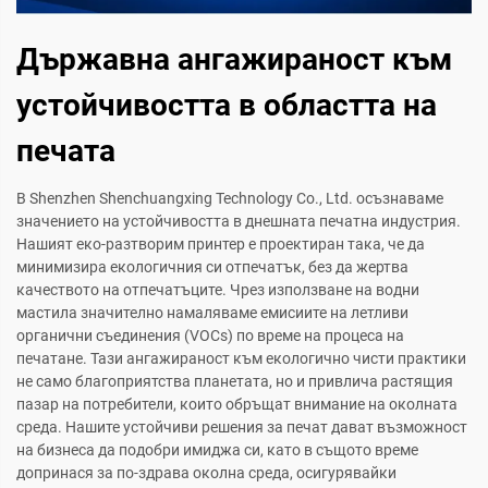
Държавна ангажираност към
устойчивостта в областта на
печата
В Shenzhen Shenchuangxing Technology Co., Ltd. осъзнаваме
значението на устойчивостта в днешната печатна индустрия.
Нашият еко-разтворим принтер е проектиран така, че да
минимизира екологичния си отпечатък, без да жертва
качеството на отпечатъците. Чрез използване на водни
мастила значително намаляваме емисиите на летливи
органични съединения (VOCs) по време на процеса на
печатане. Тази ангажираност към екологично чисти практики
не само благоприятства планетата, но и привлича растящия
пазар на потребители, които обръщат внимание на околната
среда. Нашите устойчиви решения за печат дават възможност
на бизнеса да подобри имиджа си, като в същото време
допринася за по-здрава околна среда, осигурявайки