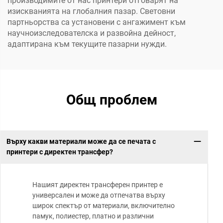
производимите от нас принтери отговарят на
изискванията на глобалния пазар. Световни
партньорства са установени с ангажимент към
научноизследователска и развойна дейност,
адаптирана към текущите пазарни нужди.
Общ проблем
Върху какви материали може да се печата с
принтери с директен трансфер?
Нашият директен трансферен принтер е
универсален и може да отпечатва върху
широк спектър от материали, включително
памук, полиестер, платно и различни