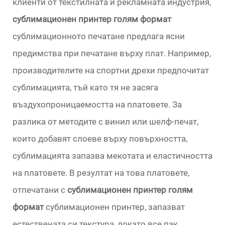
клиенти от текстилната и рекламната индустрия,
сублимационен принтер голям формат
сублимационното печатане предлага ясни
предимства при печатане върху плат. Например,
производителите на спортни дрехи предпочитат
сублимацията, тъй като тя не засяга
въздухопроницаемостта на платовете. За
разлика от методите с винил или шелф-печат,
които добавят слоеве върху повърхността,
сублимацията запазва мекотата и еластичността
на платовете. В резултат на това платовете,
отпечатани с
сублимационен принтер голям
формат
сублимационен принтер, запазват
естествената си текстура, докато все пак