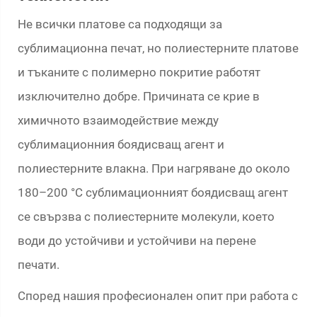
Не всички платове са подходящи за
сублимационна печат, но полиестерните платове
и тъканите с полимерно покритие работят
изключително добре. Причината се крие в
химичното взаимодействие между
сублимационния боядисващ агент и
полиестерните влакна. При нагряване до около
180–200 °C сублимационният боядисващ агент
се свързва с полиестерните молекули, което
води до устойчиви и устойчиви на перене
печати.
Според нашия професионален опит при работа с