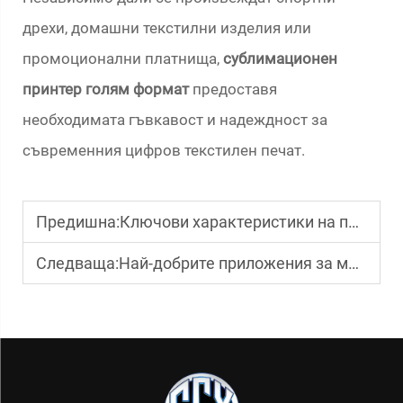
дрехи, домашни текстилни изделия или
промоционални платнища,
сублимационен
принтер голям формат
предоставя
необходимата гъвкавост и надеждност за
съвременния цифров текстилен печат.
Предишна:
Ключови характеристики на принтер за вълнообразни кутии
Следваща:
Най-добрите приложения за малък UV принтер