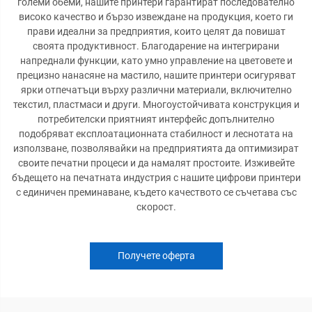
големи обеми, нашите принтери гарантират последователно
високо качество и бързо извеждане на продукция, което ги
прави идеални за предприятия, които целят да повишат
своята продуктивност. Благодарение на интегрирани
напреднали функции, като умно управление на цветовете и
прецизно нанасяне на мастило, нашите принтери осигуряват
ярки отпечатъци върху различни материали, включително
текстил, пластмаси и други. Многоустойчивата конструкция и
потребителски приятният интерфейс допълнително
подобряват експлоатационната стабилност и леснотата на
използване, позволявайки на предприятията да оптимизират
своите печатни процеси и да намалят простоите. Изживейте
бъдещето на печатната индустрия с нашите цифрови принтери
с единичен преминаване, където качеството се съчетава със
скорост.
Получете оферта