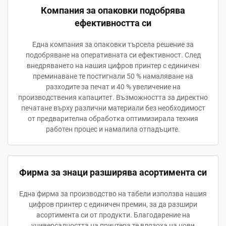
Компания за опаковки подобрява
ефективността си
Една компания за опаковки търсела решение за
подобряване на оперативната си ефективност. След
внедряването на нашия цифров принтер с единичен
преминаване те постигнали 50 % намаляване на
разходите за печат и 40 % увеличение на
производствения капацитет. Възможността за директно
печатане върху различни материали без необходимост
от предварителна обработка оптимизирала техния
работен процес и намалила отпадъците.
Фирма за знаци разширява асортимента си
Една фирма за производство на табели използва нашия
цифров принтер с единичен премин, за да разшири
асортимента си от продукти. Благодарение на
универсалността на принтера те влязоха на нови