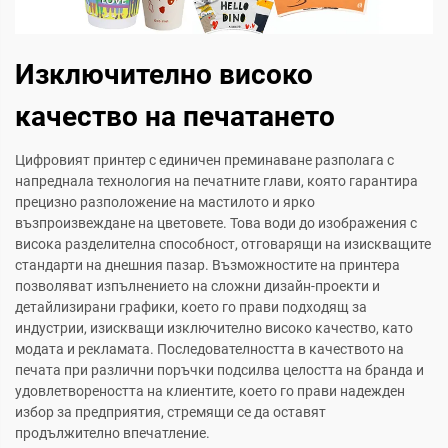
Изключително високо
качество на печатането
Цифровият принтер с единичен преминаване разполага с
напреднала технология на печатните глави, която гарантира
прецизно разположение на мастилото и ярко
възпроизвеждане на цветовете. Това води до изображения с
висока разделителна способност, отговарящи на изискващите
стандарти на днешния пазар. Възможностите на принтера
позволяват изпълнението на сложни дизайн-проекти и
детайлизирани графики, което го прави подходящ за
индустрии, изискващи изключително високо качество, като
модата и рекламата. Последователността в качеството на
печата при различни поръчки подсилва целостта на бранда и
удовлетвореността на клиентите, което го прави надежден
избор за предприятия, стремящи се да оставят
продължително впечатление.