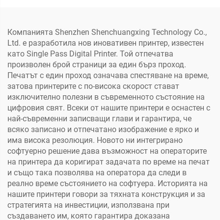
хартиени кърпи, крафт
еднопасов принтер
хартия
Компанията Shenzhen Shenchuangxing Technology Co.,
Ltd. е разработила нов иновативен принтер, известен
като Single Pass Digital Printer. Той отпечатва
произволен брой страници за един бърз проход.
Печатът с един проход означава спестяване на време,
затова принтерите с по-висока скорост стават
изключително полезни в съвременното състояние на
цифровия свят. Всеки от нашите принтери е оснастен с
най-съвременни записващи глави и гарантира, че
всяко записано и отпечатано изображение е ярко и
има висока резолюция. Новото ни интегрирано
софтуерно решение дава възможност на операторите
на принтера да коригират задачата по време на печат
и също така позволява на оператора да следи в
реално време състоянието на софтуера. Историята на
нашите принтери говори за тяхната конструкция и за
стратегията на инвестиции, използвана при
създаването им, която гарантира доказана