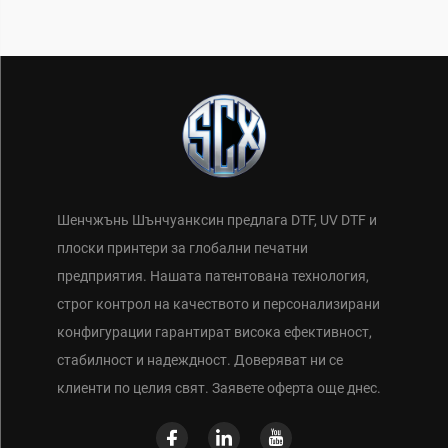
Шенчжънь Шънчуанксин предлага DTF, UV DTF и
плоски принтери за глобални печатни
предприятия. Нашата патентована технология,
строг контрол на качеството и персонализирани
конфигурации гарантират висока ефективност,
стабилност и надеждност. Доверяват ни се
клиенти по целия свят. Заявете оферта още днес.