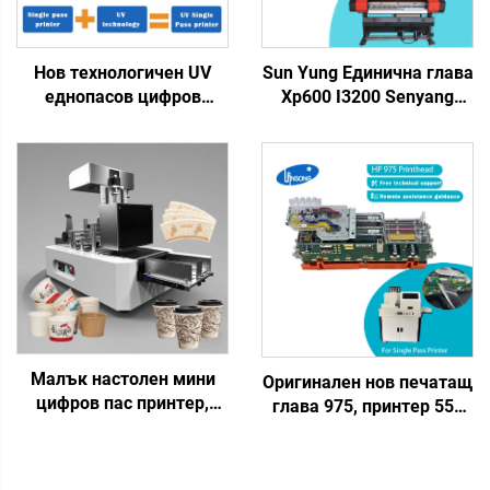
Нов технологичен UV
Sun Yung Единична глава
еднопасов цифров
Xp600 I3200 Senyang
принтер за печат на
Двойна глава
пластмасови торбички,
Материнска платка
подаръчни торби,
Каретка Платка за
пластмасови кутии,
струйни големи
хартия за изкуство,
форматни принтери Еко
брошури, списания с
разтворител UV мастило
еднопасов печат
Малък настолен мини
Оригинален нов печатащ
цифров пас принтер,
глава 975, принтер 552
принтиране на чаши,
за H-P Pagewide MFP
вентилатори, кафе чаша,
X452 X477 577 975 972
хартиена торба, за
974 477, части за