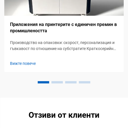
Приложения на принтерите с единичен премин в
промишлеността
Производство на опаковки: скорост, персонализация и
гъвкавост по отношение на субстратите Краткосерийна
водоустойчива и термостабилна печатна етикетирана
продукция Принтерите с единичен премин са
Вижте повече
изключително подходящи за производството на
специални етикети, необходими в тежки промишлени
условия. Тези машини могат да създават...
Отзиви от клиенти