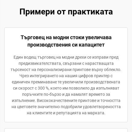
Примери от практиката
Търговец на модни стоки увеличава
производствения си капацитет
Един водещ търговец на модни дрехи се изправи пред
предизвикателствата, свързани с нарастващата
търсеност на персонализирани принтове върху облекло.
Чрез интегрирането на нашия цифров принтер с
единичен преминаване те увеличили производствената
си скорост с 300 %, което им позволило да изпълняват
поръчките по-бързо и да намалят времето за
изпълнение. Висококачествените принтове и точността
на цветовете значително подобрили удовлетвореността
на клиентите и репутацията на марката.