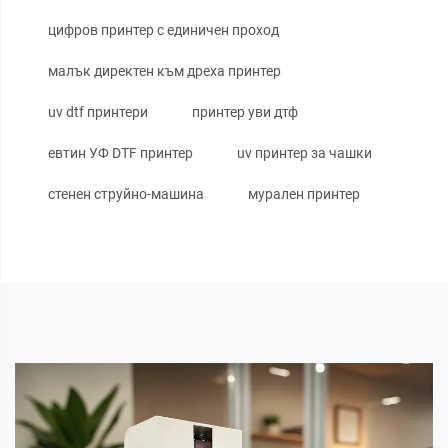
цифров принтер с единичен проход
малък директен към дреха принтер
uv dtf принтери
принтер уви дтф
евтин УФ DTF принтер
uv принтер за чашки
стенен струйно-машина
мурален принтер