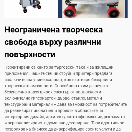
Неограничена творческа
свобода върху различни
повърхности
Проектирани са както за търговски, така и за жилищни
приложения; нашите стенни струйни принтери предлага
изключителна универсалност, която отваря безкрайни
творчески възможности. Способността им да печатат
безупречно върху широк спектър от повърхности –
включително гипсокартон, дърво, стъкло, метал и
текстурирани материали – дава възможност на потребителите
да реализират иновативни проекти в областите на
интериорния дизайн, архитектурното оформление, рекламата
и персонализираното домашно декориране. Тази адаптивност
позволява на бизнеса да диверсифицира своите услуги и да