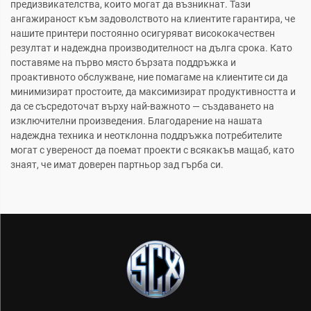
предизвикателства, които могат да възникнат. Тази
ангажираност към задоволството на клиентите гарантира, че
нашите принтери постоянно осигуряват висококачествен
резултат и надеждна производителност на дълга срока. Като
поставяме на първо място бързата поддръжка и
проактивното обслужване, ние помагаме на клиентите си да
минимизират простоите, да максимизират продуктивността и
да се съсредоточат върху най-важното — създаването на
изключителни произведения. Благодарение на нашата
надеждна техника и неотклонна поддръжка потребителите
могат с увереност да поемат проекти с всякакъв мащаб, като
знаят, че имат доверен партньор зад гърба си.