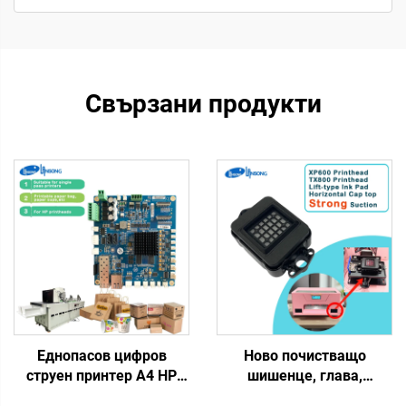
Свързани продукти
Еднопасов цифров
Ново почистващо
струен принтер А4 HP
шишенце, глава,
основна платка за
мастилно шишенце,