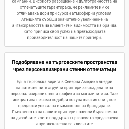
кампании. Високото разрешение и дълготрайността на
отпечатъците гарантираха, че рекламите им се
отличаваха дори при сурови атмосферни условия.
Агенцията съобщи значително увеличение на
ангажираността на клиентите и видимостта на бранда,
като приписа своя успех на превъзходната
производителност на нашите принтери.
Подобряване на търговските пространства
чрез персонализирани стенни отпечатъци
Една търговска верига в Северна Америка внедри
нашите стенните струйни принтери за създаване на
персонализирани стенни графики за магазините си. Тази
инициатива не само подобри покупателския опит, но и
предложи уникална възможност за брандиране.
Гъвкавостта на нашите принтери позволи бърза смяна
на дизайните, което поддържа търговската среда свежа
и привлекателна за клиентите.