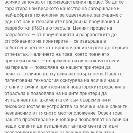
всичко започва от производствения процес. За да се
гарантира най-високото качество на завършване и
най-добрата технология за оцветяване, започваме с
един от най-интензивните процеси на проучвания и
разработки (R&D) в отрасъла. Целият процес на
разработка — от проучванията и разработките до
сглобяването на принтерите — се извършва в
собствени цехове, от първоначалния чертеж до първия
отпечатък. Наличието на това, което повечето
принтери нямат — съвременно и висококачествени
материали — позволява на нашите принтери да
печатат отлично върху всички повърхности. Нашата
патентована технология осигурява на всички наши
стенни струйни принтери най-новаторските решения в
отрасъла и позволява на нашите принтери да
изпълняват ангажимента си към съвременни и
висококачествени устройства за всички наши клиенти,
независимо от тяхното местоположение. Освен това
нашето проектиране и иновации позволяват на всички
наши клиенти да изпълняват ангажимента си към
безпроблемно печатане за всички техни печатни