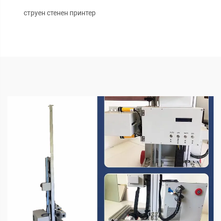
струен стенен принтер