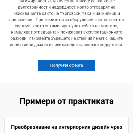
ангажираност към качество можете да очаквате
дълготрайност и надеждност, които отговарят на
изискванията както на търговски, така и на жилищни
приложения. Принтерите ни са оборудвани с интелигентни
системи, които оптимизират употребата на мастило,
намаляват отпадъците и понижават експлоатационните
разходи. Изживейте бъдещето на стенния печат с нашите
иновативни дизайн и превъзходна клиентска поддръжка.
Получете оферта
Примери от практиката
Преобразяване на интериорния дизайн чрез