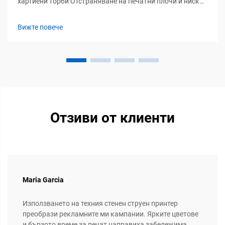
хартиени торби Отстраняване на печатни плочи и ниски
минимални количества за поръчка позволяват
рентабилно производство на малки серии Цифровото
Вижте повече
печатане отстранява скъпите персонализирани печатни
плочи, които преди струваха стотици единици за всяка...
Отзиви от клиенти
Maria Garcia
Използването на техния стенен струен принтер
преобрази рекламните ми кампании. Ярките цветове
и бързото време за печат направиха забележима