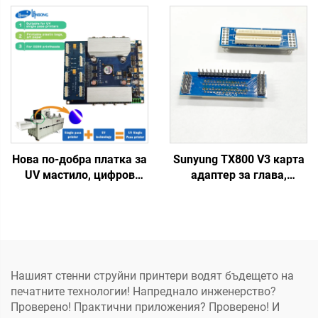
хартиени торбички,
капаче отгоре,
чаша, вентилатор,
абсорбираща подложка
еднопасова платка
за мастило за глава за
975/972/973/974 водно
магазини за еко
базирани мастила
разтворими/DTF/UV
принтери
Нова по-добра платка за
Sunyung TX800 V3 карта
UV мастило, цифров
адаптер за глава,
струен принтер с
Senyang разширителна
единичен преминаващ
карта, части за майка
механизъм и печатаща
платка, съединителна
глава I3200-U1
карта за TX800 главна
платка
Нашият стенни струйни принтери водят бъдещето на
печатните технологии! Напреднало инженерство?
Проверено! Практични приложения? Проверено! И