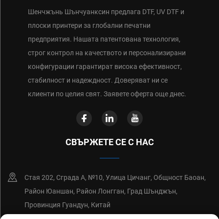
Шенчжънь Шънчуанксин предлага DTF, UV DTF и
плоски принтери за глобални печатни
предприятия. Нашата патентована технология,
строг контрол на качеството и персонализирани
конфигурации гарантират висока ефективност,
стабилност и надеждност. Доверяват ни се
клиенти по целия свят. Заявете оферта още днес.
СВЪРЖЕТЕ СЕ С НАС
Стая 202, Сграда А, №10, Улица Цичанг, Общност Баоан,
Район Юаншан, Район Лонгган, Град Шънджън,
Провинция Гуандун, Китай