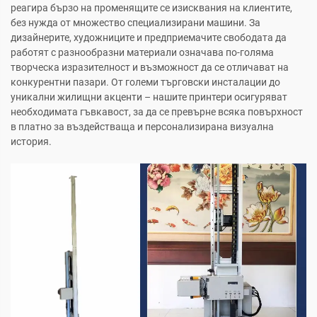
реагира бързо на променящите се изисквания на клиентите,
без нужда от множество специализирани машини. За
дизайнерите, художниците и предприемачите свободата да
работят с разнообразни материали означава по-голяма
творческа изразителност и възможност да се отличават на
конкурентни пазари. От големи търговски инсталации до
уникални жилищни акценти – нашите принтери осигуряват
необходимата гъвкавост, за да се превърне всяка повърхност
в платно за въздействаща и персонализирана визуална
история.