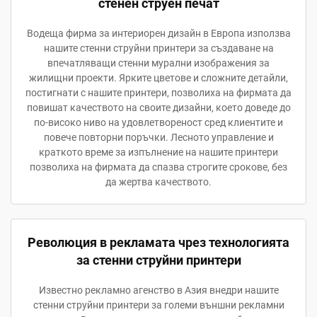
стенен струен печат
Водеща фирма за интериорен дизайн в Европа използва
нашите стенни струйни принтери за създаване на
впечатляващи стенни мурални изображения за
жилищни проекти. Ярките цветове и сложните детайли,
постигнати с нашите принтери, позволиха на фирмата да
повишат качеството на своите дизайни, което доведе до
по-високо ниво на удовлетвореност сред клиентите и
повече повторни поръчки. Лесното управление и
краткото време за изпълнение на нашите принтери
позволиха на фирмата да спазва строгите срокове, без
да жертва качеството.
Революция в рекламата чрез технологията
за стенни струйни принтери
Известно рекламно агенство в Азия внедри нашите
стенни струйни принтери за големи външни рекламни