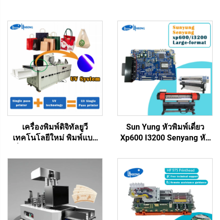
เครื่องพิมพ์ดิจิทัลยูวี
Sun Yung หัวพิมพ์เดี่ยว
เทคโนโลยีใหม่ พิมพ์แบบ
Xp600 I3200 Senyang หัว
หนึ่งผ่าน ถุงพลาสติก ถุงของ
พิมพ์คู่ บอร์ดเมนบอร์ด
ขวัญ กล่องพลาสติก
บอร์ดรถ พริ้นเตอร์อิงค์เจ็ท
กระดาษอาร์ต โบรชัวร์
ฟอร์แมตใหญ่ เครื่องพิมพ์อี
นิตยสาร การพิมพ์แบบหนึ่ง
โค่ โซลเว่นท์ UV อิงค์
ผ่าน