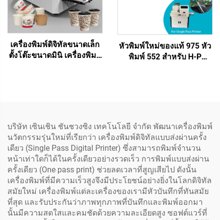
เครื่องพิมพ์ดิจิทัลขนาดเล็ก
หัวพิมพ์ใหม่ของแท้ 975 หัว
ตั้งโต๊ะขนาดมินิ เครื่องพิมพ์
พิมพ์ 552 สำหรับ H-P
ถ้วย พัดลม พิมพ์ถ้วยกาแฟ
Pagewide MFP X452 X477
ถุงกระดาษ พิมพ์กระดาษทิชู
577 975 972 974 477
กระดาษคราฟท์
เครื่องพิมพ์แบบ Single Pass
อะไหล่ชิ้นส่วน
บริษัท เซินเชิน ชันชวงซิง เทคโนโลยี จำกัด พัฒนาเครื่องพิมพ์
นวัตกรรมรุ่นใหม่ที่เรียกว่า เครื่องพิมพ์ดิจิทัลแบบส่งผ่านครั้ง
เดียว (Single Pass Digital Printer) ซึ่งสามารถพิมพ์จำนวน
หน้าเท่าใดก็ได้ในครั้งเดียวอย่างรวดเร็ว การพิมพ์แบบส่งผ่าน
ครั้งเดียว (One pass print) ช่วยลดเวลาที่สูญเสียไป ดังนั้น
เครื่องพิมพ์ที่มีความเร็วสูงจึงมีประโยชน์อย่างยิ่งในโลกดิจิทัล
สมัยใหม่ เครื่องพิมพ์แต่ละเครื่องของเรามีหัวบันทึกที่ทันสมัย
ที่สุด และรับประกันว่าภาพทุกภาพที่บันทึกและพิมพ์ออกมา
นั้นมีความสดใสและคมชัดด้วยความละเอียดสูง ซอฟต์แวร์ที่