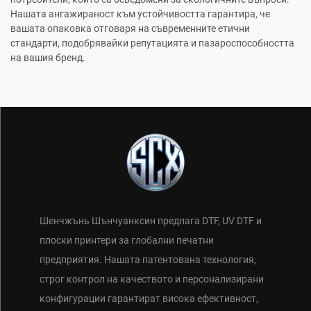
Нашата ангажираност към устойчивостта гарантира, че
вашата опаковка отговаря на съвременните етични
стандарти, подобрявайки репутацията и пазароспособността
на вашия бренд.
Шенчжънь Шънчуанксин предлага DTF, UV DTF и
плоски принтери за глобални печатни
предприятия. Нашата патентована технология,
строг контрол на качеството и персонализирани
конфигурации гарантират висока ефективност,