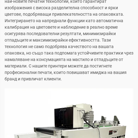
най-новите печатни технологии, които гарантират
изображения с висока разделителна способност и ярки
цветове, подобряващи привлекателността на опаковката.
Интегрирането на напреднали функции като автоматична
калибрация на цветовете и наблюдение в реално време
осигурява последователни резултати, минимизирайки
отпадъците и максимизирайки ефективността. Тази
технология не само подобрява качеството на вашата
опаковка, но също така подпомага устойчивите практики чрез
намаляване на консумацията на мастило и отпадъците от
материали. С нашите принтери можете да постигнете
професионални печати, които повишават имиджа на вашия
бранд и привличат клиенти.