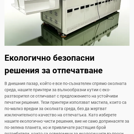
Екологично безопасни
решения за отпечатване
В днешния пазар, който е все по-съзнателен спрямо околната
среда, нашите принтери за вълнообразни кутии с еко-
разтворител се отличават с предложението на устойчиви
печатни решения. Тези принтери използват мастила, които са
по-малко вредни за околната среда, без да жертват
изключителното качество на отпечатъка. Като изберете
нашите екологично чисти решения, вие не само допринасяте за
по-зелена планета, но и привличате растящия брой
потребители, които са осведомени за екологичните въпроси.