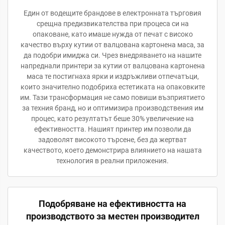
Един от водещите брандове в електронната търговия
срещна предизвикателства при процеса си на
опаковане, като имаше нужда от печат с високо
качество върху кутии от валцована картонена маса, за
да подобри имиджа си. Чрез внедряването на нашите
напреднали принтери за кутии от валцована картонена
маса те постигнаха ярки и издръжливи отпечатъци,
които значително подобриха естетиката на опаковките
им. Тази трансформация не само повиши възприятието
за техния бранд, но и оптимизира производствения им
процес, като резултатът беше 30% увеличение на
ефективността. Нашият принтер им позволи да
задоволят високото търсене, без да жертват
качеството, което демонстрира влиянието на нашата
технология в реални приложения.
Подобряване на ефективността на
производството за местен производител