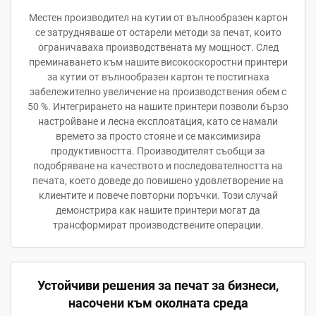
Местен производител на кутии от вълнообразен картон
се затрудняваше от остарели методи за печат, които
ограничаваха производствената му мощност. След
преминаването към нашите високоскоростни принтери
за кутии от вълнообразен картон те постигнаха
забележително увеличение на производствения обем с
50 %. Интегрирането на нашите принтери позволи бързо
настройване и лесна експлоатация, като се намали
времето за просто стояне и се максимизира
продуктивността. Производителят съобщи за
подобряване на качеството и последователността на
печата, което доведе до повишено удовлетворение на
клиентите и повече повторни поръчки. Този случай
демонстрира как нашите принтери могат да
трансформират производствените операции.
Устойчиви решения за печат за бизнеси,
насочени към околната среда