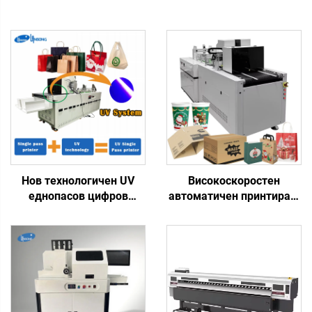
Нов технологичен UV
Високоскоростен
еднопасов цифров
автоматичен принтиращ
принтер за печат на
прес за хартиени чаши,
пластмасови торбички,
гофрирана хартия,
подаръчни торби,
картон, кутии за пица,
пластмасови кутии,
тоалетна хартия, крафт
хартия за изкуство,
хартия
брошури, списания с
еднопасов печат