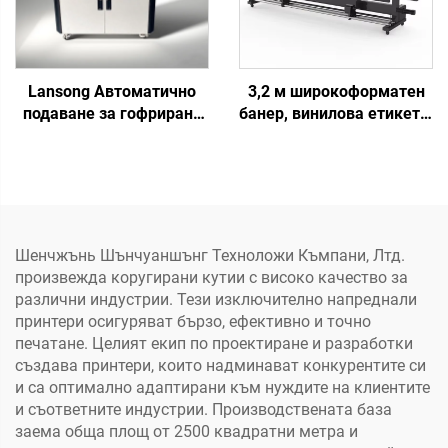
Lansong Автоматично
3,2 м широкоформатен
подаване за гофрирани
банер, винилова етикета,
картонени кутии, печат
дигитален еко-
на хартиени торби,
разтворим принтер-
струйно еднопасово
плотер с I3200/xp600
печатно устройство за
струйни принтери,
картон с h P глава и
доставени с 220V CMYK
компютър
Шенчжънь Шънчуаншънг Техноложи Къмпани, Лтд.
произвежда коругирани кутии с високо качество за
различни индустрии. Тези изключително напреднали
принтери осигуряват бързо, ефективно и точно
печатане. Целият екип по проектиране и разработки
създава принтери, които надминават конкурентите си
и са оптимално адаптирани към нуждите на клиентите
и съответните индустрии. Производствената база
заема обща площ от 2500 квадратни метра и