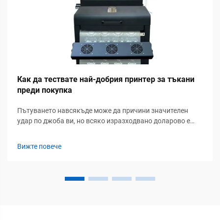
Как да тествате най-добрия принтер за тъкани
преди покупка
Пътуването навсякъде може да причини значителен
удар по джоба ви, но всяко изразходвано доларово е
заслужено. Пътуването със семейството ви става
скъпоценна спомен, който може да се разказва отново и
Вижте повече
отново и дори да се превърне в чудесна семейна
история. Само това може да оправдае разходите...