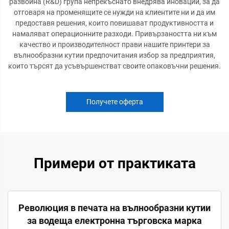
развойна (R&D) група непрекъснато внедрява иновации, за да
отговаря на променящите се нужди на клиентите ни и да им
предоставя решения, които повишават продуктивността и
намаляват операционните разходи. Привързаността ни към
качество и производителност прави нашите принтери за
вълнообразни кутии предпочитания избор за предприятия,
които търсят да усъвършенстват своите опаковъчни решения.
Получете оферта
Примери от практиката
Революция в печата на вълнообразни кутии
за водеща електронна търговска марка