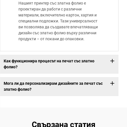
Нашият принтер със златна фолио е
проектиран да работи с различни
материали, включително картон, хартия и
специални подложки. Тази универсалност
ви позволява да създавате впечатляващи
дизайн със златно фолио върху различни
продукти – от покани до опаковки.
Как функционира процесът на печат със златно
фолио?
Мога ли да персонализирам дизайните за печат със
златно фолио?
Свързана статия