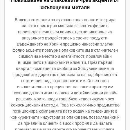
Повишаване на опаковките чрез акценти от
скъпоценни метали
Водеща компания за луксозно опаковане интегрира
нашата принтерна машина за златен фолио в
производствената си линия с цел повишаване на
визуалното въздействие на своите продукти.
Въвеждането на ярки и прецизно нанесени златни
фолио акценти превърна опаковките им в отличителен
символ на качество и елегантност, привличайки
вниманието на изисканите клиенти. През първия
квартал компанията съобщи за 30% увеличение на
продажбите, директно приписвано на подобренията в
естетичния вид на опаковките им. Освен това
изключителната прецизност на нашия принтер им
позволи да постигнат сложни и детайлизирани дизайн
решения, които преди това бяха недостижими чрез
конвенционални методи. Това технологично предимство
позиционира компанията като водач на тенденциите в
конкурентната индустрия за опаковане, позволявайки ѝ
да привлича клиенти с висок профил и да налага
премиални цени за своите усъвършенствани услуги.