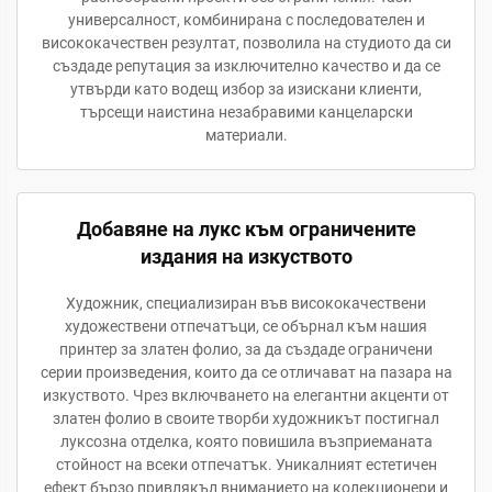
универсалност, комбинирана с последователен и
висококачествен резултат, позволила на студиото да си
създаде репутация за изключително качество и да се
утвърди като водещ избор за изискани клиенти,
търсещи наистина незабравими канцеларски
материали.
Добавяне на лукс към ограничените
издания на изкуството
Художник, специализиран във висококачествени
художествени отпечатъци, се обърнал към нашия
принтер за златен фолио, за да създаде ограничени
серии произведения, които да се отличават на пазара на
изкуството. Чрез включването на елегантни акценти от
златен фолио в своите творби художникът постигнал
луксозна отделка, която повишила възприеманата
стойност на всеки отпечатък. Уникалният естетичен
ефект бързо привлякъл вниманието на колекционери и