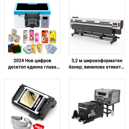
2024 Нов цифров
3,2 м широкоформатен
десктоп единна глава
банер, винилова етикета,
Tx800 UV принтер
дигитален еко-
20x30cm A4 UV плосък
разтворим принтер-
принтер за телефонни
плотер с I3200/xp600
кутии етикети акрил
струйни принтери,
стъкло
доставени с 220V CMYK