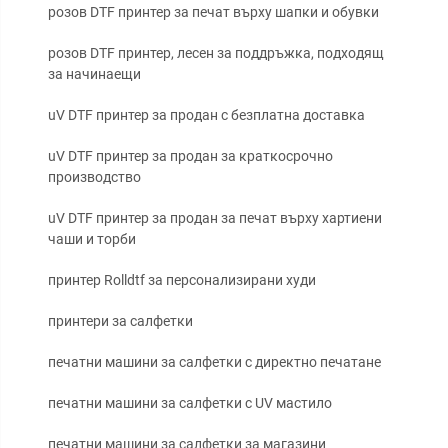
розов DTF принтер за печат върху шапки и обувки
розов DTF принтер, лесен за поддръжка, подходящ
за начинаещи
uV DTF принтер за продан с безплатна доставка
uV DTF принтер за продан за краткосрочно
производство
uV DTF принтер за продан за печат върху хартиени
чаши и торби
принтер Rolldtf за персонализирани худи
принтери за салфетки
печатни машини за салфетки с директно печатане
печатни машини за салфетки с UV мастило
печатни машини за салфетки за магазини