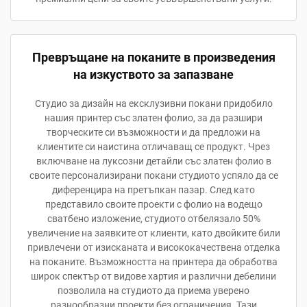
Превръщане на поканите в произведения
на изкуството за запазване
Студио за дизайн на ексклузивни покани придобило
нашия принтер със златен фолио, за да разшири
творческите си възможности и да предложи на
клиентите си наистина отличаващ се продукт. Чрез
включване на луксозни детайли със златен фолио в
своите персонализирани покани студиото успяло да се
диференцира на претъпкан пазар. След като
представило своите проекти с фолио на водещо
сватбено изложение, студиото отбелязало 50%
увеличение на заявките от клиенти, като двойките били
привлечени от изисканата и висококачествена отделка
на поканите. Възможността на принтера да обработва
широк спектър от видове хартия и различни дебелини
позволила на студиото да приема уверено
разнообразни проекти без ограничения. Тази