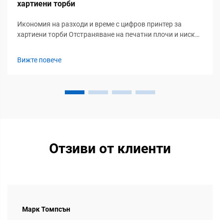
хартиени торби
Икономия на разходи и време с цифров принтер за
хартиени торби Отстраняване на печатни плочи и ниски
минимални количества за поръчка позволяват
рентабилно производство на малки серии Цифровото
Вижте повече
печатане отстранява скъпите персонализирани печатни
плочи, които преди струваха стотици единици за всяка...
Отзиви от клиенти
Марк Томпсън