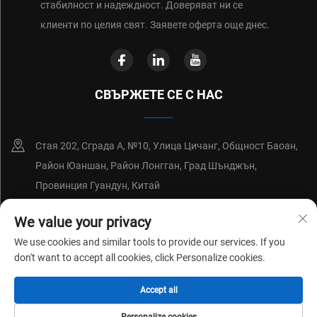
стабилност и надеждност. Доверяват ни се
клиенти по целия свят. Заявете оферта още днес.
СВЪРЖЕТЕ СЕ С НАС
Стая 202, Сграда А, №10, Улица Цичанг, Общност Баоан,
Район Юаншан, Район Лонгган, Град Шънджън,
Провинция Гуандун, Китай
+86-18214652676
We value your privacy
We use cookies and similar tools to provide our services. If you
[email protected]
don't want to accept all cookies, click Personalize cookies.
Accept all
Copyright © 2026 от Shenzhen Shenchuangxing Technology Co., Ltd.
Политика за поверителност