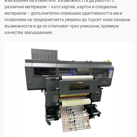
изисквания на клиентите. Възможността да работят с
различни материали – като хартия, картон и специални
материали – допълнително повишава адаптивността им и
позволява на предприятията уверено да търсят нови пазарни
възможности и да се отличават чрез уникални, премиум
качества завършвания.