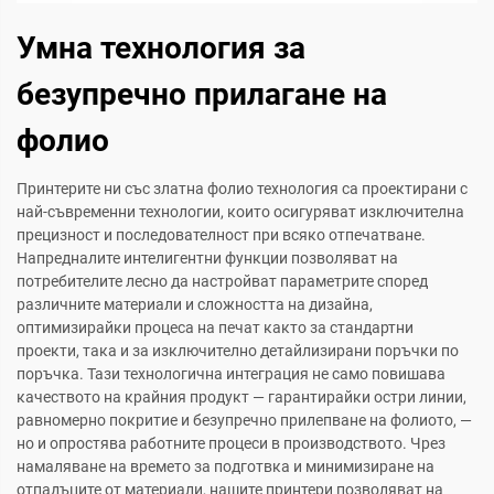
Умна технология за
безупречно прилагане на
фолио
Принтерите ни със златна фолио технология са проектирани с
най-съвременни технологии, които осигуряват изключителна
прецизност и последователност при всяко отпечатване.
Напредналите интелигентни функции позволяват на
потребителите лесно да настройват параметрите според
различните материали и сложността на дизайна,
оптимизирайки процеса на печат както за стандартни
проекти, така и за изключително детайлизирани поръчки по
поръчка. Тази технологична интеграция не само повишава
качеството на крайния продукт — гарантирайки остри линии,
равномерно покритие и безупречно прилепване на фолиото, —
но и опростява работните процеси в производството. Чрез
намаляване на времето за подготвка и минимизиране на
отпадъците от материали, нашите принтери позволяват на