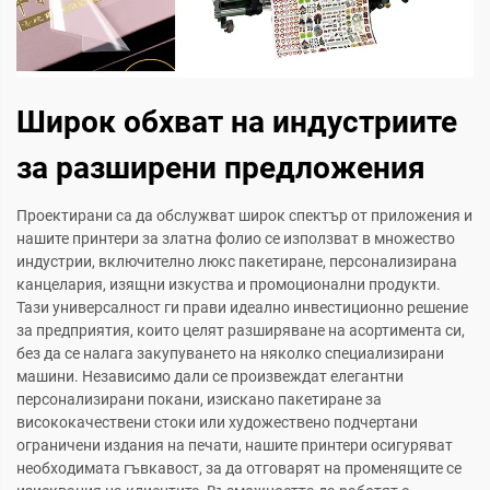
Широк обхват на индустриите
за разширени предложения
Проектирани са да обслужват широк спектър от приложения и
нашите принтери за златна фолио се използват в множество
индустрии, включително люкс пакетиране, персонализирана
канцелария, изящни изкуства и промоционални продукти.
Тази универсалност ги прави идеално инвестиционно решение
за предприятия, които целят разширяване на асортимента си,
без да се налага закупуването на няколко специализирани
машини. Независимо дали се произвеждат елегантни
персонализирани покани, изискано пакетиране за
висококачествени стоки или художествено подчертани
ограничени издания на печати, нашите принтери осигуряват
необходимата гъвкавост, за да отговарят на променящите се