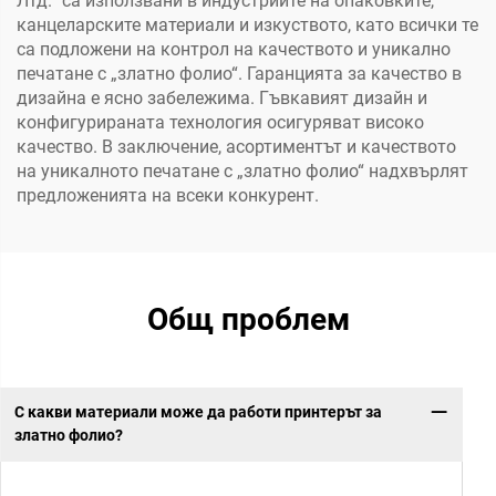
Лтд.“ са използвани в индустриите на опаковките,
канцеларските материали и изкуството, като всички те
са подложени на контрол на качеството и уникално
печатане с „златно фолио“. Гаранцията за качество в
дизайна е ясно забележима. Гъвкавият дизайн и
конфигурираната технология осигуряват високо
качество. В заключение, асортиментът и качеството
на уникалното печатане с „златно фолио“ надхвърлят
предложенията на всеки конкурент.
Общ проблем
С какви материали може да работи принтерът за
златно фолио?