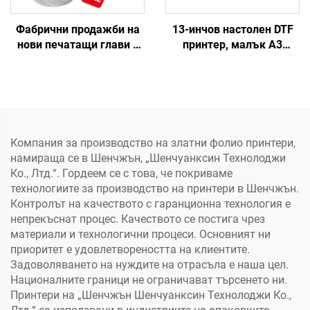
Фабрични продажби на
13-инчов настолен DTF
нови печатащи глави с
принтер, малък A3
екологичен разтворител
принтер за тениски с
UV DTF XP600, глава
сушилка и разклащане
F1080, дюзи, струйна
на прах за пренос на
принтерна глава
тениски, ролка за Pet
филм
Компания за производство на златни фолио принтери,
намираща се в Шенчжън, „Шенчуанксин Технолоджи
Ко., Лтд.“. Гордеем се с това, че покриваме
технологиите за производство на принтери в Шенчжън.
Контролът на качеството с гаранционна технология е
непрекъснат процес. Качеството се постига чрез
материали и технологични процеси. Основният ни
приоритет е удовлетвореността на клиентите.
Задоволяването на нуждите на отрасъла е наша цел.
Националните граници не ограничават търсенето ни.
Принтери на „Шенчжън Шенчуанксин Технолоджи Ко.,