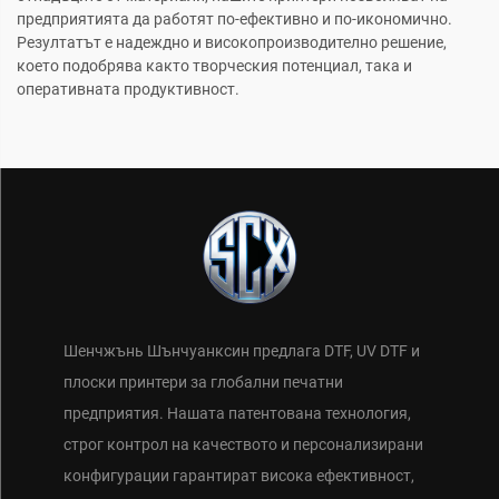
предприятията да работят по-ефективно и по-икономично.
Резултатът е надеждно и високопроизводително решение,
което подобрява както творческия потенциал, така и
оперативната продуктивност.
Шенчжънь Шънчуанксин предлага DTF, UV DTF и
плоски принтери за глобални печатни
предприятия. Нашата патентована технология,
строг контрол на качеството и персонализирани
конфигурации гарантират висока ефективност,