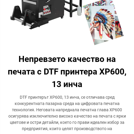
Непревзето качество на
печата с DTF принтера XP600,
13 инча
DTF принтерът XP600, 13 инча, се отличава сред
конкурентната пазарна среда на цифровата печатна
технология. Неговата напреднала печатна глава XP600
осигурява изключително високо качество на печата с ярки
цветове и остри детайли, което го прави идеален избор за
предприятия, които целят производството на