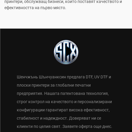
принтери, обслужващ бизнеси, които поставят качеството и
ефективността на първо място.
Шенчжънь Шънчуанксин предлага DTF, UV DTF и
плоски принтери за глобални печатни
предприятия. Нашата патентована технология,
строг контрол на качеството и персонализирани
конфигурации гарантират висока ефективност,
стабилност и надеждност. Доверяват ни се
клиенти по целия свят. Заявете оферта още днес.