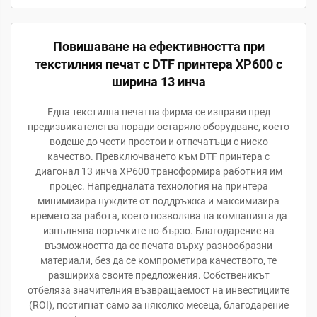
Повишаване на ефективността при
текстилния печат с DTF принтера XP600 с
ширина 13 инча
Една текстилна печатна фирма се изправи пред
предизвикателства поради остаряло оборудване, което
водеше до чести простои и отпечатъци с ниско
качество. Превключването към DTF принтера с
диагонал 13 инча XP600 трансформира работния им
процес. Напредналата технология на принтера
минимизира нуждите от поддръжка и максимизира
времето за работа, което позволява на компанията да
изпълнява поръчките по-бързо. Благодарение на
възможността да се печата върху разнообразни
материали, без да се компрометира качеството, те
разшириха своите предложения. Собственикът
отбеляза значителния възвращаемост на инвестициите
(ROI), постигнат само за няколко месеца, благодарение