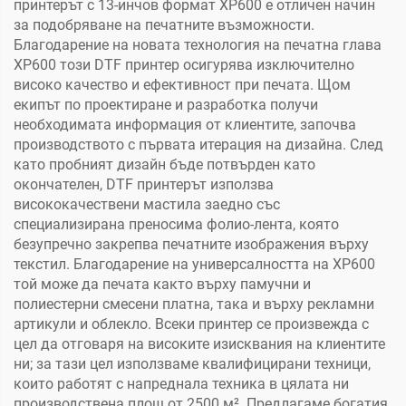
принтерът с 13-инчов формат XP600 е отличен начин
за подобряване на печатните възможности.
Благодарение на новата технология на печатна глава
XP600 този DTF принтер осигурява изключително
високо качество и ефективност при печата. Щом
екипът по проектиране и разработка получи
необходимата информация от клиентите, започва
производството с първата итерация на дизайна. След
като пробният дизайн бъде потвърден като
окончателен, DTF принтерът използва
висококачествени мастила заедно със
специализирана преносима фолио-лента, която
безупречно закрепва печатните изображения върху
текстил. Благодарение на универсалността на XP600
той може да печата както върху памучни и
полиестерни смесени платна, така и върху рекламни
артикули и облекло. Всеки принтер се произвежда с
цел да отговаря на високите изисквания на клиентите
ни; за тази цел използваме квалифицирани техници,
които работят с напреднала техника в цялата ни
производствена площ от 2500 м². Предлагаме богатия