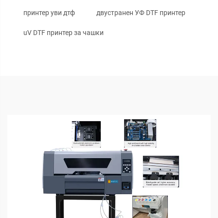
принтер уви дтф
двустранен УФ DTF принтер
uV DTF принтер за чашки