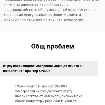
си многогодишен опит в областта на
следпродажбеното обслужване, тъй като именно по
този начин осигуряваме на нашите клиенти
максимална стойност за тяхната технология.
Общ проблем
Върху какви видове материали може да печата 13-
инчовият DTF принтер XP600?
13-инчовият DTF принтер XP600 е
универсален и може да печата върху
широк спектър от материали, включително
памук, полиестер и различни тъкани от