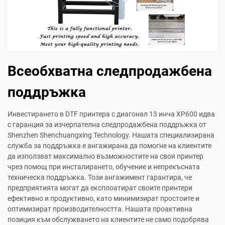
Всеобхватна следпродажбена
поддръжка
Инвестирането в DTF принтера с диагонал 13 инча XP600 идва
с гаранция за изчерпателна следпродажбена поддръжка от
Shenzhen Shenchuangxing Technology. Нашата специализирана
служба за поддръжка е ангажирана да помогне на клиентите
да използват максимално възможностите на своя принтер
чрез помощ при инсталирането, обучение и непрекъсната
техническа поддръжка. Този ангажимент гарантира, че
предприятията могат да експлоатират своите принтери
ефективно и продуктивно, като минимизират простоите и
оптимизират производителността. Нашата проактивна
позиция към обслужването на клиентите не само подобрява