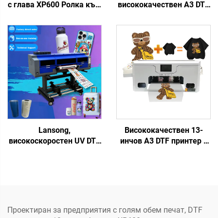
с глава XP600 Ролка към
висококачествен A3 DTF
ролка Машина за печат
принтер XP600 Печатна
върху тениски DIY
глава Автоматична
Розови комплекти DTF за
машина за трансфер на
термопренос върху
тениски 1 година
дрехи
гаранция за малък
бизнес
Lansong,
Висококачествен 13-
високоскоростен UV DTF
инчов A3 DTF принтер с
принтер Xp600 I3200u1,
единична глава XP600,
3/4 глави,
машина за печат на
мултифункционален
дрехи, DTF директно на
ламинатор, ролка към
филм, преносен принтер
ролка, 60 см печат за
лого, етикет
Проектиран за предприятия с голям обем печат, DTF