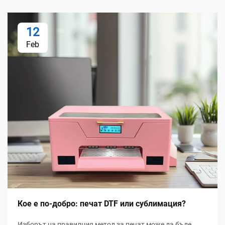
12
Feb
Кое е по-добро: печат DTF или сублимация?
Изборът на правилния метод за печат може да бъде