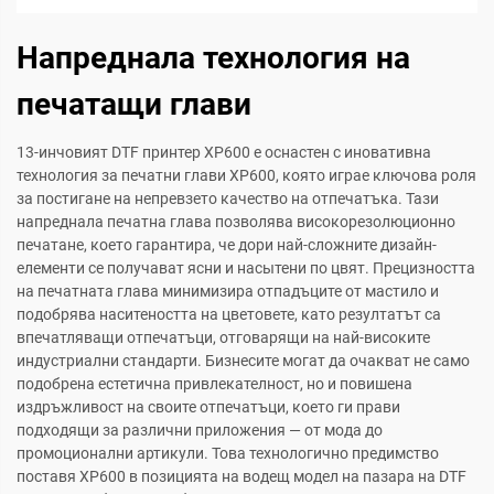
Напреднала технология на
печатащи глави
13-инчовият DTF принтер XP600 е оснастен с иновативна
технология за печатни глави XP600, която играе ключова роля
за постигане на непревзето качество на отпечатъка. Тази
напреднала печатна глава позволява високорезолюционно
печатане, което гарантира, че дори най-сложните дизайн-
елементи се получават ясни и насытени по цвят. Прецизността
на печатната глава минимизира отпадъците от мастило и
подобрява наситеността на цветовете, като резултатът са
впечатляващи отпечатъци, отговарящи на най-високите
индустриални стандарти. Бизнесите могат да очакват не само
подобрена естетична привлекателност, но и повишена
издръжливост на своите отпечатъци, което ги прави
подходящи за различни приложения — от мода до
промоционални артикули. Това технологично предимство
поставя XP600 в позицията на водещ модел на пазара на DTF