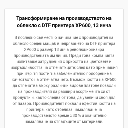
Трансформиране на производството на
облекло с DTF принтера XP600, 13 инча
В последно съвместно начинание с производител на
облекло среден мащаб внедряването на DTF принтера
XP600 с размер 13 инча революционизира
производствената им линия. Преди това компанията
изпитваше затруднения с яркостта на цветовете и
издръжливостта на отпечатъците; след като прие нашия
принтер, тя постигна забележително подобрение в
качеството на отпечатването. Възможността на XP600
да отпечатва върху различни видове платове позволи
на производителя да разшири асортимента си от
продукти и, както следва от това, да увеличи своя дял
от пазара. Производителят похвали ефективността на
принтера, като отбеляза намаляване на
производственото време с 30 % и значително
намаляване на отпадъците от материали.