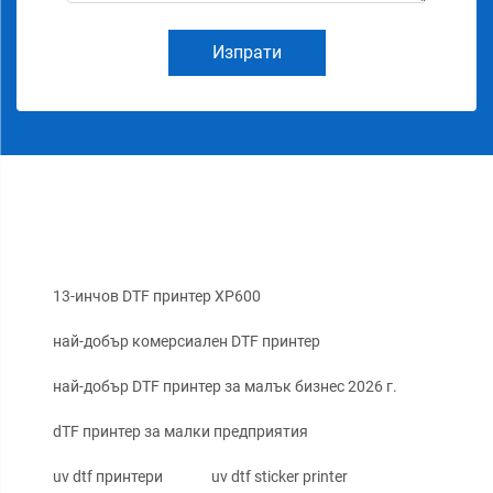
Изпрати
13-инчов DTF принтер XP600
най-добър комерсиален DTF принтер
най-добър DTF принтер за малък бизнес 2026 г.
dTF принтер за малки предприятия
uv dtf принтери
uv dtf sticker printer