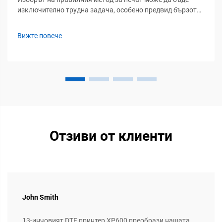
изключително трудна задача, особено предвид бързото
развитие на цифровите текстилни технологии. След като
прекарах години в индустриалния сектор за печат и
Вижте повече
работих отблизо с високопроизводителното оборудване
в PTSC, аз имам...
Отзиви от клиенти
John Smith
13-инчовият DTF принтер XP600 преобрази нашата