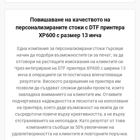
Повишаване на качеството на
персонализираните стоки с DTF принтера
XP600 с размер 13 инча
Една компания за персонализирани стоки търсеше
начин да подобри възможностите си за печат, за да
отговори на растящите изисквания на клиентите си.
Чрез интегриране на DTF принтера XP600 с ширина 13
инча в операциите си те постигнаха впечатляващи
резултати. Високото разрешение на принтера им
позволи да създават сложни дизайн-проекти, които
завладяха вниманието на клиентите им. Отзивите
подчертаваха надеждността и леснотата на използване
на принтера, което даде възможност на екипа да се
съсредоточи повече върху креативността, а не върху
отстраняването на неполадки. Като резултат от това
компанията съобщи за 50% увеличение на
удовлетвореността на клиентите и повторните поръчки.