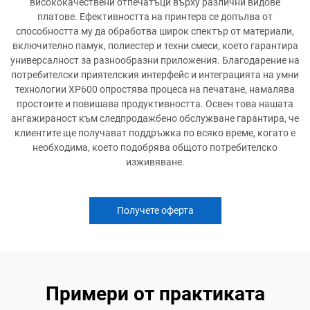
висококачествени отпечатъци върху различни видове
платове. Ефективността на принтера се допълва от
способността му да обработва широк спектър от материали,
включително памук, полиестер и техни смеси, което гарантира
универсалност за разнообразни приложения. Благодарение на
потребителски приятелския интерфейс и интеграцията на умни
технологии XP600 опростява процеса на печатане, намалява
простоите и повишава продуктивността. Освен това нашата
ангажираност към следпродажбено обслужване гарантира, че
клиентите ще получават поддръжка по всяко време, когато е
необходима, което подобрява общото потребителско
изживяване.
Получете оферта
Примери от практиката