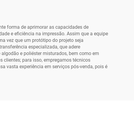
e
para Filme de
ra
Transferência
ivos
nte forma de aprimorar as capacidades de
ade e eficiência na impressão. Assim que a equipe
ma vez que um protótipo do projeto seja
transferência especializada, que adere
de algodão e poliéster misturados, bem como em
s clientes; para isso, empregamos técnicos
 vasta experiência em serviços pós-venda, pois é