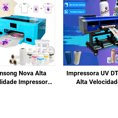
nsong Nova Alta
Impressora UV DT
lidade Impressora
Alta Velocidad
DTF XP600 Cabeça
Lansong, Xp6
mpressão Máquina
I3200u1, 3/4 Cab
e Transferência
Laminadora
utomática para
Multifuncional, R