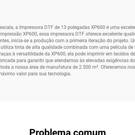
setas com Garantia
Rolo, 60 cm d
 Ano para Pequenas
Impressão, pa
Empresas
Logotipos e Ades
escala, a Impressora DTF de 13 polegadas XP600 é uma excele
impressão XP600, essa impressora DTF oferece excelente qualid
es, inicia-se a produção com a primeira iteração do projeto. U
utiliza tinta de alta qualidade combinada com uma película de 
raças à versatilidade da XP600, ela pode imprimir em tecidos 
bricada para garantir que atendamos às elevadas exigências do
oda a nossa área de manufatura de 2.500 m². Oferecemos nossa
áximo valor para sua tecnologia.
Problema comum