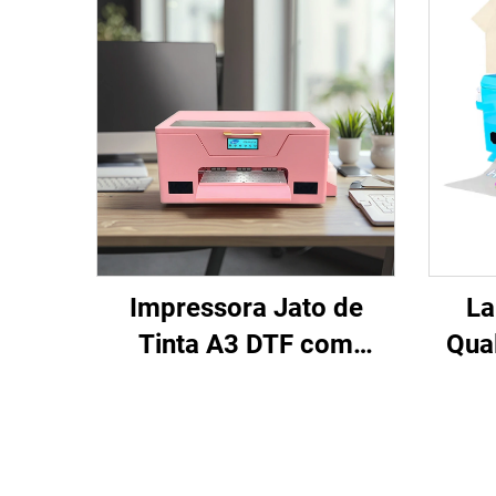
Impressora Jato de
La
Tinta A3 DTF com
Qua
Cabeçote XP600
A3 
Máquina de Impressão
de I
Roll-to-Roll para
d
Camisetas Conjuntos
A