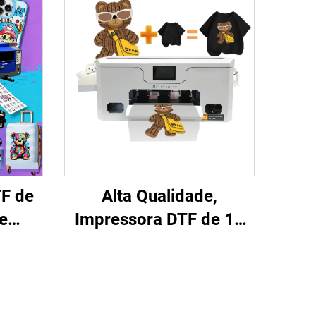
F de
Alta Qualidade,
e
Impressora DTF de 13
00
Polegadas Cabeça Única
eças,
XP600, Máquina de
Impressão em Roupas,
olo a
Impressora DTF Direta