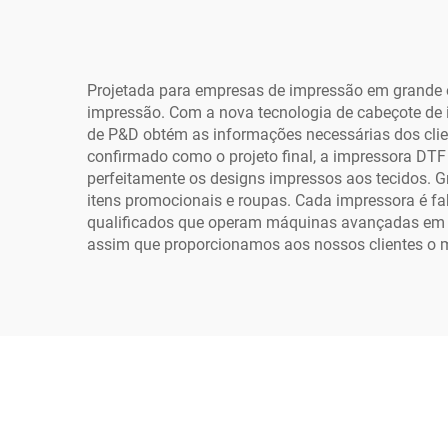
DIY Rosa DTF para
Cami
Impressão em Roupas
de 1
por Transferência
Projetada para empresas de impressão em grande 
impressão. Com a nova tecnologia de cabeçote de 
Térmica
de P&D obtém as informações necessárias dos client
confirmado como o projeto final, a impressora DTF 
perfeitamente os designs impressos aos tecidos. G
itens promocionais e roupas. Cada impressora é fa
qualificados que operam máquinas avançadas em t
assim que proporcionamos aos nossos clientes o m