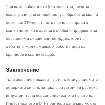
Тъй като шаблонното (ситопечатно) печатане
има ограничена способност да обработва малки
поръчки, DTF-печатането лесно се справя с
малки поръчки и затова е особено предимно за
независими дизайнери, координатори на
събития в малък мащаб и собственици на
брандове в малък мащаб.
Заключение
Това решение показва, че сте готови да вложите
доверието си в потенциала за устойчив растеж в
индустрията на персонализираното печатане.
Инвестирането в DTF принтери означава, че сте