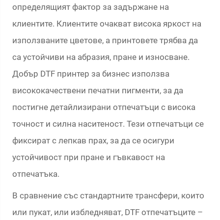
определящият фактор за задържане на
клиентите. Клиентите очакват висока яркост на
използваните цветове, а принтовете трябва да
са устойчиви на абразия, пране и износване.
Добър DTF принтер за бизнес използва
висококачествени печатни пигменти, за да
постигне детайлизирани отпечатъци с висока
точност и силна наситеност. Тези отпечатъци се
фиксират с лепкав прах, за да се осигури
устойчивост при пране и гъвкавост на
отпечатъка.
В сравнение със стандартните трансфери, които
или пукат, или избледняват, DTF отпечатъците –