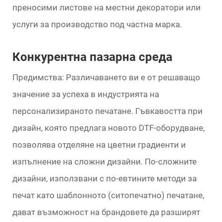
преносими листове на местни декоратори или
услуги за производство под частна марка.
Конкурентна пазарна среда
Предимства: Различаването ви е от решаващо
значение за успеха в индустрията на
персонализираното печатане. Гъвкавостта при
дизайн, която предлага новото DTF-оборудване,
позволява отделяне на цветни градиенти и
изпълнение на сложни дизайни. По-сложните
дизайни, използвани с по-евтините методи за
печат като шаблонното (ситопечатно) печатане,
дават възможност на брандовете да разширят