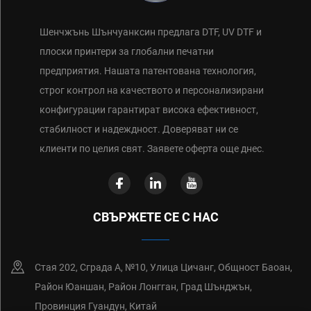
Шенчжънь Шънчуанксин предлага DTF, UV DTF и
плоски принтери за глобални печатни
предприятия. Нашата патентована технология,
строг контрол на качеството и персонализирани
конфигурации гарантират висока ефективност,
стабилност и надеждност. Доверяват ни се
клиенти по целия свят. Заявете оферта още днес.
СВЪРЖЕТЕ СЕ С НАС
Стая 202, Сграда А, №10, Улица Цичанг, Общност Баоан,
Район Юаншан, Район Лонгган, Град Шънджън,
Провинция Гуандун, Китай