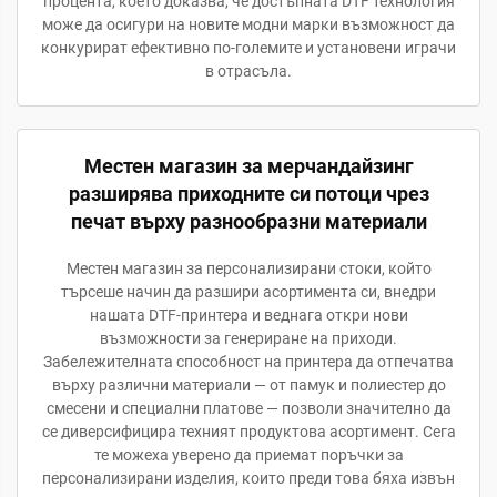
процента, което доказва, че достъпната DTF технология
може да осигури на новите модни марки възможност да
конкурират ефективно по-големите и установени играчи
в отрасъла.
Местен магазин за мерчандайзинг
разширява приходните си потоци чрез
печат върху разнообразни материали
Местен магазин за персонализирани стоки, който
търсеше начин да разшири асортимента си, внедри
нашата DTF-принтера и веднага откри нови
възможности за генериране на приходи.
Забележителната способност на принтера да отпечатва
върху различни материали — от памук и полиестер до
смесени и специални платове — позволи значително да
се диверсифицира техният продуктова асортимент. Сега
те можеха уверено да приемат поръчки за
персонализирани изделия, които преди това бяха извън