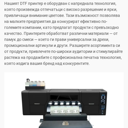
Нашият DTF принтер е оборудван с напреднала технология,
която произвежда отпечатъци с високо разрешение и ярки,
привличащи внимание цветове. Тази възможност позволява
на малките предприятия да конкурират ефективно по-
големите компании, като предлагат продукти с превъзходно
качество. Принтерите обработват различни материали — от
памук до смеси — което ги прави универсални за дрехи,
промоционални артикули и други. Разширете асортимента си
от продукти, привлечете по-широки аудитории и стимулирайте
растежа на продажбите с професионална печатна технология,
която издига вашия бренд над конкурентите.