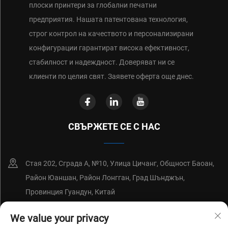
плоски принтери за глобални печатни
предприятия. Нашата патентована технология,
строг контрол на качеството и персонализирани
конфигурации гарантират висока ефективност,
стабилност и надеждност. Доверяват ни се
клиенти по целия свят. Заявете оферта още днес.
СВЪРЖЕТЕ СЕ С НАС
Стая 202, Сграда А, №10, Улица Цичанг, Общност Баоан,
Район Юаншан, Район Лонгган, Град Шънджън,
Провинция Гуандун, Китай
+86-18214652676
We value your privacy