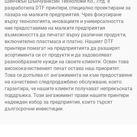
Шенчжън Шънчуанксин Техноложи Ко., Лтд. е
разработила DTF принтери, специално проектирани за
пазара на малките предприятия. Чрез фокусиране
върху технологията, иновациите и универсалността
ние предоставяме на малките предприятия
възможността да печатат върху различни продукти,
включително пластмаса и платно. Нашият DTF
принтери помагат на предприятията да разширят
асортимента си от продукти и да задоволяват
разнообразните нужди на своите клиенти. Освен това
висококачественият печат остава наш приоритет.
Това се допълва от ангажимента ни към предоставяне
на качествено следпродажбено обслужване, което
гарантира, че нашите клиенти получават непрекъсната
поддръжка. Този ангажимент прави нашите принтери
надежден избор за предприятия, които търсят
дългосрочни инвестиции.