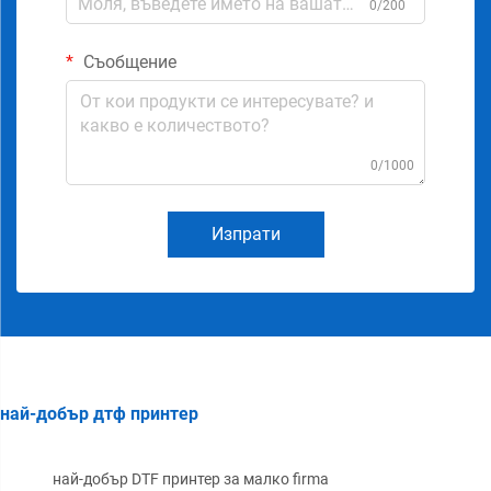
0/200
Съобщение
0/1000
Изпрати
най-добър дтф принтер
най-добър DTF принтер за малко firma