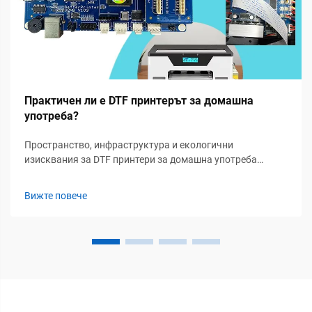
Практичен ли е DTF принтерът за домашна
употреба?
Пространство, инфраструктура и екологични
изисквания за DTF принтери за домашна употреба
Специализирано работно пространство: минимална
заемана площ, вентилация и електрическа безопасност
Вижте повече
За повечето домашни DTF операции препоръчваме поне
площ от 4 на 6 фута. Това осигурява ...