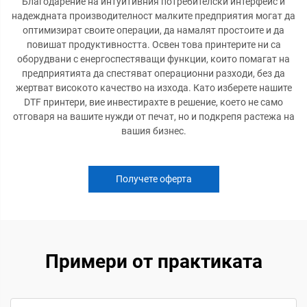
Благодарение на интуитивния потребителски интерфейс и
надеждната производителност малките предприятия могат да
оптимизират своите операции, да намалят простоите и да
повишат продуктивността. Освен това принтерите ни са
оборудвани с енергоспестяващи функции, които помагат на
предприятията да спестяват операционни разходи, без да
жертват високото качество на изхода. Като изберете нашите
DTF принтери, вие инвестирахте в решение, което не само
отговаря на вашите нужди от печат, но и подкрепя растежа на
вашия бизнес.
Получете оферта
Примери от практиката