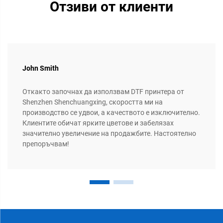
Отзиви от клиенти
John Smith
Откакто започнах да използвам DTF принтера от
Shenzhen Shenchuangxing, скоростта ми на
производство се удвои, а качеството е изключително.
Клиентите обичат ярките цветове и забелязах
значително увеличение на продажбите. Настоятелно
препоръчвам!