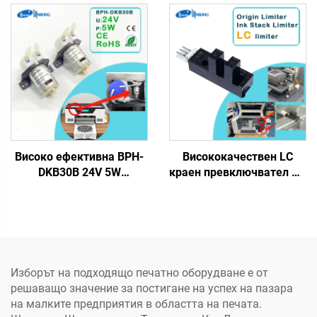
DTF, материнска платка
DC 7W, съвместим с еко-
Kn Fun Lansong DTF
разтворители, нов
струйни принтери за
аксесоар за струйни
тениски
принтери DTF
Високо ефективна BPH-
Висококачествен LC
DKB30B 24V 5W
краен превключвател HR
перисталтична помпа за
микро превключвател за
циркулация, съвместима
ограничаване, сензор за
с DTF принтер, бяла
ограничение за струен
мастилена помпа за
принтер, резервна част
циркулация за DTF
за DTF, еко разтворител,
принтер
UV DTF принтер
Изборът на подходящо печатно оборудване е от
решаващо значение за постигане на успех на пазара
на малките предприятия в областта на печата.