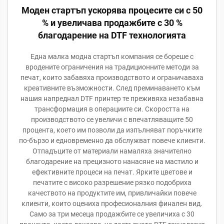
Моден стартъп ускорява процесите си с 50
% и увеличава продажбите с 30 %
благодарение на DTF технологията
Една малка модна стартъп компания се бореше с
вродените ограничения на традиционните методи за
печат, които забавяха производството и ограничаваха
креативните възможности. След преминаването към
нашия напреднал DTF принтер те преживяха незабавна
трансформация в операциите си. Скоростта на
производството се увеличи с впечатляващите 50
процента, което им позволи да изпълняват поръчките
по-бързо и едновременно да обслужват повече клиенти.
Отпадъците от материали намаляха значително
благодарение на прецизното нанасяне на мастило и
ефективните процеси на печат. Ярките цветове и
печатите с високо разрешение рязко подобриха
качеството на продуктите им, привличайки повече
клиенти, които оцениха професионалния финален вид.
Само за три месеца продажбите се увеличиха с 30