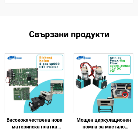
Свързани продукти
Висококачествена нова
Мощен циркулационен
материнска платка
помпа за мастило
Bisheng за 2 глави Xp600
Lansong KHF-30 24V/12V