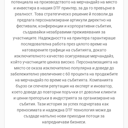
потенциала на производството на мерчандайз на място
и инвестира в нашия DTF принтер, за да го превърне в
реалност. Това стратегическо решение й позволи да
предлага персонализирани артикули директно на
фестивали, конференции и корпоративни събития,
създавайки незабравими преживявания за
участниците. Надеждността на принтера гарантираше
последователна работа през цялото време на
натоварените графици на събитията, докато
изключителното качество осигуряваше мерчандайз,
който участниците ценяха високо. Персонализацията на
място се оказа изключително популярна и доведе до
забележително увеличение с 60 процента на продажбите
на мерчандайз по време на събитията. Компанията
бързо си спечели репутация на експерт и иноватор,
което доведе до повторни поръчки от доволни клиенти
и ценни препоръки в индустрията за организиране на
събития. Тази история за успех подчертава как
преносимата и надеждна DTF технология може да
създаде напълно нови приходни потоци за
напредничави бизнеси.