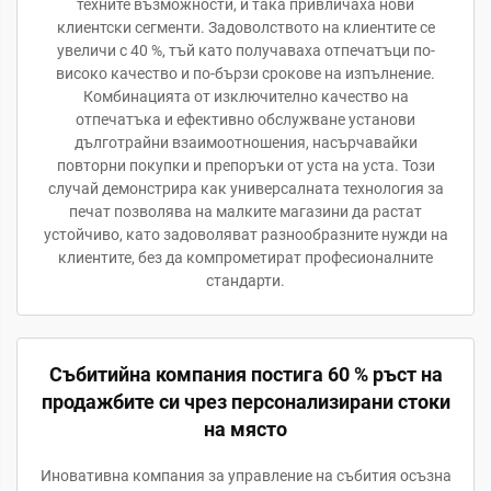
техните възможности, и така привличаха нови
клиентски сегменти. Задоволството на клиентите се
увеличи с 40 %, тъй като получаваха отпечатъци по-
високо качество и по-бързи срокове на изпълнение.
Комбинацията от изключително качество на
отпечатъка и ефективно обслужване установи
дълготрайни взаимоотношения, насърчавайки
повторни покупки и препоръки от уста на уста. Този
случай демонстрира как универсалната технология за
печат позволява на малките магазини да растат
устойчиво, като задоволяват разнообразните нужди на
клиентите, без да компрометират професионалните
стандарти.
Събитийна компания постига 60 % ръст на
продажбите си чрез персонализирани стоки
на място
Иновативна компания за управление на събития осъзна