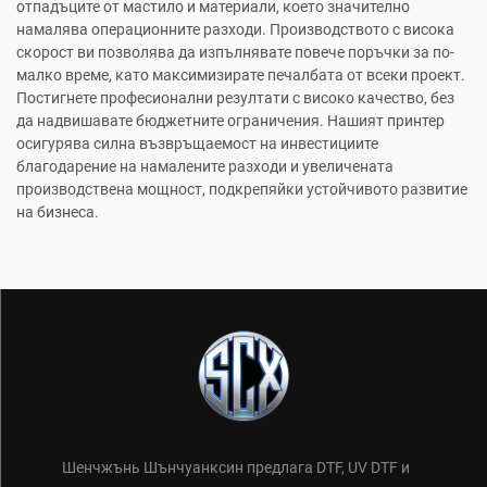
отпадъците от мастило и материали, което значително
намалява операционните разходи. Производството с висока
скорост ви позволява да изпълнявате повече поръчки за по-
малко време, като максимизирате печалбата от всеки проект.
Постигнете професионални резултати с високо качество, без
да надвишавате бюджетните ограничения. Нашият принтер
осигурява силна възвръщаемост на инвестициите
благодарение на намалените разходи и увеличената
производствена мощност, подкрепяйки устойчивото развитие
на бизнеса.
Шенчжънь Шънчуанксин предлага DTF, UV DTF и