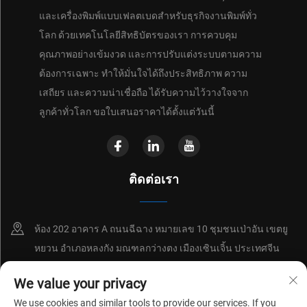
และเครื่องพิมพ์แบบเฟลตเบดสำหรับธุรกิจงานพิมพ์ทั่ว
โลก ด้วยเทคโนโลยีสิทธิบัตรของเรา การควบคุม
คุณภาพอย่างเข้มงวด และการปรับแต่งระบบตามความ
ต้องการเฉพาะ ทำให้มั่นใจได้ถึงประสิทธิภาพ ความ
เสถียร และความน่าเชื่อถือ ได้รับความไว้วางใจจาก
ลูกค้าทั่วโลก ขอใบเสนอราคาได้ตั้งแต่วันนี้
ติดต่อเรา
ห้อง 202 อาคาร A ถนนฉีฉาง หมายเลข 10 ชุมชนเป่าอัน เขตยู
หยวน อำเภอหลงกัง มณฑลกว่างตง เมืองเซินเจิ้น ประเทศจีน
+86-18214652676
We value your privacy
We use cookies and similar tools to provide our services. If you
[email protected]