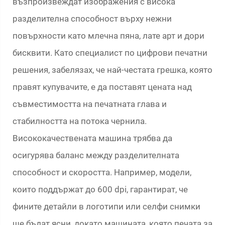
възпроизвеждат изображения с висока
разделителна способност върху нежни
повърхности като млечна пяна, лате арт и дори
бисквити. Като специалист по цифрови печатни
решения, забелязах, че най-честата грешка, която
правят купувачите, е да поставят цената над
съвместимостта на печатната глава и
стабилността на потока чернила.
Висококачествената машина трябва да
осигурява баланс между разделителната
способност и скоростта. Например, модели,
които поддържат до 600 dpi, гарантират, че
фините детайли в логотипи или селфи снимки
ще бъдат ясни, докато машината, която печата за