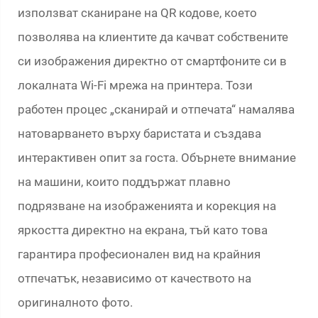
използват сканиране на QR кодове, което
позволява на клиентите да качват собствените
си изображения директно от смартфоните си в
локалната Wi-Fi мрежа на принтера. Този
работен процес „сканирай и отпечата“ намалява
натоварването върху баристата и създава
интерактивен опит за госта. Обърнете внимание
на машини, които поддържат плавно
подрязване на изображенията и корекция на
яркостта директно на екрана, тъй като това
гарантира професионален вид на крайния
отпечатък, независимо от качеството на
оригиналното фото.