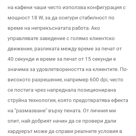
на кафени чаши често използва конфигурация с
мощност 18 W, за да осигури стабилност по
време на непрекъснатата работа. Ако
управлявате заведение с голямо клиентско
движение, разликата между време за печат от
40 секунди и време за печат от 15 секунди е
значима за удовлетвореността на клиентите. По-
високото разрешение, например 600 dpi, често
се постига чрез напреднала позиционирана
струйна технология, която предотвратява ефекта
на "размазване" върху пената. От личния ми
опит, най-добрият начин да се провери дали
хардуерът може да справи реалните условия в