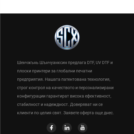
Шенчжънь Шънчуанксин предлага DTF, UV DTF и
плоски принтери за глобални печатни
предприятия. Нашата патентована технология,
строг контрол на качеството и персонализирани
конфигурации гарантират висока ефективност,
стабилност и надеждност. Доверяват ни се
клиенти по целия свят. Заявете оферта още днес.