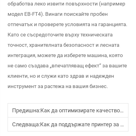
обработва леко извити повърхности (например
модел EB-FT4). Винаги поискайте пробен
отпечатък и проверете условията на гаранцията.
Като се съсредоточите върху техническата
точност, хранителната безопасност и лесната
интеграция, можете да изберете машина, която
не само създава „впечатляващ ефект“ за вашите
клиенти, но и служи като здрав и надежден
инструмент за растежа на вашия бизнес.
Предишна:
Как да оптимизирате качеството на отпечатъка с розов DTF принтер
Следваща:
Как да поддържате принтер за хартиени торби, за да има дълъг срок на служба