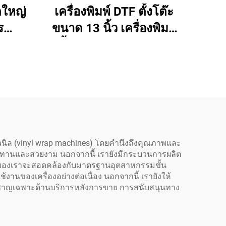
ตใหญ่
เครื่องพิมพ์ DTF ตั้งโต๊ะ
ร
ขนาด 13 นิ้ว เครื่องพิมพ์
นต์
เสื้อขนาดเล็ก A3 พร้อม
p600
เครื่องเป่าและเครื่องสั่นผง
ต์
สำหรับฟิล์ม PET ถ่ายโอน
บ
เสื้อ
 ผ้าใบ
ิล (vinyl wrap machines) โดยคำนึงถึงคุณภาพและ
มทนทานและสวยงาม นอกจากนี้ เรายังมีกระบวนการผลิต
ภัณฑ์ของเราจะสอดคล้องกับมาตรฐานอุตสาหกรรมขั้น
งานของเครื่องอย่างต่อเนื่อง นอกจากนี้ เรายังให้
ี่ยวชาญเฉพาะด้านบริการหลังการขาย การสนับสนุนทาง