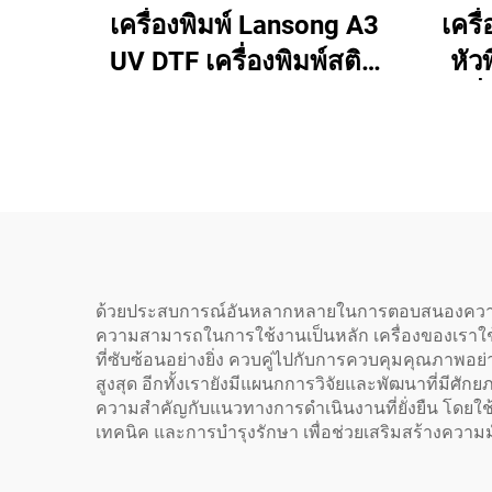
เครื่องพิมพ์ Lansong A3
เครื
UV DTF เครื่องพิมพ์สติก
หัว
เกอร์ถ่ายโอนขนาด 30
เครื
ซม. เครื่องพิมพ์ฉลาก
ขนาด
คริสตัลแบบครบวงจร
แข็
ระบบม้วนต่อม้วนพร้อม
อะคริ
เครื่องเคลือบ
ด้วยประสบการณ์อันหลากหลายในการตอบสนองความต้อ
ความสามารถในการใช้งานเป็นหลัก เครื่องของเราใช้
ที่ซับซ้อนอย่างยิ่ง ควบคู่ไปกับการควบคุมคุณภาพอย่
สูงสุด อีกทั้งเรายังมีแผนกการวิจัยและพัฒนาที่มีศั
ความสำคัญกับแนวทางการดำเนินงานที่ยั่งยืน โดยใช้
เทคนิค และการบำรุงรักษา เพื่อช่วยเสริมสร้างความ