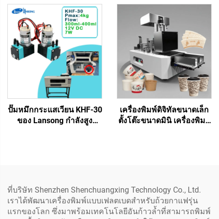
Single Pass ของขวัญ
เสื้อยืดอัตโนมัติ รับประกัน 1
คริสต์มาสทำเอง ถุงกระดาษ
ปี สำหรับธุรกิจขนาดเล็ก
แก้วกาแฟ การ์ดอวยพร
ปั๊มหมึกกระแสเวียน KHF-30
เครื่องพิมพ์ดิจิทัลขนาดเล็ก
ของ Lansong กำลังสูง
ตั้งโต๊ะขนาดมินิ เครื่องพิมพ์
24V/12V DC 7W เข้ากันได้
ถ้วย พัดลม พิมพ์ถ้วยกาแฟ
กับหมึกอีโค่-โซเว่น อุปกรณ์
ถุงกระดาษ พิมพ์กระดาษทิชู
เสริมเครื่องพิมพ์ดิจิทัล DTF
กระดาษคราฟท์
ใหม้
ที่บริษัท Shenzhen Shenchuangxing Technology Co., Ltd.
เราได้พัฒนาเครื่องพิมพ์แบบเฟลตเบดสำหรับถ้วยกาแฟรุ่น
แรกของโลก ซึ่งมาพร้อมเทคโนโลยีอันก้าวล้ำที่สามารถพิมพ์