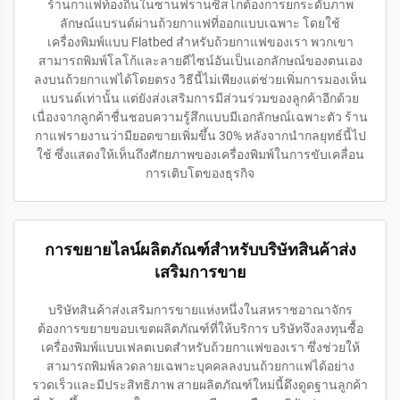
ร้านกาแฟท้องถิ่นในซานฟรานซิสโกต้องการยกระดับภาพ
ลักษณ์แบรนด์ผ่านถ้วยกาแฟที่ออกแบบเฉพาะ โดยใช้
เครื่องพิมพ์แบบ Flatbed สำหรับถ้วยกาแฟของเรา พวกเขา
สามารถพิมพ์โลโก้และลายดีไซน์อันเป็นเอกลักษณ์ของตนเอง
ลงบนถ้วยกาแฟได้โดยตรง วิธีนี้ไม่เพียงแต่ช่วยเพิ่มการมองเห็น
แบรนด์เท่านั้น แต่ยังส่งเสริมการมีส่วนร่วมของลูกค้าอีกด้วย
เนื่องจากลูกค้าชื่นชอบความรู้สึกแบบมีเอกลักษณ์เฉพาะตัว ร้าน
กาแฟรายงานว่ามียอดขายเพิ่มขึ้น 30% หลังจากนำกลยุทธ์นี้ไป
ใช้ ซึ่งแสดงให้เห็นถึงศักยภาพของเครื่องพิมพ์ในการขับเคลื่อน
การเติบโตของธุรกิจ
การขยายไลน์ผลิตภัณฑ์สำหรับบริษัทสินค้าส่ง
เสริมการขาย
บริษัทสินค้าส่งเสริมการขายแห่งหนึ่งในสหราชอาณาจักร
ต้องการขยายขอบเขตผลิตภัณฑ์ที่ให้บริการ บริษัทจึงลงทุนซื้อ
เครื่องพิมพ์แบบเฟลตเบดสำหรับถ้วยกาแฟของเรา ซึ่งช่วยให้
สามารถพิมพ์ลวดลายเฉพาะบุคคลลงบนถ้วยกาแฟได้อย่าง
รวดเร็วและมีประสิทธิภาพ สายผลิตภัณฑ์ใหม่นี้ดึงดูดฐานลูกค้า