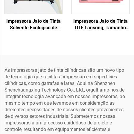
Impressora Jato de Tinta
Impressora Jato de Tinta
Solvente Ecológico de
DTF Lansong, Tamanho
Grande Formato, 1,3 m,
Pequeno, Cor Rosa, A3,
1,6 m, 1,8 m, 2,5 m, 3,2 m,
Máquina de Impressão
com 1 ou 2 Cabeças de
para Camisetas, Roupas,
Impressão XP600, para
Calças, Travesseiros,
Impressão de Sinalização,
Sapatos, Jeans
Banners e Adesivos
As impressoras jato de tinta cilíndricas são um novo tipo
de tecnologia que facilita a impressão em superfícies
cilíndricas, como garrafas e latas. Aqui na Shenzhen
Shenchuangxing Technology Co., Ltd., orgulhamo-nos de
integrar tecnologia avançada em nossas impressoras, ao
mesmo tempo em que levamos em consideração as
diferentes necessidades de nossos clientes provenientes
de diversos setores industriais. Submetemos nossas
impressoras a um processo cuidadoso de projeto e
controle, resultando em equipamentos eficientes e