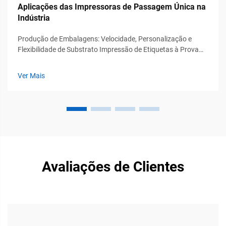
Aplicações das Impressoras de Passagem Única na
Indústria
Produção de Embalagens: Velocidade, Personalização e
Flexibilidade de Substrato Impressão de Etiquetas à Prova
d’Água e Resistentes ao Calor em Tiragens Curtas As
impressoras de passagem única são realmente eficazes na
Ver Mais
produção dessas etiquetas especiais necessárias em
ambientes industriais exigentes. Essas máquinas
conseguem cra...
Avaliações de Clientes