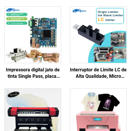
Impressora digital jato de
Interruptor de Limite LC de
tinta Single Pass, placa-
Alta Qualidade, Micro
mãe A4 HP, para sacolas
Interruptor HR, Sensor de
de papel, copos, leques,
Limite para Impressora
placa-mãe One Pass
Jato de Tinta, Peça de
975/972/973/974, tintas à
Reposposição para DTF,
base de água
Solvente Ecológico,
Impressora DTF UV