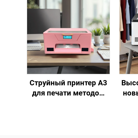
Струйный принтер A3
Выс
для печати методом
нов
DTF с головкой XP600,
пр
рулонно-релейная
машина для печати
т
футболок, наборы DTF
фор