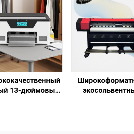
ококачественный
Широкоформат
ый 13-дюймовый
экосольвентн
интер струйной
струйный принте
печати с
м, 1,6 м, 1,8 м, 2
еплопередачей
3,2 м с одной 
мата A3, принтер
двумя печатаю