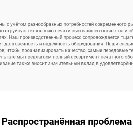
DTF XP600,
головками XP600
втоматическая
печати вывесо
ать на футболках,
баннеров, накл
ы с учётом разнообразных потребностей современного ры
 струйную технологию печати высочайшего качества и о
кепках, обуви,
стях. Наш производственный процесс сопровождается тща
жинсах, носках
ет долговечность и надёжность оборудования. Наши специ
ов, чтобы проанализировать качество, самые передовые те
зультате мы предлагаем полный ассортимент печатного об
вание также вносит значительный вклад в удовлетворённ
Распространённая проблема