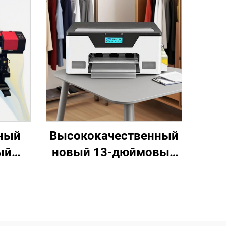
ный
Высококачественный
ый
новый 13-дюймовый
р 1,3
принтер струйной
,5 м,
печати с
или
теплопередачей
щими
формата A3, принтер