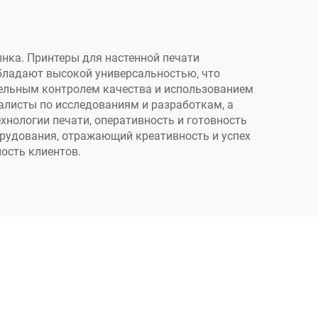
, для
DTF XP600,
к,
автоматическая
еек
печать на футболках,
нка. Принтеры для настенной печати
бладают высокой универсальностью, что
кепках, обуви,
тельным контролем качества и использованием
джинсах, носках
алисты по исследованиям и разработкам, а
хнологии печати, оперативность и готовность
орудования, отражающий креативность и успех
ость клиентов.