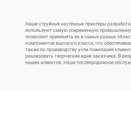
розового цвета для
самостоятельной
а
печати на одежде
печ
Наши струйные настенные принтеры разработан
используют самую современную промышленную
методом
позволяет применять их в самых разных обла
термопереноса
д
компонентов высокого класса, что обеспечива
также по производству учли пожелания клиент
реализовать творческие идеи заказчика. В ре
наших клиентов. Наше послепродажное обслужи