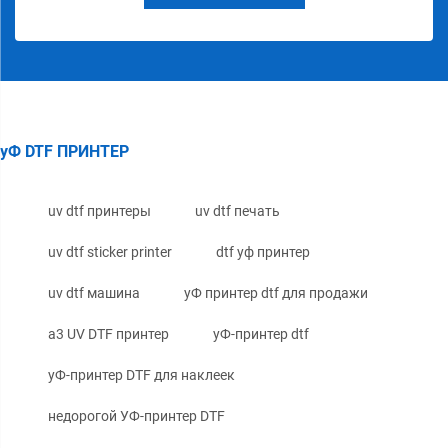
уФ DTF ПРИНТЕР
uv dtf принтеры
uv dtf печать
uv dtf sticker printer
dtf уф принтер
uv dtf машина
уФ принтер dtf для продажи
a3 UV DTF принтер
уФ-принтер dtf
уФ-принтер DTF для наклеек
недорогой УФ-принтер DTF