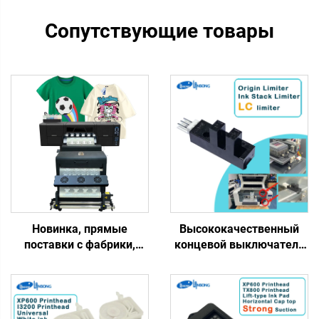
Сопутствующие товары
Новинка, прямые
Высококачественный
поставки с фабрики,
концевой выключатель
струйный принтер DTF 60
LC, микро-выключатель
см, 1 год гарантии,
HR, датчик
полностью
ограничителя, запасная
автоматическая
часть для струйного