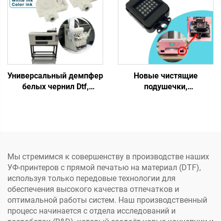
термопечать для
принтера, датчик
футболок и тканей
позиционирования для
принтера DTF,
экосольвентного и УФ
принтера DTF
Универсальный демпфер
Новые чистящие
белых чернил Dtf,
подушечки,
чернильный мешок,
впитывающие пластины
экосольвентный
для печатающих головок
принтер, демпфер
Xp600, Tx800, верхняя
чернил для принтера
крышка, впитывающая
DTF, совместим с
чернила, для магазинов
головами Xp600, I3200,
экосольвентной/DTF/УФ-
Мы стремимся к совершенству в производстве наших
5113, 4720
печати
УФ-принтеров с прямой печатью на материал (DTF),
используя только передовые технологии для
обеспечения высокого качества отпечатков и
оптимальной работы систем. Наш производственный
процесс начинается с отдела исследований и