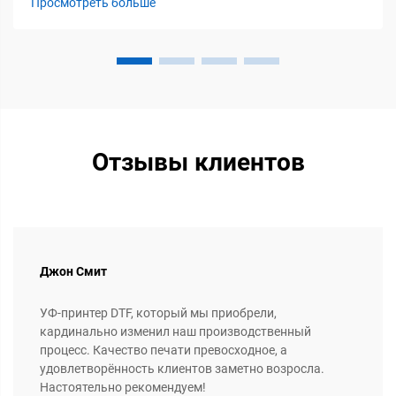
Просмотреть больше
обеспечивает наибольшую ценность. УФ-ДТФ печать
объединяет струйную печать с УФ-чернилами с...
Отзывы клиентов
Джон Смит
УФ-принтер DTF, который мы приобрели,
кардинально изменил наш производственный
процесс. Качество печати превосходное, а
удовлетворённость клиентов заметно возросла.
Настоятельно рекомендуем!