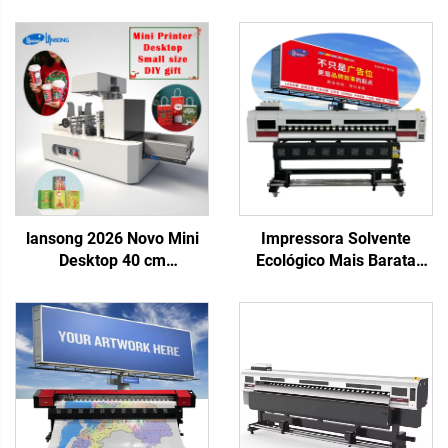
lansong 2026 Novo Mini
Impressora Solvente
Desktop 40 cm
Ecológico Mais Barata
Alimentador Impressora
1,6m 1,8m 1800mm Xp600
Single Pass Kit DIY
Cabeçote I3200 6 pés
Presente de Natal Sacola
Impressora Jato de Tinta
de Papel Xícara de Café
Lona Vinil Adesivo
Cartão de Natal Impressão
Impressora Plotter Externa