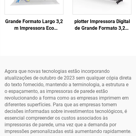
Grande Formato Largo 3,2
plotter Impressora Digital
m Impressora Eco
de Grande Formato 3,2m
Solvente I3200 Xp600
Vinil Adesivo para Faixa
Plotter Eco Solvente para
com Cabeças de
Impressão em Lona, Vinil
Impressão I3200/xp600
e Banner Máquina de
Jato de Tinta Eco Solvente
Impressão
com CMYK 220V
Fornecido
Agora que novas tecnologias estão incorporando
atualizações de outubro de 2023 sem qualquer cópia direta
do texto fornecido, mantendo a terminologia, a estrutura e
o espaçamento, as impressoras de parede estão
revolucionando a forma como as empresas imprimem em
diferentes superfícies. Para que as empresas tomem
decisões informadas sobre investimentos tecnológicos, é
essencial compreender os custos associados às
impressoras de parede, uma vez que a demanda por
impressões personalizadas está aumentando rapidamente.