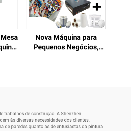
 Mesa
Nova Máquina para
quina
Pequenos Negócios,
de
Impressora DTF para
rmato
Camisetas com
om
Transferências em Filme
or de
Pet, Designs Prontos
ência
para Aplicar, 13
ara
polegadas, A3,
Impressora DTF XP600,
 de trabalhos de construção. A Shenzhen
dem às diversas necessidades dos clientes.
Qualquer Tecido, 1 Ano
ra de paredes quanto as de entusiastas da pintura