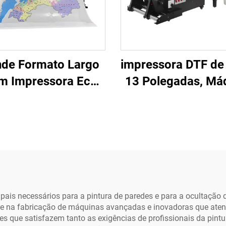
nde Formato Largo
impressora DTF de
 m Impressora Eco
13 Polegadas, Má
vente I3200 Xp600
de Impressão 
tter Eco Solvente
Camisetas em Fo
ra Impressão em
Pequeno A3 c
a, Vinil e Banner
Secador e Agitad
ina de Impressão
Pó para Transfer
em Filme Pet p
Camisetas
ipais necessários para a pintura de paredes e para a ocultação
se na fabricação de máquinas avançadas e inovadoras que aten
 que satisfazem tanto as exigências de profissionais da pintu