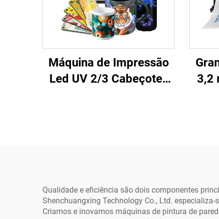
Máquina de Impressão
Gra
Led UV 2/3 Cabeçotes
3,2
XP600 I3200 6090
Sol
Impressora de
Plo
Plataforma Plana UV
pa
para Materiais Rígidos
Lon
Capa de Telefone
Máqu
Acrílico Metal
Impressão
Qualidade e eficiência são dois componentes princ
Shenchuangxing Technology Co., Ltd. especializa-
Criamos e inovamos máquinas de pintura de paredes