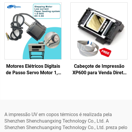
Transfer, Impressora de
Simples XP600 com
Etiquetas Cristal, Tudo em
Cabeçote de Impressão
Um, Rolo a Rolo com
XP600 para Impressora
Laminador
DTF UV de Leito Plano
Motores Elétricos Digitais
Cabeçote de Impressão
de Passo Servo Motor 1,8
XP600 para Venda Direta
DEG DC 4A Drivers de
da Fábrica, Cabeçote de
Motor de Passo para
Impressão UV DTF com
Impressora DTF Motor de
Bico F1080, Cabeçote de
Passo para Impressora UV
Jato de Tinta
Impressora Dtf
A impressão UV em copos térmicos é realizada pela
Shenzhen Shenchuangxing Technology Co., Ltd. A
Shenzhen Shenchuangxing Technology Co., Ltd. preza pelo