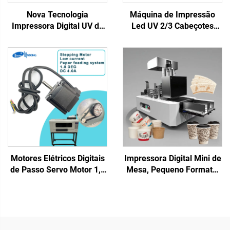
Nova Tecnologia
Máquina de Impressão
Impressora Digital UV de
Led UV 2/3 Cabeçotes
Passagem Única para
XP600 I3200 6090
Saco Plástico, Sacola de
Impressora de Plataforma
Presente, Caixa de
Plana UV para Materiais
Plástico, Papel Cartão,
Rígidos Capa de Telefone
Folheto, Revista,
Acrílico Metal Impressão
Impressão em Uma
Passagem
Motores Elétricos Digitais
Impressora Digital Mini de
de Passo Servo Motor 1,8
Mesa, Pequeno Formato,
DEG DC 4A Drivers de
Única Passagem, para
Motor de Passo para
Impressão em Xícaras,
Impressora DTF Motor de
Ventoinha, Canecas,
Passo para Impressora UV
Sacos de Papel, Toalhas
Impressora Dtf
de Papel, Papel Kraft