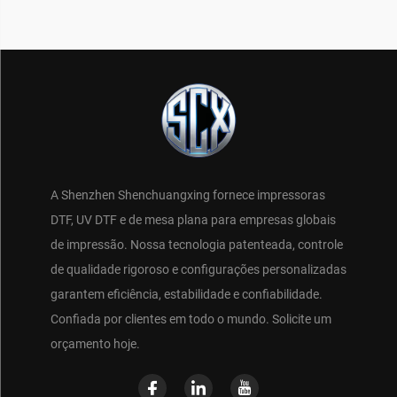
A Shenzhen Shenchuangxing fornece impressoras
DTF, UV DTF e de mesa plana para empresas globais
de impressão. Nossa tecnologia patenteada, controle
de qualidade rigoroso e configurações personalizadas
garantem eficiência, estabilidade e confiabilidade.
Confiada por clientes em todo o mundo. Solicite um
orçamento hoje.