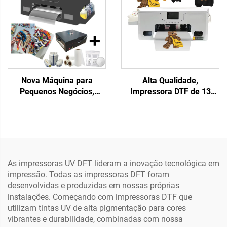
Garantia de 1 Ano para
Impressora Dtf
Pequenas Empresas
Nova Máquina para
Alta Qualidade,
Pequenos Negócios,
Impressora DTF de 13
Impressora DTF para
Polegadas Cabeça Única
Camisetas com
XP600, Máquina de
Transferências em Filme
Impressão em Roupas,
Pet, Designs Prontos para
Impressora DTF Direta
Aplicar, 13 polegadas, A3,
para Filme de
Impressora DTF XP600,
Transferência
As impressoras UV DFT lideram a inovação tecnológica em
Qualquer Tecido, 1 Ano de
impressão. Todas as impressoras DFT foram
Garantia
desenvolvidas e produzidas em nossas próprias
instalações. Começando com impressoras DTF que
utilizam tintas UV de alta pigmentação para cores
vibrantes e durabilidade, combinadas com nossa