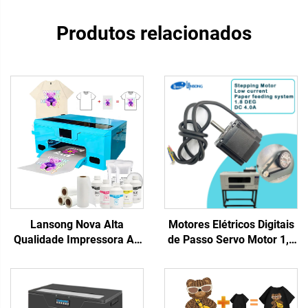
Produtos relacionados
Lansong Nova Alta
Motores Elétricos Digitais
Qualidade Impressora A3
de Passo Servo Motor 1,8
DTF XP600 Cabeça de
DEG DC 4A Drivers de
Impressão Máquina de
Motor de Passo para
Transferência Automática
Impressora DTF Motor de
para Camisetas com
Passo para Impressora UV