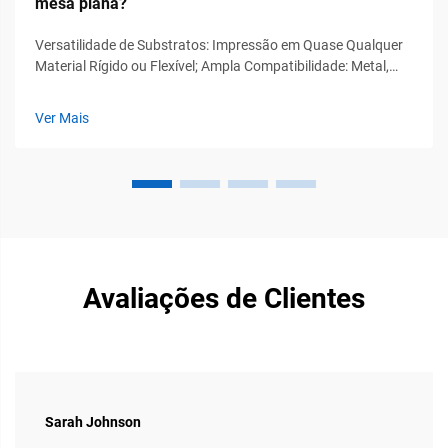
mesa plana?
Versatilidade de Substratos: Impressão em Quase Qualquer
Material Rígido ou Flexível; Ampla Compatibilidade: Metal,
Vidro, Acrílico, Papelão Ondulado e Compósitos. As
modernas máquinas de impressão UV de mesa plana
Ver Mais
processam diversos substratos além dos meios tradicionais
— eliminando a necessidade...
Avaliações de Clientes
Sarah Johnson