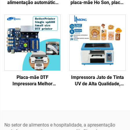
alimentação automática
placa-mãe Ho Son, placa-
de alta velocidade para
mãe para 4 cabeças
copo de papel,
xp600, para impressoras
guardanapo corrugado,
de grande formato jato de
caixa de papelão, pizza,
tinta Lansong com tinta
lenço de papel kraft
ecológica UV
Placa-mãe DTF
Impressora Jato de Tinta
Impressora Melhor
UV de Alta Qualidade,
Impressora Cabeçote
Nova, Plana, Automática,
Simples XP600 com
Portátil, Pequeno Formato,
Cabeçote de Impressão
A3/A4, para Cartões de
XP600 para Impressora
PVC, Plástico, Capas de
DTF UV de Leito Plano
Telefone
No setor de alimentos e hospitalidade, a apresentação