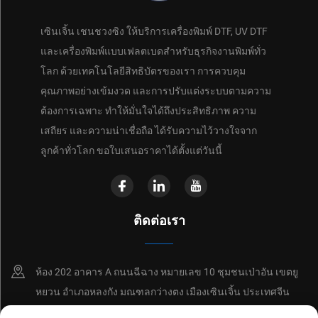
เซินเจิ้น เชนชวงซิง ให้บริการเครื่องพิมพ์ DTF, UV DTF
และเครื่องพิมพ์แบบเฟลตเบดสำหรับธุรกิจงานพิมพ์ทั่ว
โลก ด้วยเทคโนโลยีสิทธิบัตรของเรา การควบคุม
คุณภาพอย่างเข้มงวด และการปรับแต่งระบบตามความ
ต้องการเฉพาะ ทำให้มั่นใจได้ถึงประสิทธิภาพ ความ
เสถียร และความน่าเชื่อถือ ได้รับความไว้วางใจจาก
ลูกค้าทั่วโลก ขอใบเสนอราคาได้ตั้งแต่วันนี้
ติดต่อเรา
ห้อง 202 อาคาร A ถนนฉีฉาง หมายเลข 10 ชุมชนเป่าอัน เขตยู
หยวน อำเภอหลงกัง มณฑลกว่างตง เมืองเซินเจิ้น ประเทศจีน