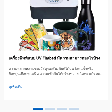
เครื่องพิมพ์แบบ UV Flatbed มีความสามารถอะไรบ้าง
ความหลากหลายของวัสดุรองรับ: พิมพ์ได้บนวัสดุแข็งหรือ
ยืดหยุ่นเกือบทุกชนิด ความเข้ากันได้กว้างขวาง: โลหะ แก้ว อะค
ริลิก กระดาษลูกฟูก และวัสดุคอมโพสิต เครื่องพิมพ์แบบ UV แบบ
โต๊ะเรียบสมัยใหม่สามารถประมวลผลวัสดุรองรับที่หลากหลาย
ดูเพิ่มเติม
นอกเหนือจากสื่อแบบดั้งเดิม—ช่วยขจัดความจำเป็น...