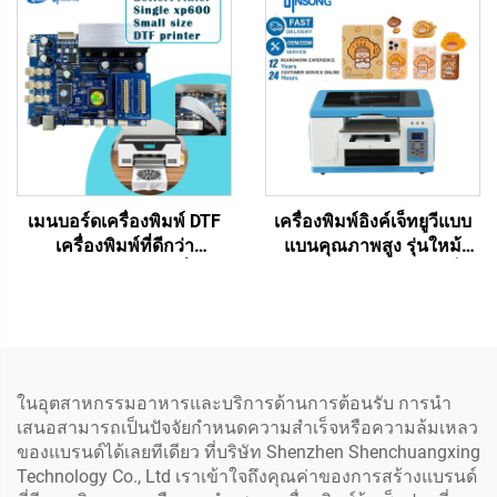
พิซซ่า ทิชชูคราฟท์
Eco Solvent และหมึก UV
เมนบอร์ดเครื่องพิมพ์ DTF
เครื่องพิมพ์อิงค์เจ็ทยูวีแบบ
เครื่องพิมพ์ที่ดีกว่า
แบนคุณภาพสูง รุ่นใหม้
เมนบอร์ดหัวพิมพ์เดี่ยว
อัตโนมัติ พกพา ขนาดเล็ก
XP600 พร้อมหัวพิมพ์
A3/A4 พิมพ์การ์ดพีวีซี
XP600 สำหรับเครื่องพิมพ์
พลาสติก เคสโทรศัพท์
DTF UV Flatbed
ในอุตสาหกรรมอาหารและบริการด้านการต้อนรับ การนำ
เสนอสามารถเป็นปัจจัยกำหนดความสำเร็จหรือความล้มเหลว
ของแบรนด์ได้เลยทีเดียว ที่บริษัท Shenzhen Shenchuangxing
Technology Co., Ltd เราเข้าใจถึงคุณค่าของการสร้างแบรนด์