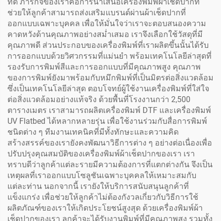
ที่ดี ภารกิจของเราคือการนำเสนอเครื่องพิมพ์ผ้าเช็ดปากที่
ช่วยให้ลูกค้าสามารถส่งเสริมแบรนด์ผ่านผ้าเช็ดปากที่
ออกแบบเฉพาะบุคคล เพื่อให้มั่นใจว่าเราจะตอบสนองความ
คาดหวังด้านคุณภาพอย่างสม่ำเสมอ เราจึงเลือกใช้วัสดุที่มี
คุณภาพดี ส่วนประกอบของเครื่องพิมพ์ที่เราผลิตขึ้นนั้นได้รับ
การออกแบบด้วยวิศวกรรมที่แม่นยำ พร้อมเทคโนโลยีล่าสุดที่
รองรับการพิมพ์สีและการออกแบบที่มีคุณภาพสูง คุณภาพ
ของการพิมพ์ยังมาพร้อมกับหมึกพิมพ์ที่เป็นมิตรต่อสิ่งแวดล้อม
ซึ่งเป็นเทคโนโลยีล่าสุด ตอบโจทย์ผู้ใช้งานเครื่องพิมพ์ที่ใส่ใจ
ต่อสิ่งแวดล้อมอย่างแท้จริง ด้วยพื้นที่โรงงานกว่า 2,500
ตารางเมตร เราสามารถผลิตเครื่องพิมพ์ DTF และเครื่องพิมพ์
UV Flatbed ได้หลากหลายรุ่น เพื่อใช้งานร่วมกับสื่อการพิมพ์
ชนิดต่าง ๆ ทีมงานเทคนิคที่มีทั้งทักษะและความคิด
สร้างสรรค์ของเรายังคงพัฒนาวิธีการต่าง ๆ อย่างต่อเนื่องเพื่อ
ปรับปรุงคุณสมบัติของเครื่องพิมพ์ผ้าเช็ดปากของเรา เรา
ทราบดีว่าลูกค้าแต่ละรายมีความต้องการที่แตกต่างกัน จึงเป็น
เหตุผลที่เราออกแบบโซลูชันเฉพาะบุคคลให้เหมาะสมกับ
แต่ละท่าน นอกจากนี้ เรายังให้บริการสนับสนุนลูกค้าที่
แข็งแกร่ง เพื่อช่วยให้ลูกค้าไม่ต้องกังวลเกี่ยวกับวิธีการใช้
ผลิตภัณฑ์ของเราให้เกิดประโยชน์สูงสุด ด้วยเครื่องพิมพ์ผ้า
เช็ดปากของเรา ลูกค้าจะได้รับงานพิมพ์ที่มีคุณภาพสูง รวมทั้ง