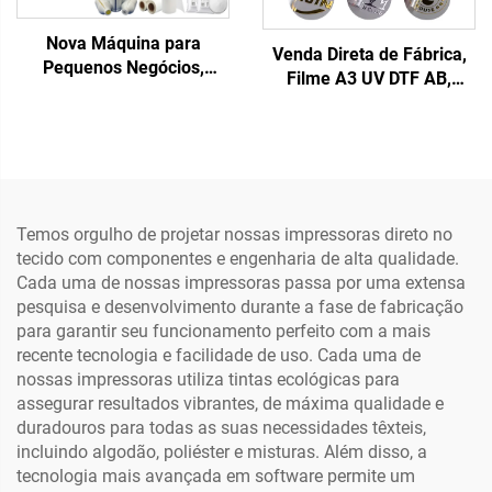
Nova Máquina para
Venda Direta de Fábrica,
Pequenos Negócios,
Filme A3 UV DTF AB,
Impressora DTF para
Adesivo Impermeável de
Camisetas com
Transferência Térmica,
Transferências em Filme
Etiqueta de Cristo com
Pet, Designs Prontos para
Material PET para
Aplicar, 13 polegadas, A3,
Impressora (Baixa
Impressora DTF XP600,
Temperatura)
Temos orgulho de projetar nossas impressoras direto no
Qualquer Tecido, 1 Ano de
tecido com componentes e engenharia de alta qualidade.
Garantia
Cada uma de nossas impressoras passa por uma extensa
pesquisa e desenvolvimento durante a fase de fabricação
para garantir seu funcionamento perfeito com a mais
recente tecnologia e facilidade de uso. Cada uma de
nossas impressoras utiliza tintas ecológicas para
assegurar resultados vibrantes, de máxima qualidade e
duradouros para todas as suas necessidades têxteis,
incluindo algodão, poliéster e misturas. Além disso, a
tecnologia mais avançada em software permite um