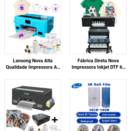
Lansong Nova Alta
Fábrica Direta Nova
Qualidade Impressora A3
Impressora Inkjet DTF 60
DTF XP600 Cabeça de
cm com Garantia de 1
Impressão Máquina de
Ano, Transferência
Transferência Automática
Térmica Totalmente
para Camisetas com
Automática para
Garantia de 1 Ano para
Camisetas e Tecidos
Pequenas Empresas