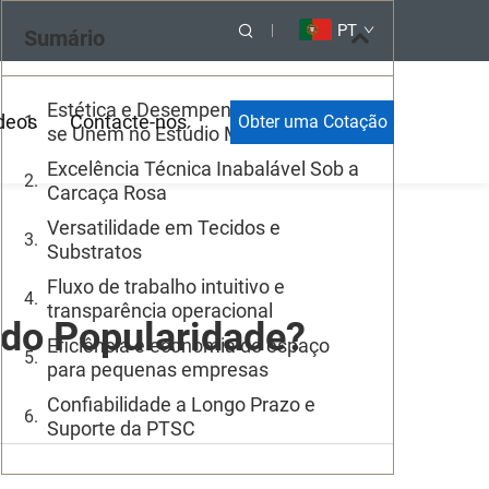
PT
Sumário
Estética e Desempenho Profissional
deos
Contacte-nos
Obter uma Cotação
se Unem no Estúdio Moderno
Excelência Técnica Inabalável Sob a
Carcaça Rosa
Versatilidade em Tecidos e
Substratos
Fluxo de trabalho intuitivo e
transparência operacional
do Popularidade?
Eficiência e economia de espaço
para pequenas empresas
Confiabilidade a Longo Prazo e
Suporte da PTSC