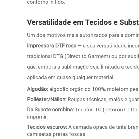
contorno, nítido.
Versatilidade em Tecidos e Subst
Um dos motivos mais autorizados para a domin
impressora DTF rosa
— é sua versatilidade in
tradicional DTG (Direct to Garment) ou por sub
que, embora a sublimação seja limitada a tecido
aplicada em quase qualquer material.
Algodão:
algodão orgânico 100%, moletom pesa
Poliéster/Náilon:
Roupas técnicas, maiôs e gua
Da Sunote combina:
Tecidos TC (Tetoron Cotton
imprimir.
Tecidos escuros:
A camada opaca de tinta bra
camisetas pretas foscas.