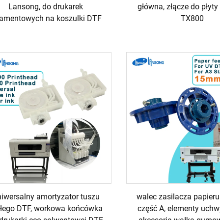
Lansong, do drukarek
główna, złącze do płyty
ramentowych na koszulki DTF
TX800
iwersalny amortyzator tuszu
walec zasilacza papier
ałego DTF, workowa końcówka
część A, elementy uchwyt