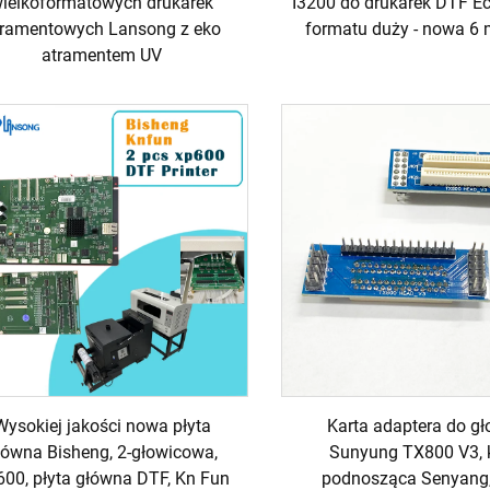
ielkoformatowych drukarek
I3200 do drukarek DTF Ec
tramentowych Lansong z eko
formatu duży - nowa 6 
atramentem UV
Wysokiej jakości nowa płyta
Karta adaptera do gł
łówna Bisheng, 2-głowicowa,
Sunyung TX800 V3, 
00, płyta główna DTF, Kn Fun
podnosząca Senyang,