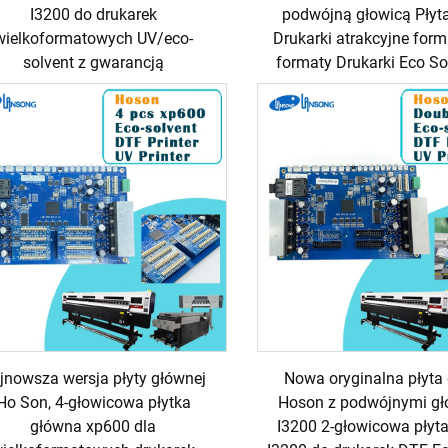
I3200 do drukarek
podwójną głowicą Płyt
wielkoformatowych UV/eco-
Drukarki atrakcyjne for
solvent z gwarancją
formaty Drukarki Eco So
jnowsza wersja płyty głównej
Nowa oryginalna płyta
Ho Son, 4-głowicowa płytka
Hoson z podwójnymi gł
główna xp600 dla
I3200 2-głowicowa płyt