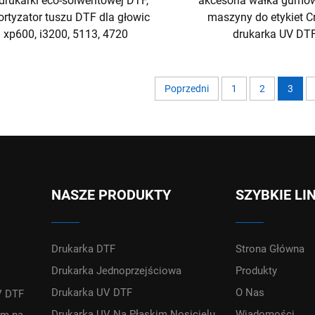
drukarki eco-solwentowej DTF,
akcesoria wałka gumo
rtyzator tuszu DTF dla głowic
maszyny do etykiet Cr
xp600, i3200, 5113, 4720
drukarka UV DT
Poprzedni
1
2
3
NASZE PRODUKTY
SZYBKIE LI
Drukarka DTF
Strona Główna
Drukarka Jednoprzejściowa
Produkty
Drukarka UV DTF
O Nas
V DTF
Drukarka UV Na Płaskim Nosicielu
Wiadomości