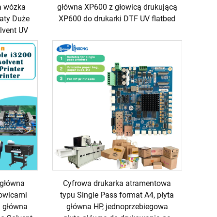
a wózka
główna XP600 z głowicą drukującą
maty Duże
XP600 do drukarki DTF UV flatbed
lvent UV
 główna
Cyfrowa drukarka atramentowa
owicami
typu Single Pass format A4, płyta
a główna
główna HP, jednoprzebiegowa