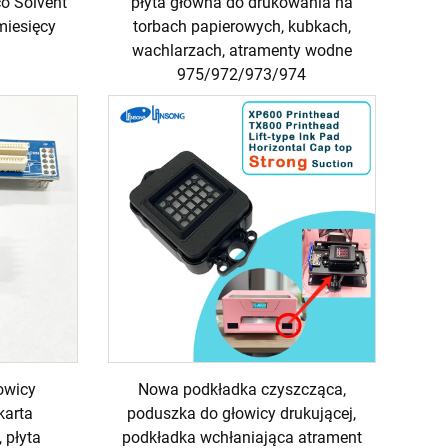
o Solvent
płyta główna do drukowania na
miesięcy
torbach papierowych, kubkach,
wachlarzach, atramenty wodne
975/972/973/974
owicy
Nowa podkładka czyszcząca,
karta
poduszka do głowicy drukującej,
 płyta
podkładka wchłaniająca atrament