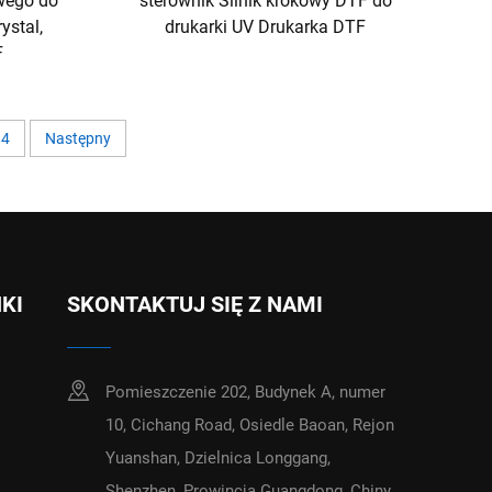
wego do
sterownik Silnik krokowy DTF do
ystal,
drukarki UV Drukarka DTF
F
4
Następny
NKI
SKONTAKTUJ SIĘ Z NAMI
Pomieszczenie 202, Budynek A, numer
10, Cichang Road, Osiedle Baoan, Rejon
Yuanshan, Dzielnica Longgang,
Shenzhen, Prowincja Guangdong, Chiny