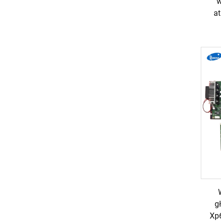
w
a
g
Xp6