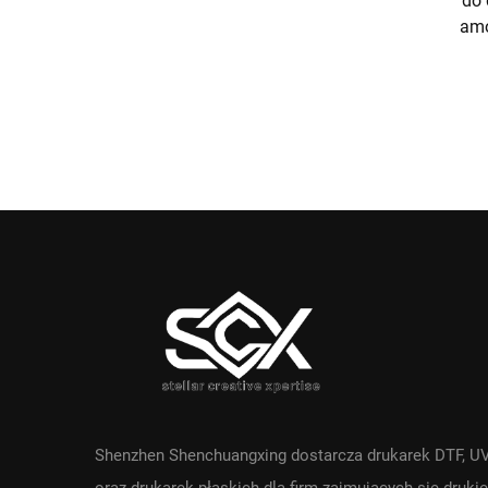
do 
amo
Shenzhen Shenchuangxing dostarcza drukarek DTF, U