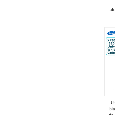
at
Un
bi