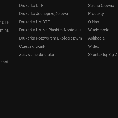
Drukarka DTF
Strona Główna
Drukarka Jednoprzejściowa
Produkty
Drukarka UV DTF
O Nas
V DTF
Drukarka UV Na Płaskim Nosicielu
Wiadomości
em na
Drukarka Roztworem Ekologicznym
Aplikacja
Części drukarki
Wideo
Zużywalne do druku
Skontaktuj Się 
ienci