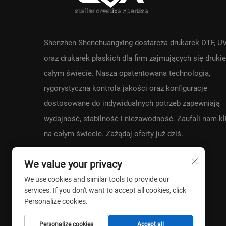
Shenzhen Shenchuangxing dostarcza drukarek DTF, U
oraz drukarek płaskich dla firm zajmujących się druki
całym świecie. Nasza opatentowana technologia,
rygorystyczna kontrola jakości oraz konfiguracje
dostosowane do indywidualnych potrzeb zapewniają
wydajność, stabilność i niezawodność. Zaufali nam kl
na całym świecie. Zażądaj oferty już dziś.
We value your privacy
We use cookies and similar tools to provide our
services. If you don't want to accept all cookies, click
Personalize cookies.
Personalize cookies
Accept all