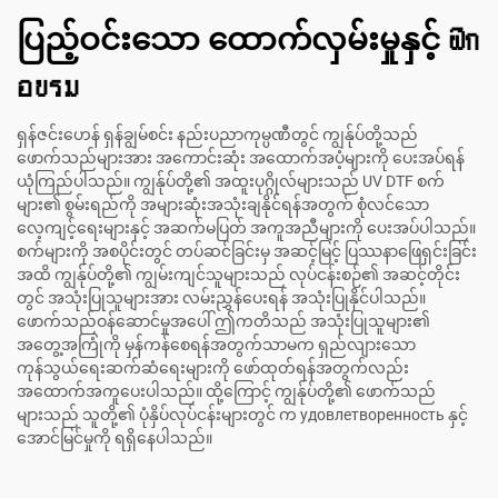
ပြည့်ဝင်းသော ထောက်လှမ်းမှုနှင့် ฝึก
อบรม
ရှန်ဇင်းဟေန် ရှန်ချွမ်စင်း နည်းပညာကုမ္ပဏီတွင် ကျွန်ုပ်တို့သည်
ဖောက်သည်များအား အကောင်းဆုံး အထောက်အပံ့များကို ပေးအပ်ရန်
ယုံကြည်ပါသည်။ ကျွန်ုပ်တို့၏ အထူးပုဂ္ဂိုလ်များသည် UV DTF စက်
များ၏ စွမ်းရည်ကို အများဆုံးအသုံးချနိုင်ရန်အတွက် စုံလင်သော
လေ့ကျင့်ရေးများနှင့် အဆက်မပြတ် အကူအညီများကို ပေးအပ်ပါသည်။
စက်များကို အစပိုင်းတွင် တပ်ဆင်ခြင်းမှ အဆင့်မြင့် ပြဿနာဖြေရှင်းခြင်း
အထိ ကျွန်ုပ်တို့၏ ကျွမ်းကျင်သူများသည် လုပ်ငန်းစဉ်၏ အဆင့်တိုင်း
တွင် အသုံးပြုသူများအား လမ်းညွှန်ပေးရန် အသုံးပြုနိုင်ပါသည်။
ဖောက်သည်ဝန်ဆောင်မှုအပေါ် ဤကတိသည် အသုံးပြုသူများ၏
အတွေ့အကြုံကို မှန်ကန်စေရန်အတွက်သာမက ရှည်လျားသော
ကုန်သွယ်ရေးဆက်ဆံရေးများကို ဖော်ထုတ်ရန်အတွက်လည်း
အထောက်အကူပေးပါသည်။ ထို့ကြောင့် ကျွန်ုပ်တို့၏ ဖောက်သည်
များသည် သူတို့၏ ပုံနှိပ်လုပ်ငန်းများတွင် က удовлетворенность နှင့်
အောင်မြင်မှုကို ရရှိနေပါသည်။