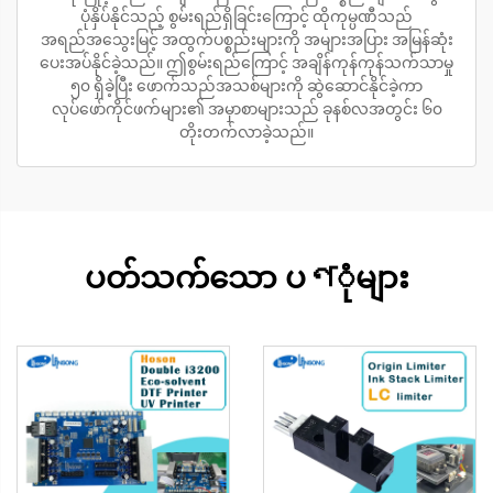
ပုံနှိပ်နိုင်သည့် စွမ်းရည်ရှိခြင်းကြောင့် ထိုကုမ္ပဏီသည်
အရည်အသွေးမြင့် အထွက်ပစ္စည်းများကို အများအပြား အမြန်ဆုံး
ပေးအပ်နိုင်ခဲ့သည်။ ဤစွမ်းရည်ကြောင့် အချိန်ကုန်ကုန်သက်သာမှု
၅၀ ရှိခဲ့ပြီး ဖောက်သည်အသစ်များကို ဆွဲဆောင်နိုင်ခဲ့ကာ
လုပ်ဖော်ကိုင်ဖက်များ၏ အမှာစာများသည် ခုနစ်လအတွင်း ၆၀
တိုးတက်လာခဲ့သည်။
ပတ်သက်သော ပণုံများ