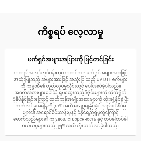
ကိစ္စရပ် လေ့လာမှု
ဖက်ရှင်အများအပြားကို မြင့်တင်ခြင်း
အထည်အလုပ်လုပ်ငန်းတွင် အထင်ကရ ဖက်ရှင်အများအားဖြင့်
အသုံးပြုသည့် အများအားဖြင့် အသုံးပြုသည့် UV DTF စက်များ
ကို ကုမ္ပဏီ၏ ထုတ်လုပ်မှုလိုင်းတွင် ပေါင်းစပ်ခဲ့ပါသည်။
အဝတ်အစားများပေါ်သို့ ရှုပ်ထွေးသည့်ဒီဇိုင်းများကို တိုက်ရိုက်
ပုံနှိပ်နိုင်ခြင်းကြောင့် ထုတ်ကုန်အမျိုးအစားများကို တိုးချဲ့နိုင်ခဲ့ပြီး
ထုတ်လုပ်မှုအချိန်ကို ၃၀% အထိ လျော့ချနိုင်ခဲ့ပါသည်။ ပုံနှိပ်မှု
များ၏ အရောင်စိမ်းလန်းမှုနှင့် ခံနိုင်ရည်ရှိမှုတို့ကြောင့်
ဖောက်သည်များ၏ က удовлетворенность နှင့် ထပ်ခါထပ်ခါ
ဝယ်ယူမှုများသည် ၂၅% အထိ တိုးတက်လာခဲ့ပါသည်။