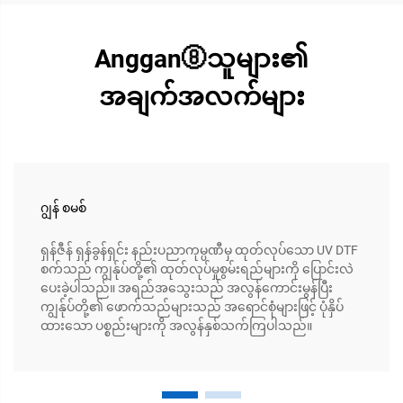
Anggan⑧သူများ၏
အချက်အလက်များ
ဂျွန် စမစ်
ရှန်ဇီန် ရှန်ခွန်ရှင်း နည်းပညာကုမ္ပဏီမှ ထုတ်လုပ်သော UV DTF
စက်သည် ကျွန်ုပ်တို့၏ ထုတ်လုပ်မှုစွမ်းရည်များကို ပြောင်းလဲ
ပေးခဲ့ပါသည်။ အရည်အသွေးသည် အလွန်ကောင်းမွန်ပြီး
ကျွန်ုပ်တို့၏ ဖောက်သည်များသည် အရောင်စုံများဖြင့် ပုံနှိပ်
ထားသော ပစ္စည်းများကို အလွန်နှစ်သက်ကြပါသည်။