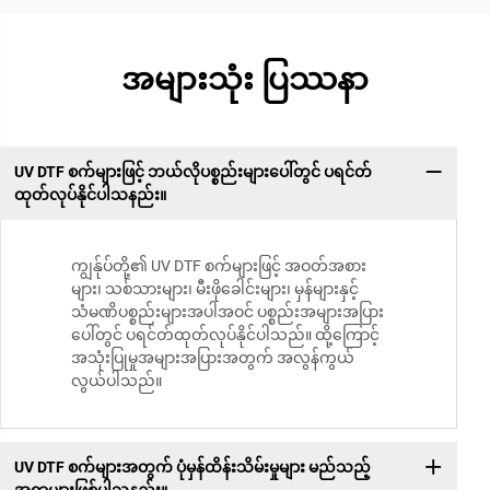
အများသုံး ပြဿနာ
UV DTF စက်များဖြင့် ဘယ်လိုပစ္စည်းများပေါ်တွင် ပရင်တ်
ထုတ်လုပ်နိုင်ပါသနည်း။
ကျွန်ုပ်တို့၏ UV DTF စက်များဖြင့် အဝတ်အစား
များ၊ သစ်သားများ၊ မီးဖိုခေါင်းများ၊ မှန်များနှင့်
သံမဏိပစ္စည်းများအပါအဝင် ပစ္စည်းအများအပြား
ပေါ်တွင် ပရင်တ်ထုတ်လုပ်နိုင်ပါသည်။ ထို့ကြောင့်
အသုံးပြုမှုအများအပြားအတွက် အလွန်ကွယ်
လွယ်ပါသည်။
UV DTF စက်များအတွက် ပုံမှန်ထိန်းသိမ်းမှုများ မည်သည့်
အရာများဖြစ်ပါသနည်း။