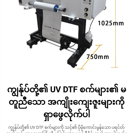
ကျွန်ုပ်တို့၏ UV DTF စက်များ၏ မ
တူညီသော အကျိုးကျေးဇူးများကို
ရှာဖွေလိုက်ပါ
ကျွန်ုပ်တို့၏ UV DTF စက်များကို သင့်၏ ပိုမိုကောင်းမွန်သော ပရင်တ်