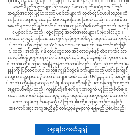
ထုတ်လုပ်မှုအတွေ့အကြုံကို ပြောင်းလဲပေးရန် ဒီဇိုင်းထုတ်ထားပါသည်။
ခေတ်မီနည်းပညာများဖြင့် အရေးပါသော မျက်နှာပုံများပေါ်တွင်
အရည်အသွေးမြင့်မားသော ပရင်တ်များကို ထုတ်လုပ်ပေးပါသည်။ ထို့
အပြင် အရောင်များသည် စိမ်းလန်းပြောင်ပြောင်ပါသည်။ အသေးစိတ်
အချက်များသည် ရှင်းလင်းပါသည်။ ကျွန်ုပ်တို့၏ စက်များသည် အလွန်
မျှော်လင်းပါသည်။ ထို့ကြောင့် အဝတ်အစားများ၊ မီးဖိုခေါင်းများ၊
သစ်သားများနှင့် အခြားသော မျက်နှာပုံများပေါ်တွင် ပရင်တ်ထုတ်လုပ်နိုင်
ပါသည်။ ထို့ကြောင့် အသုံးပုံအများအပြားအတွက် အကောင်းဆုံးဖြစ်
ပါသည်။ အသုံးပြုရန် လွယ်ကူသော အင်တာဖေ့စ်နှင့် ထိရောက်သော
အလုပ်စီစဥ်မှုများသည် ပရင်တ်ထုတ်လုပ်မှုလုပ်ငန်းစဉ်ကို လွယ်ကူစေ
ပါသည်။ ထို့ကြောင့် အချိန်ကုန်သက်သာပါသည်။ ထို့အပြင့် ထုတ်လုပ်မှု
နှုန်းကို မြင့်တင်ပေးပါသည်။ ကျွန်ုပ်တို့၏ စက်များသည် ပတ်ဝန်းကျင်
အတွက် အန္တရာယ်မရှိသော စက်များဖြစ်ပါသည်။ UV မှုန်များကို အသုံးပြု
ပါသည်။ ထိုမှုန်များသည် လုံခြုံပါသည်။ ထို့အပြင့် ပတ်ဝန်းကျင်အတွက်
အန္တရာယ်မရှိပါသည်။ ကျွန်ုပ်တို့၏ စက်များအတွက် ယုံကြည်စိတ်ချရ
သော အရေးပေါ်ဝန်ဆောင်မှုများနှင့် ပရင်တ်ထုတ်လုပ်မှုနှင့် ပတ်သက်
သော ကျွမ်းကျင်မှုများကို ယုံကြည်ပါ။ ထို့ကြောင့် သင့်အနေဖြင့်
အကောင်းဆုံး အကူအညီနှင့် လမ်းညွှန်မှုများကို ရရှိမည်ဖြစ်ပါသည်။
စျေးနှုန်းကောက်ယူရန်