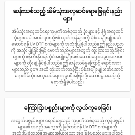
ဆန်းသစ်သည့် အိမ်သုံးအလှဆင်ရေးဖြေရှင်းနည်း
များ
အိမ်သုံးအလှဆင်ရေးကုမ္ပဏီတစ်ခုသည် ခုံးများနှင့် နံရံအလှဆင်
ပုံများအပါအဝင် ၎င်းတို့၏ ထုတ်ကုန်များကို ပုံစံအမျိုးမျိုးဖော်
ဆောင်ရန် UV DTF စက်များကို အသုံးပြုခဲ့ပါသည်။ ဤနည်းပညာ
ကို အသုံးပြုခြင်းဖြင့် ဖောက်သည်များအတွက် ထူးခြားသည့်ဒီဇိုင်း
များကို ဖန်တီးနိုင်ရန် ပုံစံအမျိုးမျိုးဖော်ဆောင်ရေးအခွင့်အလမ်း
များကို တိုးချဲ့နိုင်ခဲ့ပါသည်။ ဤဆန်းသစ်မှုကြောင့် ရောင်းအား
များသည် ၄၀% အထိ တိုးတက်လာခဲ့ပြီး ပုံစံအမျိုးမျိုးဖော်ဆောင်
ရေးအိမ်သုံးအလှဆင်ရေးကုမ္ပဏီအဖြစ် ဦးဆောင်မှုအဆင့်သို့
ရောက်ရှိခဲ့ပါသည်။
ကြော်ငြာပစ္စည်းများကို လွယ်ကူစေခြင်း
အထွက်ပစ္စည်းများ ရောင်းချသည့် ကုမ္ပဏီတစ်ခုသည် ကုန်ပစ္စည်း
များ၏ အရည်အသွေးကို မြင့်တင်ရန် UV DTF စက်များကို
အသုံးပြုခဲ့သည်။ အများအပြားသော အခြေခံပစ္စည်းများပေါ်တွင်