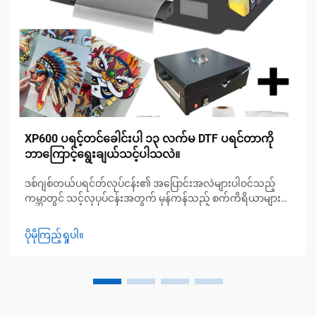
XP600 ပရင့်တင်ခေါင်းပါ ၁၃ လက်မ DTF ပရင်တာကို
ဘာကြောင့်ရွေးချယ်သင့်ပါသလဲ။
ဒစ်ဂျစ်တယ်ပရင်တ်လုပ်ငန်း၏ အပြောင်းအလဲများပါဝင်သည့်
ကမ္ဘာတွင် သင့်လုပုပ်ငန်းအတွက် မှန်ကန်သည့် စက်ကိရိယာများ
ကို ရွေးချယ်ခြင်းသည် သင့်လုပ်ငန်းကို အောင်မောင်းပေးနိုင်ခြင်း
(သို့) ပျက်စီးစေနိုင်ခြင်းဖြစ်ပါသည်။ သင်သည် အသေးစား
ပိုမိုကြည့်ရှုပါ။
စီးပွားရေးလုပုပ်ငန်းရှင်၊ DIY စိတ်ဝင်စားသူ (သို့) ဖြစ်ထွန်းလာ
သည့် အမှတ်တံဆိပ်တစ်ခုဖြစ်စေကာမျှ ဖြစ်ပါသည်။ ရရှိနေသည့်
ပရင်တာအများအပြားထဲတွင် ၁၃...