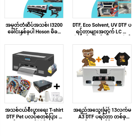
အမှတ်တံဆိပ်အသစ်၊ I3200
DTF, Eco Solvent, UV DTF ပ
ခေါင်းနှစ်ခုပါ Hoson မိခင်
ရင့်တာများအတွက် LC လီ
ဘုတ်၊ Dtf Eco Solvent
မိတ်စွပ်ချိန်ခွင်လျား HR မိုက်
ပုံနှိပ်စက်ကြီးများအတွက် 2-
ခရိုစွပ်ချိန်ခွင်လျား၊ ထိုးထွက်
ခေါင်း I3200 မိခင်ဘုတ် -
ပရင့်တာ လီမိတ်စံနှုန်းခွဲစိတ်
အသစ် ၆ လ
ကိရိယာ၊ အစိတ်အပိုင်း
အစားထိုးပစ္စည်း
အသစ်ငယ်စီးပွားရေး T-shirt
အရည်အသွေးမြင့် 13လက်မ
DTF Pet ပလပ်စတစ်ပြား ပုံ
A3 DTF ပရင်တာ တစ်ခု
တင်းကူးယူရန်ဒီဇိုင်းများ ပ
တည်းသောခေါင်း XP600
ရင်တာစရိတ်အသင့်ရှိသော
အဝတ်ပရင်တင်းစရိတ် DTF