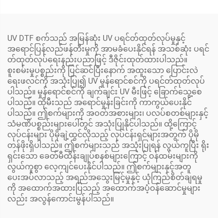
စက် 13-လက်မ A3 DTF ပ
တိုက်ရိုက်ပလပ်စတစ်ပြား
ရင်တာ XP600 မည်သည့်
ပေါ်သို့ ပုံတင်းကူးယူရန်ပရင်
အထည်ပေါ်တွင်မဆို တစ်နှစ်
တာ
အာမခံ
UV DTF စက်သည် အမြန်ဆုံး UV ပရင်တ်ထုတ်လုပ်မှုနှင့်
အရောင်ပြန်လည်ဖန်တီးမှုကို အာမခံပေးနိုင်ရန် အသစ်ဆုံး ပရင်
တ်ထုတ်လုပ်ရေးနည်းပညာဖြင့် ဒီဇိုင်းထုတ်ထားပါသည်။
စူးစမ်းမှုပစ္စည်းကို ပြင်ဆင်ပြီးနောက် အထူးသော ပြောင်းလဲ
ရေးဖလင်ကို အသုံးပြု၍ UV မှုန်ရောင်စင်ကို ပရင်တ်ထုတ်လုပ်
ပါသည်။ မှုန်ရောင်စင်ကို ချက်ချင်း UV မီးဖြင့် ခြောက်သွေ့စေ
ပါသည်။ ထိုမီးသည် အရောင်မှုန်းခြင်းကို ကာကွယ်ပေးနိုင်
ပါသည်။ ဤစက်များကို အဝတ်အစားများ၊ ပလပ်စတစ်များနှင့်
သံမဏိပစ္စည်းများပေါ်တွင် အသုံးပြုနိုင်ပါသည်။ ထို့ကြောင့်
လုပ်ငန်းများ ပိုမိုချဲ့ထွင်လိုသည့် လုပ်ငန်းရှင်များအတွက် ပိုမို
တန်ဖိုးရှိပါသည်။ ဤစက်များသည် အသုံးပြုရန် လွယ်ကူပြီး ရိုး
ရှင်းသော ခေတ်မီထိန်းချုပ်စနစ်များကြောင့် ဝန်ထမ်းများကို
လွယ်ကူစွာ လေ့ကျင်ပေးနိုင်ပါသည်။ ဤစက်များနှင့်အတူ
ပေးအပ်လာသည့် အရည်အသွေးမြင့်မှုနှင့် ယုံကြည်စိတ်ချရမှု
ကို အထောက်အထားပြသည့် အထောက်အပံ့ဝန်ဆောင်မှုများ
လည်း အလွန်ကောင်းမွန်ပါသည်။