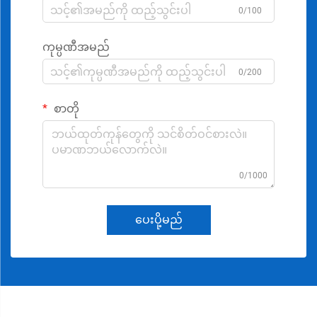
0/100
ကုမ္ပဏီအမည်
0/200
စာတို
0/1000
ပေးပို့မည်