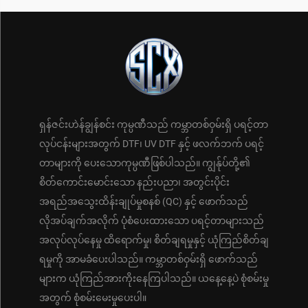
ရှန်ဇင်းဟဲန်ချွန်စင်း ကုမ္ပဏီသည် ကမ္ဘာတစ်ဝှမ်းရှိ ပရင့်တာ
လုပ်ငန်းများအတွက် DTF၊ UV DTF နှင့် ဖလက်ဘက် ပရင့်
တာများကို ပေးသောကုမ္ပဏီဖြစ်ပါသည်။ ကျွန်ုပ်တို့၏
စိတ်ကောင်းမောင်းသော နည်းပညာ၊ အတွင်းပိုင်း
အရည်အသွေးထိန်းချုပ်မှုစနစ် (QC) နှင့် ဖောက်သည်
လိုအပ်ချက်အလိုက် ပုံစံပေးထားသော ပရင့်တာများသည်
အလုပ်လုပ်နေမှု ထိရောက်မှု၊ စိတ်ချရမှုနှင့် ယုံကြည်စိတ်ချ
ရမှုကို အာမခံပေးပါသည်။ ကမ္ဘာတစ်ဝှမ်းရှိ ဖောက်သည်
များက ယုံကြည်အားကိုးနေကြပါသည်။ ယနေ့နေ့ပဲ စုံစမ်းမှု
အတွက် စုံစမ်းမေးမှုပေးပါ။