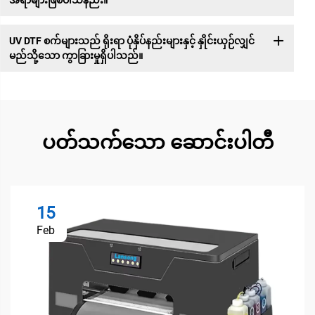
UV DTF စက်များသည် ရိုးရာ ပုံနှိပ်နည်းများနှင့် နှိုင်းယှဉ်လျှင်
မည်သို့သော ကွာခြားမှုရှိပါသည်။
ပတ်သက်သော ဆောင်းပါတီ
15
Feb