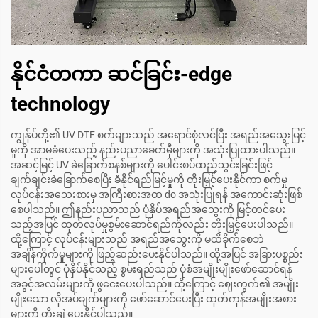
နိုင်ငံတကာ ဆင်ခြင်း-edge
technology
ကျွန်ုပ်တို့၏ UV DTF စက်များသည် အရောင်စုံလင်ပြီး အရည်အသွေးမြင့်
မှုကို အာမခံပေးသည့် နည်းပညာခေတ်မှီများကို အသုံးပြုထားပါသည်။
အဆင့်မြင့် UV ခဲခြောက်စနစ်များကို ပေါင်းစပ်ထည့်သွင်းခြင်းဖြင့်
ချက်ချင်းခဲခြောက်စေပြီး ခံနိုင်ရည်မြင့်မှုကို တိုးမြှင့်ပေးနိုင်ကာ စက်မှု
လုပ်ငန်းအသေးစားမှ အကြီးစားအထ do အသုံးပြုရန် အကောင်းဆုံးဖြစ်
စေပါသည်။ ဤနည်းပညာသည် ပုံနှိပ်အရည်အသွေးကို မြင့်တင်ပေး
သည့်အပြင် ထုတ်လုပ်မှုစွမ်းဆောင်ရည်ကိုလည်း တိုးမြှင့်ပေးပါသည်။
ထို့ကြောင့် လုပ်ငန်းများသည် အရည်အသွေးကို မထိခိုက်စေဘဲ
အချိန်ကိုက်မှုများကို ဖြည့်ဆည်းပေးနိုင်ပါသည်။ ထို့အပြင် အခြားပစ္စည်း
များပေါ်တွင် ပုံနှိပ်နိုင်သည့် စွမ်းရည်သည် ပုံစံအမျိုးမျိုးဖော်ဆောင်ရန်
အခွင့်အလမ်းများကို ဖွငေးပေးပါသည်။ ထို့ကြောင့် ဈေးကွက်၏ အမျိုး
မျိုးသော လိုအပ်ချက်များကို ဖော်ဆောင်ပေးပြီး ထုတ်ကုန်အမျိုးအစား
များကို တိုးချဲ့ပေးနိုင်ပါသည်။