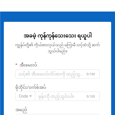
အခမဲ့ ကုန်ကုန်သေးသေး ရယူပါ
ကျွန်ုပ်တို့၏ ကိုယ်စားလှယ်သည် မကြာမီ သင့်ထံသို့ ဆက်
သွယ်ပါမည်။
အီးမေးလ်
0/100
မိုဘိုင်း/ဝက်စ်အပ်
Code
0/100
အမည်