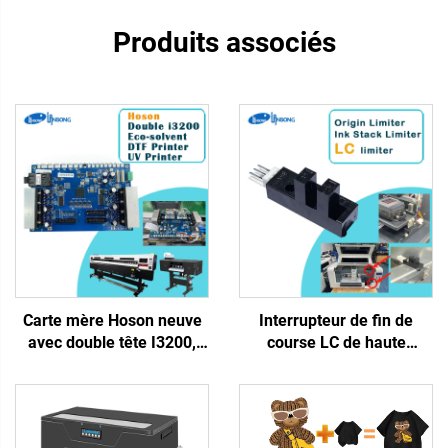
Produits associés
Carte mère Hoson neuve
Interrupteur de fin de
avec double tête I3200,
course LC de haute
carte mère à 2 têtes I3200
qualité, micro-interrupteur
pour imprimantes grand
HR, butée, capteur de
format Dtf éco-solvant -
position pour imprimante
Nouveau, 6 mois de
jet d'encre, pièce détachée