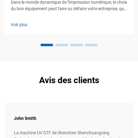
Dans le monde dynamique de l'impression numérique, le choix
du bon équipement peut faire ou défaire votre entreprise, qu’il
s’agisse d’un entrepreneur à petite échelle, d’un passionné de
bricolage ou d’une marque en pleine croissance. Parmi la
Voir plus
vaste gamme d’imprimantes disponibles, la 13...
Avis des clients
John Smith
La machine UV DTF de Shenzhen Shenchuangxing