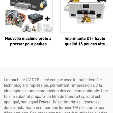
garantie
pour imprimante DTF,
solvant écologique, UV
DTF
Nouvelle machine prête à
Imprimante DTF haute
presser pour petites
qualité 13 pouces tête
entreprises, transferts de
simple XP600, machine
film PET DTF pour t-shirt,
d'impression pour
designs prêts à l'emploi,
vêtements, transfert direct
imprimante DTF 13 pouces
vers film
A3 XP600, pour tout
textile, 1 an de garantie
La machine UV DTF a été conçue avec la toute dernière
technologie d'impression, permettant l'impression UV la
plus rapide et une reproduction des couleurs optimale. Une
fois le substrat préparé, un film de transfert spécial est
appliqué, sur lequel l'encre UV est imprimée. L'encre est
durcie instantanément par une lumière UV résistante aux