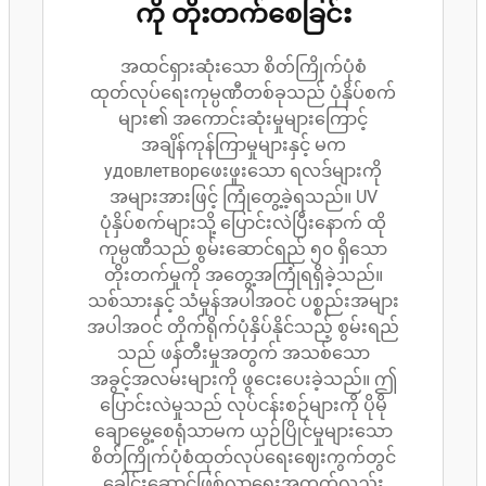
ကို တိုးတက်စေခြင်း
အထင်ရှားဆုံးသော စိတ်ကြိုက်ပုံစံ
ထုတ်လုပ်ရေးကုမ္ပဏီတစ်ခုသည် ပုံနှိပ်စက်
များ၏ အကောင်းဆုံးမှုများကြောင့်
အချိန်ကုန်ကြာမှုများနှင့် မက
удовлетворဖေးဖူးသော ရလဒ်များကို
အများအားဖြင့် ကြုံတွေ့ခဲ့ရသည်။ UV
ပုံနှိပ်စက်များသို့ ပြောင်းလဲပြီးနောက် ထို
ကုမ္ပဏီသည် စွမ်းဆောင်ရည် ၅၀ ရှိသော
တိုးတက်မှုကို အတွေ့အကြုံရရှိခဲ့သည်။
သစ်သားနှင့် သံမှုန်အပါအဝင် ပစ္စည်းအများ
အပါအဝင် တိုက်ရိုက်ပုံနှိပ်နိုင်သည့် စွမ်းရည်
သည် ဖန်တီးမှုအတွက် အသစ်သော
အခွင့်အလမ်းများကို ဖွငေးပေးခဲ့သည်။ ဤ
ပြောင်းလဲမှုသည် လုပ်ငန်းစဉ်များကို ပိုမို
ချောမွေ့စေရုံသာမက ယှဉ်ပြိုင်မှုများသော
စိတ်ကြိုက်ပုံစံထုတ်လုပ်ရေးဈေးကွက်တွင်
ခေါင်းဆောင်ဖြစ်လာရေးအတွက်လည်း