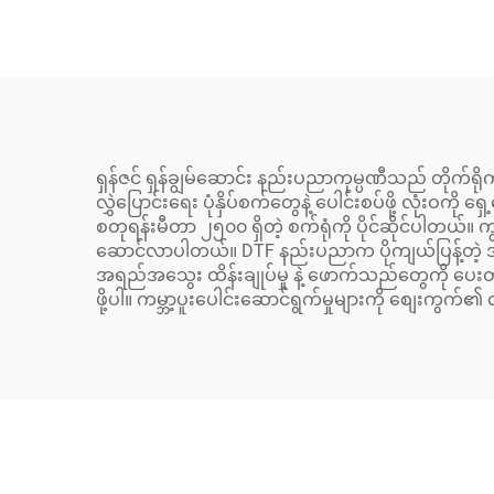
XP600 အလိုအလျောက် T
အသင
ရှပ်၊ ဘောလုံးအိတ်၊ ဖိနပ်၊
လက်
ဂျင်းဘောင်းဘီ၊ ခြေစွပ်
XP6
များ ပရင့်တာ
ပေ
ရှန်ဇင် ရှန်ချွမ်ဆောင်း နည်းပညာကုမ္ပဏီသည် တိုက်ရိုက
လွှဲပြောင်းရေး ပုံနှိပ်စက်တွေနဲ့ ပေါင်းစပ်ဖို့ လုံး
စတုရန်းမီတာ ၂၅၀၀ ရှိတဲ့ စက်ရုံကို ပိုင်ဆိုင်ပါတယ်
ဆောင်လာပါတယ်။ DTF နည်းပညာက ပိုကျယ်ပြန့်တဲ့ အခြေခံ
အရည်အသွေး ထိန်းချုပ်မှု နဲ့ ဖောက်သည်တွေကို ပေးတဲ
ဖို့ပါ။ ကမ္ဘာ့ပူးပေါင်းဆောင်ရွက်မှုများကို စျေးကွက