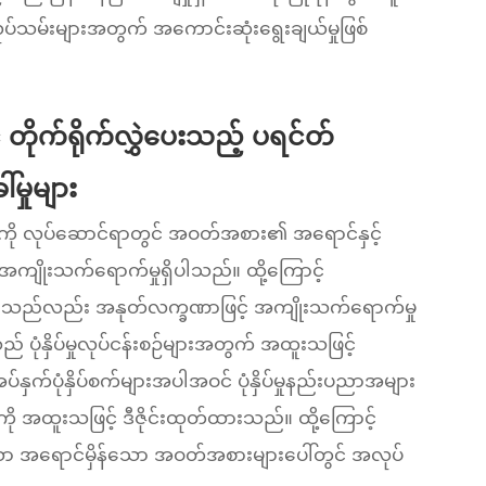
အလုပ်သမ်းများအတွက် အကောင်းဆုံးရွေးချယ်မှုဖြစ်
ိုက်ရိုက်လွှဲပေးသည့် ပရင်တ်
မှုများ
ြင်းကို လုပ်ဆောင်ရာတွင် အဝတ်အစား၏ အရောင်နှင့်
့် အကျိုးသက်ရောက်မှုရှိပါသည်။ ထို့ကြောင့်
ှုများသည်လည်း အနုတ်လက္ခဏာဖြင့် အကျိုးသက်ရောက်မှု
ပုံနှိပ်မှုလုပ်ငန်းစဉ်များအတွက် အထူးသဖြင့်
်နှက်ပုံနှိပ်စက်များအပါအဝင် ပုံနှိပ်မှုနည်းပညာအများ
ကို အထူးသဖြင့် ဒီဇိုင်းထုတ်ထားသည်။ ထို့ကြောင့်
ိုးသော အရောင်မှိန်သော အဝတ်အစားများပေါ်တွင် အလုပ်