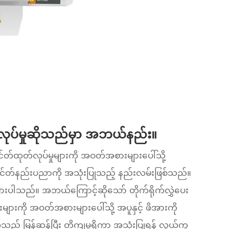
်လုပ်မှုဆိုသည်မှာ အဘယ်နည်း။
်တ်ထုတ်လုပ်မှုများကို အဝတ်အစားများပေါ်သို့
င်တ်နည်းပညာကို အသုံးပြုသည့် နည်းလမ်းဖြစ်သည်။
ဲပြားပါသည်။ အဘယ်ကြောင့်ဆိုသော် တိုက်ရိုက်လွှဲပေး
များကို အဝတ်အစားများပေါ်သို့ အပူနှင့် ဖိအားကို
ည် မြန်ဆန်ပြီး တိကျမှုရှိကာ အသုံးပြုရန် လွယ်ကူ