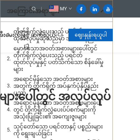
MY
အကြောင်းအရာများ
တိုက်ရိုက်လွှဲပေးသည့် ပရင်တ်
အီးမေးလ်ဖြင့် ဆက်သွယ်
ဈေးနှုန်းရယူပါ
ထုတ်လုပ်မှုဆိုသည်မှာ အဘယ်နည်း။
ပါ
မှောင်သောအဝတ်အစားများပေါ်တွင်
တိုက်ရိုက်လွှဲပေးသည့် ပရင်တ်
ထုတ်လုပ်မှုနှင့် ပတ်သက်သော စိန်ခေါ်မှု
များ
အရောင်မှိန်သော အဝတ်အစားများ
အတွက် တိုက်ရိုက် အပ်နှက်ပုံနှိပ်နည်း
ပညာ
ားပေါ်တွင် အလုပ်လုပ်
အရောင်မှိန်သော အဝတ်အစားများပေါ်
တွင် တိုက်ရိုက်လွှဲပေးပ်ပ်စက်များကို
အသုံးပြုခြင်း၏ အကျေးဇူးများ
သင့်တော်သော ပရင်တာနှင့် ပစ္စည်းများ
ကို ရွေးချယ်ခြင်း