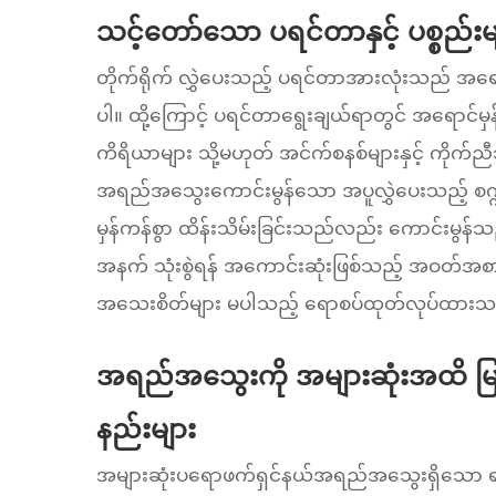
သင့်တော်သော ပရင်တာနှင့် ပစ္စည်းမျ
တိုက်ရိုက် လွှဲပေးသည့် ပရင်တာအားလုံးသည် အရောင်မ
ပါ။ ထို့ကြောင့် ပရင်တာရွေးချယ်ရာတွင် အရောင်
ကိရိယာများ သို့မဟုတ် အင်က်စနစ်များနှင့် ကိုက်
အရည်အသွေးကောင်းမွန်သော အပူလွှဲပေးသည့် စက္ကူများ
မှန်ကန်စွာ ထိန်းသိမ်းခြင်းသည်လည်း ကောင်းမွ
အနက် သုံးစွဲရန် အကောင်းဆုံးဖြစ်သည့် အဝတ်အစား
အသေးစိတ်များ မပါသည့် ရောစပ်ထုတ်လုပ်ထားသ
အရည်အသွေးကို အများဆုံးအထိ မြင
နည်းများ
အများဆုံးပရောဖက်ရှင်နယ်အရည်အသွေးရှိသော ရ