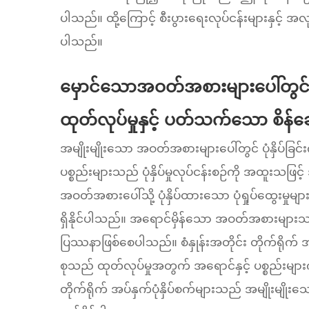
ပါသည်။ ထို့ကြောင့် စီးပွားရေးလုပ်ငန်းများနှင့် 
ပါသည်။
မှောင်သောအဝတ်အစားများပေါ်တွင် တ
ထုတ်လုပ်မှုနှင့် ပတ်သက်သော စိန်ခေါ်
အမျိုးမျိုးသော အဝတ်အစားများပေါ်တွင် ပုံနှိပ်ခ
ပစ္စည်းများသည် ပုံနှိပ်မှုလုပ်ငန်းစဉ်ကို အထူးသဖြင
အဝတ်အစားပေါ်သို့ ပုံနှိပ်ထားသော ပုံရှုပ်ထွေးမ
ရှိနိုင်ပါသည်။ အရောင်မှိန်သော အဝတ်အစားများသည် 
ပြဿနာဖြစ်စေပါသည်။ စံနှုန်းအတိုင်း တိုက်ရိုက် အပ
စုသည် ထုတ်လုပ်မှုအတွက် အရောင်နှင့် ပစ္စည်းများ
တိုက်ရိုက် အပ်နှက်ပုံနှိပ်စက်များသည် အမျိုးမျ