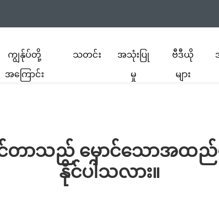
ကျွန်ုပ်တို့
သတင်း
အသုံးပြု
ဗီဒီယို
အကြောင်း
မှု
များ
ရင်တာသည် မှောင်သောအထည်မျ
နိုင်ပါသလား။