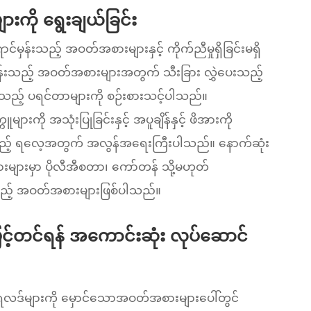
ားကို ရွေးချယ်ခြင်း
ှန်းသည့် အဝတ်အစားများနှင့် ကိုက်ညီမှုရှိခြင်းမရှိ
မှန်းသည့် အဝတ်အစားများအတွက် သီးခြား လွှဲပေးသည့်
ညီသည့် ပရင်တာများကို စဉ်းစားသင့်ပါသည်။
ကို အသုံးပြုခြင်းနှင့် အပူချိန်နှင့် ဖိအားကို
န်သည့် ရလေ့အတွက် အလွန်အရေးကြီးပါသည်။ နောက်ဆုံး
များမှာ ပိုလီအီစတာ၊ ကော်တန် သို့မဟုတ်
ည့် အဝတ်အစားများဖြစ်ပါသည်။
့်တင်ရန် အကောင်းဆုံး လုပ်ဆောင်
လဒ်များကို မှောင်သောအဝတ်အစားများပေါ်တွင်