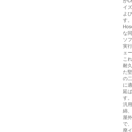
がC
イズ
よ
す
Ho
な同
ソ
実
ェ
こ
耐久
た堅
の二
に適
延
す
汎用
綿
屋
で、
廃