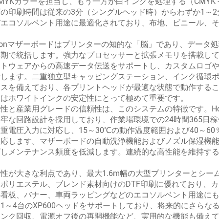
MYKカラーを担当し、もう一方が白インクを処理する（CMYK 
の印刷時間は従来の3分（シングルヘッド時）からわずか1～2
びエコソルベント用途に最適化されており、布地、ビニール、
。
sonマザーボードはプリンターの知的な「脳」であり、データ
期で統括します。強力なプロセッサーと拡張メモリを搭載しており、Era
フトウェアからの高速データ伝送をサポートし、カスタムロゴ
行します。二重独立型キャッピングステーション、インク循環
ースを備えており、各プリントヘッドが最適な状態で動作する
れはホワイトインクの安定性にとって極めて重要です。
性と産業用グレードの信頼性は、このシステムの特徴です。Ho
牢な回路設計を採用しており、作業場環境での24時間365日稼働
重電圧入力に対応し、15～30℃の動作温度範囲および40～
応します。マザーボードの自動洗浄機能およびノズル保湿機能と
ばしメンテナンス頻度を低減します。連続的な高性能を維持する
。
性が大きな利点であり、最大1.6m幅の大型プリンターとシ
、ポリエステル、ブレンド素材向けのDTF印刷に優れており、
外看板、バナー、車両ラッピングなどのエコソルベント用途に
1～4台のXP600ヘッドをサポートしており、将来的にさら
インク回収、電源オフ後の再開機能など、実用的な機能も備え