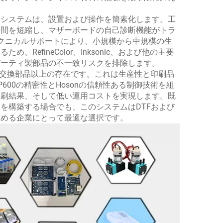
イシステムは、設置および操作を簡素化します。工
時間を短縮し、マザーボードの自己診断機能がトラ
クニカルサポートにより、小規模から中規模の生
efineColor、Inksonic、および他の主要
パーティ製部品の不一致リスクを排除します。
なる交換部品以上の存在です。これは生産性と印刷品
00の精密性とHosonの信頼性ある制御技術を組
印刷結果、そして低い運用コストを実現します。既
を構築する場合でも、このシステムはDTFおよび
求める企業にとって最適な選択です。