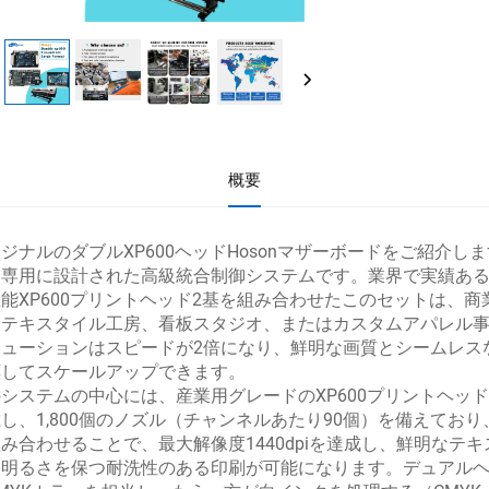
概要
ジナルのダブルXP600ヘッドHosonマザーボードをご紹介し
専用に設計された高級統合制御システムです。業界で実績ある安
能XP600プリントヘッド2基を組み合わせたこのセットは、
。テキスタイル工房、看板スタジオ、またはカスタムアパレル
リューションはスピードが2倍になり、鮮明な画質とシームレス
応してスケールアップできます。
システムの中心には、産業用グレードのXP600プリントヘッ
し、1,800個のノズル（チャンネルあたり90個）を備えてお
み合わせることで、最大解像度1440dpiを達成し、鮮明な
も明るさを保つ耐洗性のある印刷が可能になります。デュアル