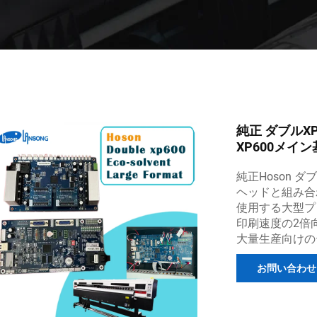
純正 ダブルXP
XP600メイ
純正Hoson 
ヘッドと組み合
使用する大型プ
印刷速度の2倍
大量生産向けの
お問い合わせ