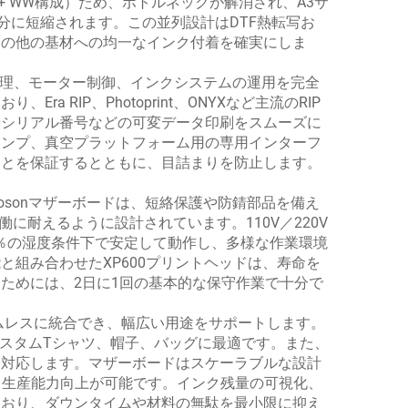
+ WW構成）ため、ボトルネックが解消され、A3サ
分に短縮されます。この並列設計はDTF熱転写お
その他の基材への均一なインク付着を確実にしま
処理、モーター制御、インクシステムの運用を完全
 RIP、Photoprint、ONYXなど主流のRIP
やシリアル番号などの可変データ印刷をスムーズに
ポンプ、真空プラットフォーム用の専用インターフ
ことを保証するとともに、目詰まりを防止します。
sonマザーボードは、短絡保護や防錆部品を備え
に耐えるように設計されています。110V／220V
60％の湿度条件下で安定して動作し、多様な作業環境
組み合わせたXP600プリントヘッドは、寿命を
ためには、2日に1回の基本的な保守作業で十分で
ームレスに統合でき、幅広い用途をサポートします。
カスタムTシャツ、帽子、バッグに最適です。また、
も対応します。マザーボードはスケーラブルな設計
なる生産能力向上が可能です。インク残量の可視化、
ており、ダウンタイムや材料の無駄を最小限に抑え