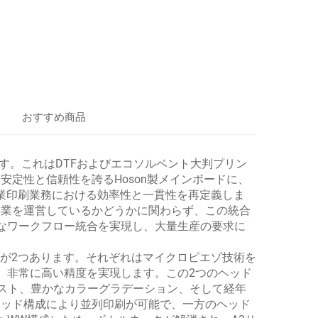
おすすめ商品
ます。これはDTFおよびエコソルベント大判プリン
定性と信頼性を誇るHoson製メインボードに、
商業印刷業務における効率性と一貫性を再定義しま
事業を運営しているかどうかに関わらず、この統合
なワークフロー統合を実現し、大量生産の要求に
ドが2つあります。それぞれはマイクロピエゾ技術を
り、非常に高い精度を実現します。この2つのヘッド
テキスト、豊かなカラーグラデーション、そして経年
ヘッド構成により並列印刷が可能で、一方のヘッド