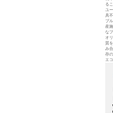
る
ユ
具
ブ
産施
な
オリ
質を
み
存
エ