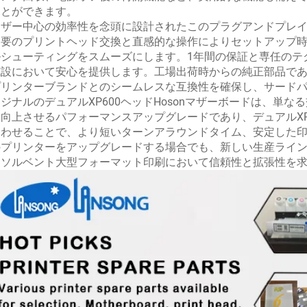
ことができます。
ーザー中心の効率性を念頭に設計されたこのプラグアンドプレ
不要のプリントヘッド交換と直感的な操作によりセットアップ
ルシューティングをスムーズにします。1年間の保証と専任のテ
設において安心を提供します。工場出荷時からの純正部品であるため、R
プリンターブランドとのシームレスな互換性を確保し、サード
ジナルのデュアルXP600ヘッドHosonマザーボードは、単
向上させるパフォーマンスアップグレードであり、デュアルXP6
合わせることで、より短いターンアラウンドタイム、安定した
のプリンターをアップグレードする場合でも、新しい生産ライン
コソルベント大型フォーマット印刷において信頼性と拡張性を