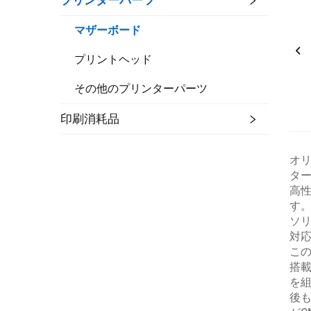
プリンターパーツ
マザーボード
プリントヘッド
その他のプリンターパーツ
印刷消耗品
オリ
ター
高性
す
ソ
対
この
搭載
を組
後