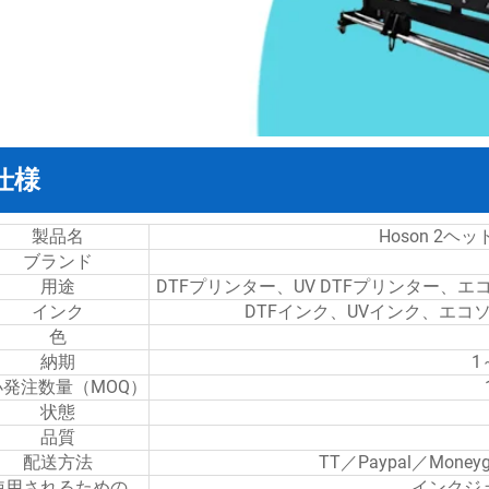
仕様
製品名
Hoson 2ヘ
ブランド
用途
DTFプリンター、UV DTFプリンター
インク
DTFインク、UVインク、エ
色
納期
1
小発注数量（MOQ）
状態
品質
配送方法
TT／Paypal／Mo
使用されるための
インクジ