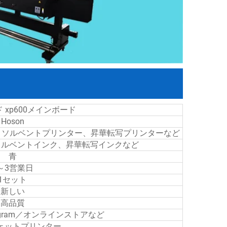
ッド xp600メインボード
Hoson
、エコソルベントプリンター、昇華転写プリンターなど
コソルベントインク、昇華転写インクなど
青
～3営業日
1セット
新しい
高品質
neygram／オンラインストアなど
ェットプリンター