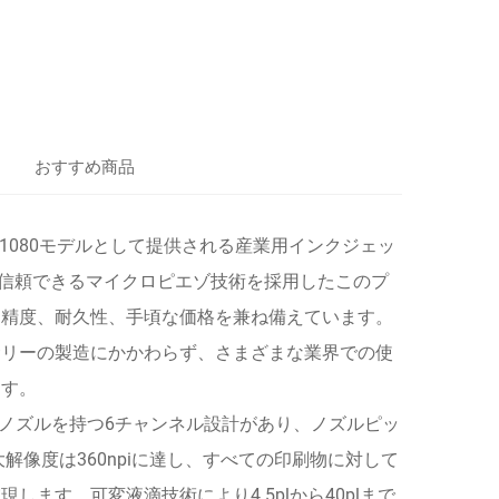
おすすめ商品
びF1080モデルとして提供される産業用インクジェッ
の信頼できるマイクロピエゾ技術を採用したこのプ
る精度、耐久性、手頃な価格を兼ね備えています。
サリーの製造にかかわらず、さまざまな業界での使
ます。
能ノズルを持つ6チャンネル設計があり、ノズルピッ
解像度は360npiに達し、すべての印刷物に対して
ます。可変液滴技術により4.5plから40plまで