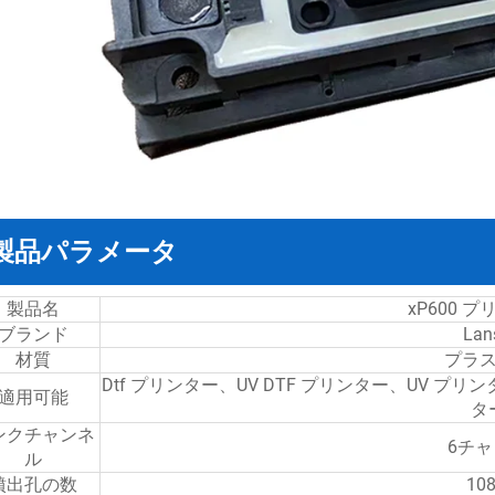
製品パラメータ
製品名
xP600 
ブランド
Lan
材質
プラ
Dtf プリンター、UV DTF プリンター、UV
適用可能
タ
ンクチャンネ
6チ
ル
噴出孔の数
10