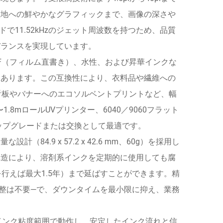
生地への鮮やかなグラフィックまで、画像の深さや
で11.52kHzのジェット周波数を持つため、品質
バランスを実現しています。
F（フィルム直書き）、水性、および昇華インクな
にあります。この互換性により、衣料品や繊維への
看板やバナーへのエコソルベントプリントなど、幅
8mロールUVプリンター、6040／9060フラット
ップグレードまたは交換として最適です。
.9 x 57.2 x 42.6 mm、60g）を採用し
構造により、溶剤系インクを定期的に使用しても腐
行えば最大1.5年）まで延ばすことができます。精
整は不要—で、ダウンタイムを最小限に抑え、業務
のインク粘度範囲で動作し、安定したインク流れと信