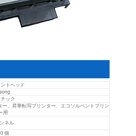
プリントヘッド
song
スチック
 プリンター、昇華転写プリンター、エコソルベントプリン
ー用
ャンネル
80 個