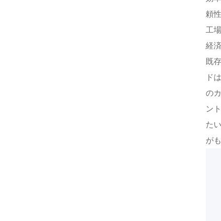
頼
工
経
既存
ド
の
ン
た
が