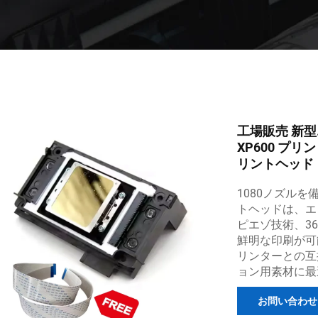
工場販売 新型
XP600 プリ
リントヘッド
1080ノズルを
トヘッドは、エ
ピエゾ技術、36
鮮明な印刷が可
リンターとの互
ョン用素材に最
お問い合わせ