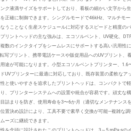
インク液滴サイズをサポートしており、看板の細かい文字から
を正確に制御できます。シングルモードで46kHz、マルチモード
損なうことなく生産スケジュールに対応するスピードと精度の
プリントヘッドの主な強みは、エコソルベント、UV硬化、DT
、複数のインクタイプをシームレスにサポートする高い汎用性
F転写プリント、携帯電話ケースや販促用品へのUVプリント、
用途が可能になります。小型エコソルベントプリンター、1.6〜1.
ッドUVプリンターに最適に対応しており、既存装置の柔軟なア
性と使いやすさを追求したプリントヘッドは、コンパクトで軽量な設計（84
おり、プリンターシステムへの設置や統合が容易です。頑丈な
目詰まりを防ぎ、使用寿命を3〜6か月（適切なメンテナンスを
な位置決め設計により、工具不要で素早く交換が可能—複雑な調
スムーズに継続できます。
性を念頭に設計されたこのプリントヘッドは、3～5 mPa·s