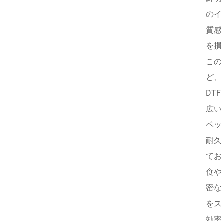
の
質感
を
この
ど
DT
広い
ベ
耐久
て
食や
密
を
効率