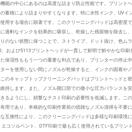
の機能の中心にあるのは高度な詰まり防止性能です。プリント
リの蓄積により詰まりやすくなります。特に水性インク、UVイ
で使用する場合に顕著です。このクリーニングパッドは高密度
中に過剰なインクを効果的に吸収し、乾燥した残留物を除去し
りのない状態に保つことで、ストライプ、ドット抜け、色ムラな
20、および5113プリントヘッドが一貫して鮮明で鮮やかな印
れた保湿性ももう一つの重要な利点であり、プリンターの停止
ンターを使用しない間にノズルが乾燥すると、インクの固着や
。このキャップトップクリーニングパッドはプリントヘッドと
を維持します。また、ノズル開口部での微小な圧力バランスを
できるようにし、頻繁なテスト印刷の必要性を低減します。こ
に有用であり、本格的な印刷作業前の煩雑なノズル清掃を不要
範な互換性により、このクリーニングパッドは多様な印刷環境
、エコソルベント、DTF印刷で最も広く使用されているプリントヘッ