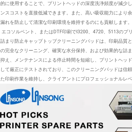
期的に使用することで、プリントヘッドの深度洗浄頻度が減少
ナンスコストを直接低減できます。また、高い吸収能力により
ク漏れを防止して清潔な印刷環境を維持するのにも貢献します
、エコソルベント、またはDTF印刷でI3200、4720、511
い詰まり防止キャップトップクリーニングパッドは、印刷品質
ルの完全なクリーニング、確実な水分保持、および効果的な詰
に抑え、メンテナンスによる停止時間を短縮し、プリントヘッ
拠して厳正にテストされており、このクリーニングパッドは信
した印刷作業を維持し、クライアントにプロフェッショナルレ