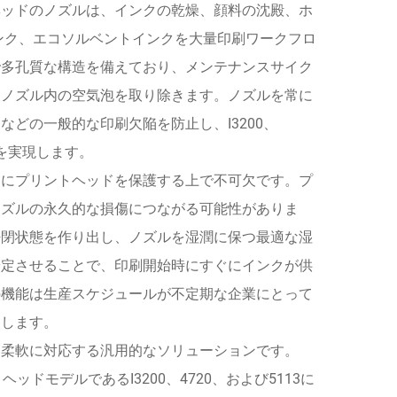
ヘッドのノズルは、インクの乾燥、顔料の沈殿、ホ
ンク、エコソルベントインクを大量印刷ワークフロ
で多孔質な構造を備えており、メンテナンスサイク
、ノズル内の空気泡を取り除きます。ノズルを常に
どの一般的な印刷欠陥を防止し、I3200、
刷を実現します。
中にプリントヘッドを保護する上で不可欠です。プ
ノズルの永久的な損傷につながる可能性がありま
密閉状態を作り出し、ノズルを湿潤に保つ最適な湿
安定させることで、印刷開始時にすぐにインクが供
の機能は生産スケジュールが不定期な企業にとって
にします。
に柔軟に対応する汎用的なソリューションです。
ドモデルであるI3200、4720、および5113に