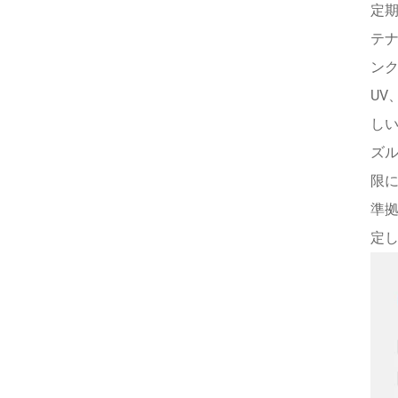
定
テ
ン
UV
し
ズ
限
準
定