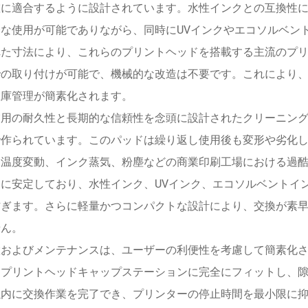
確に適合するように設計されています。水性インクとの互換性
全な使用が可能でありながら、同時にUVインクやエコソルベン
れた寸法により、これらのプリントヘッドを搭載する主流のプ
での取り付けが可能で、機械的な改造は不要です。これにより
在庫管理が簡素化されます。
業用の耐久性と長期的な信頼性を念頭に設計されたクリーニン
で作られています。このパッドは繰り返し使用後も変形や劣化
。温度変動、インク蒸気、粉塵などの商業印刷工場における過
的に安定しており、水性インク、UVインク、エコソルベントイ
防ぎます。さらに軽量かつコンパクトな設計により、交換が素
せん。
置およびメンテナンスは、ユーザーの利便性を考慮して簡素化
、プリントヘッドキャップステーションに完全にフィットし、
以内に交換作業を完了でき、プリンターの停止時間を最小限に