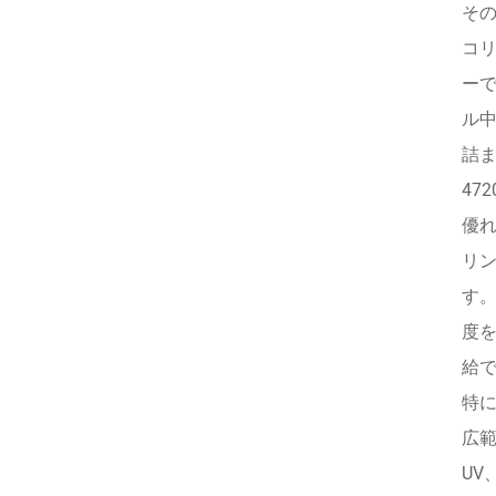
そ
コ
ー
ル
詰ま
47
優
リ
す
度
給
特
広
UV