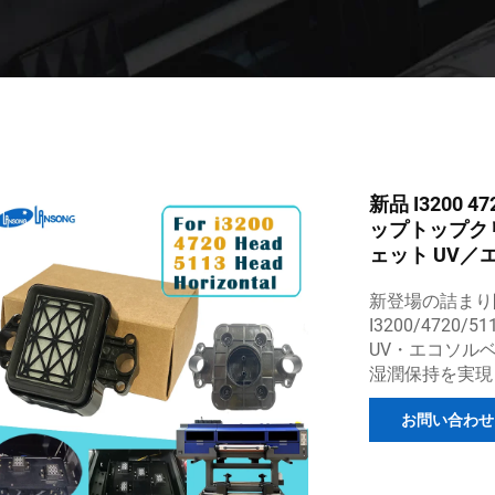
新品 I3200
ップトップク
ェット UV／
新登場の詰まり
I3200/472
UV・エコソル
湿潤保持を実現
お問い合わせ