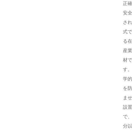
正
安
さ
式
る
産
材
す
学
を
ま
設
で
分