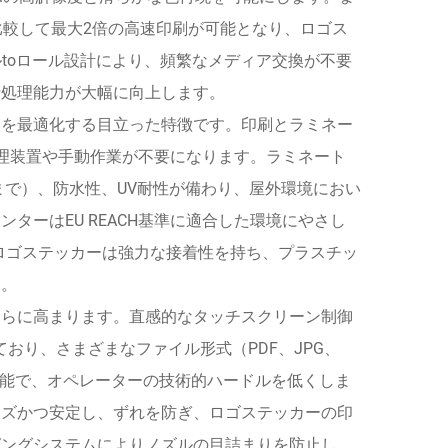
比較して最大2倍の高速印刷が可能となり、ロゴス
ルtoロール設計により、頻繁なメディア交換が不要
括処理能力が大幅に向上します。
スを最適化する目立った特徴です。印刷とラミネー
理装置や手動作業が不要になります。ラミネート
まで）、防水性、UV耐性が備わり、屋外環境におい
ターはEU REACH基準に適合した環境にやさし
たロゴステッカーは強力な接着性を持ち、プラスチッ
す。
さらに高まります。直感的なタッチスクリーン制御
しており、さまざまなファイル形式（PDF、JPG、
可能で、オペレーターの技術的ハードルを低くしま
ーズかつ安定し、ずれを防ぎ、ロゴステッカーの印
ピングシステムによりノズルの目詰まりを防止し、