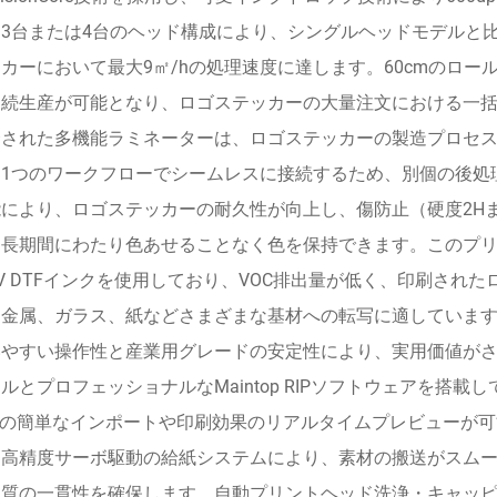
、3台または4台のヘッド構成により、シングルヘッドモデルと
カーにおいて最大9㎡/hの処理速度に達します。60cmのロー
連続生産が可能となり、ロゴステッカーの大量注文における一
合された多機能ラミネーターは、ロゴステッカーの製造プロセ
を1つのワークフローでシームレスに接続するため、別個の後処
能により、ロゴステッカーの耐久性が向上し、傷防止（硬度2H
長期間にわたり色あせることなく色を保持できます。このプリン
V DTFインクを使用しており、VOC排出量が低く、印刷され
、金属、ガラス、紙などさまざまな基材への転写に適していま
いやすい操作性と産業用グレードの安定性により、実用価値が
ルとプロフェッショナルなMaintop RIPソフトウェアを搭載
I）の簡単なインポートや印刷効果のリアルタイムプレビューが
。高精度サーボ駆動の給紙システムにより、素材の搬送がスム
品質の一貫性を確保します。自動プリントヘッド洗浄・キャッ