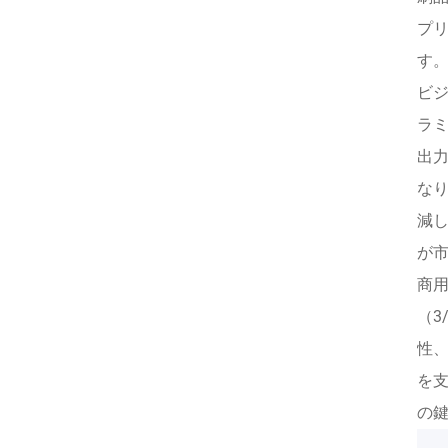
プリ
す
ビ
ラ
出
な
減
が
商用
（3
性
を
の