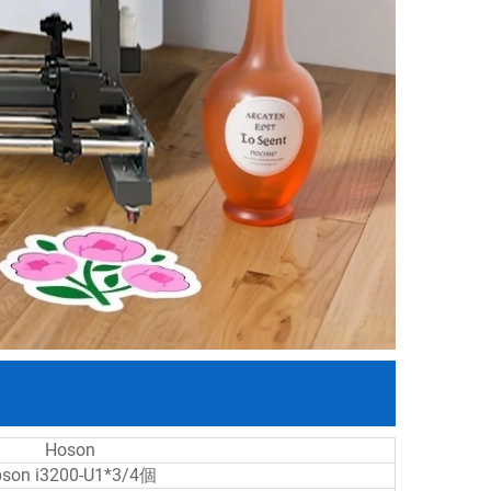
Hoson
pson i3200-U1*3/4個