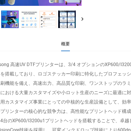
概要
nsong 高速UV DTFプリンターは、3/4 オプションのXP600
を搭載しており、ロゴステッカー印刷に特化したプロフェッショ
印刷機能を備え、高速出力、高品質な印刷、ワンストップのラ
界における大量カスタマイズや小ロット生産のニーズに最適に
商用カスタマイズ事業にとっての中核的な生産設備として、効
のプリンターの核心的な競争力は、高性能なプリントヘッド構成
4台のXP600/I3200u1プリントヘッドを搭載することで、卓
ecisionCore技術を採用し、可変インクドロップ技術により6