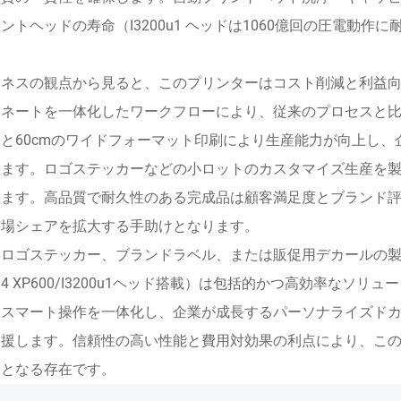
ントヘッドの寿命（I3200u1 ヘッドは1060億回の圧電動
。
ジネスの観点から見ると、このプリンターはコスト削減と利益
ミネートを一体化したワークフローにより、従来のプロセスと比
力と60cmのワイドフォーマット印刷により生産能力が向上し
ります。ロゴステッカーなどの小ロットのカスタマイズ生産を
します。高品質で耐久性のある完成品は顧客満足度とブランド
市場シェアを拡大する手助けとなります。
ロゴステッカー、ブランドラベル、または販促用デカールの製造にお
/4 XP600/I3200u1ヘッド搭載）は包括的かつ高効率な
、スマート操作を一体化し、企業が成長するパーソナライズド
支援します。信頼性の高い性能と費用対効果の利点により、こ
鍵となる存在です。