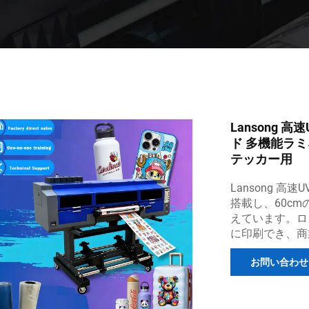
Lansong 高速
ド 多機能ラミ
テッカー用
Lansong 高速
搭載し、60c
えています。ロ
に印刷でき、商
お問い合わせ