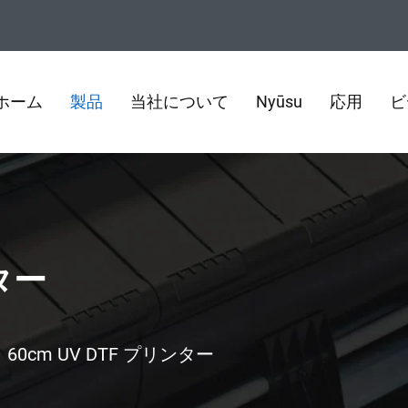
ホーム
製品
当社について
Nyūsu
応用
ビ
ター
>
60cm UV DTF プリンター