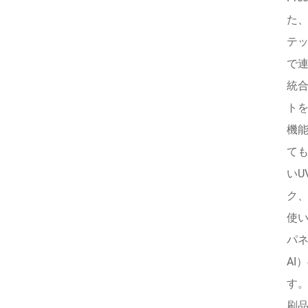
た
テッ
で
統
ト
機
ても
いU
ク
使
パネ
A
す
刷