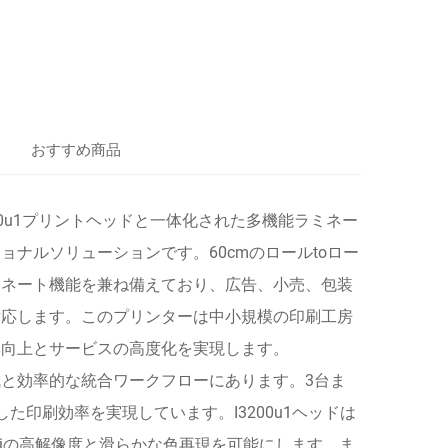
おすすめ商品
/I3200u1プリントヘッドと一体化された多機能ラミネー
ナルソリューションです。60cmのロールtoロー
ミネート機能を兼ね備えており、広告、小売、包装
対応します。このプリンターは中小規模の印刷工房
率向上とサービスの高度化を実現します。
と効率的な統合ワークフローにあります。3台ま
越した印刷効率を実現しています。I3200u1ヘッドは
00dpiの高解像度と滑らかな色再現を可能にします。ま