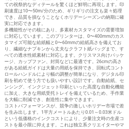
ての祝祭的なディテールを驚くほど鮮明に再現します。印
刷速度は10〜50m/分のため、ギリギリの注文も楽々処理
でき、品質を損なうことなくホリデーシーズンの納期に確
実に対応できます。
多機能性がその核にあり、多素材カスタマイズの需要増加
に対応しています。このプリンターは、0〜400mmのカス
タマイズ可能な給紙幅と0〜60mmの給紙高さを備えてお
り、繊細なナプキンから丈夫なクラフト紙バッグまで、す
べての透水性紙素材に対応します。クリスマス向けパッケ
ージ、カップファン、封筒などに最適です。26cmの高さ
がある給紙ガイドは大量の用紙を保持でき、回転式コント
ロールハンドルにより幅の調整が簡単になり、デジタル印
刷を初めて使う方でも扱いやすい設計です。自動給紙、セ
ンシング、インクジェット印刷といった高度な自動化機能
に加え、大きな用紙受托トレイを備えているため、手作業
を大幅に削減でき、創造性に集中できます。
コストパフォーマンスが、競争の激しいホリデー市場で差
を生み出します。1平方メートルあたり0.01～0.03米ドル
という低価格のインクコストにより、少量注文時の生産コ
ストを最小限に抑えます。これは独立系クリエイターやマ