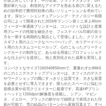
が急上昇しています。中小企業、クラフトスタジオ、DIY
愛好家たちは、創造的なアイデアを形ある喜びに変えるた
めの効率的で費用対効果の高いソリューションを求めてい
ます。深セン・シェンチュアンシング・テクノロジー有限
公司によって開発された2026年ランソン新ミニ卓上40cm
フィーダー単通路プリンターは、コンパクトな設計と産業
用グレードの性能を融合させ、フェスティバル印刷の在り
方を一新する画期的な製品として登場しました。クリスマ
スギフト用のユニークなペーパーバッグ、ホリデーイベン
ト用のカスタムコーヒーカップ、心のこもったグリーティ
ングカードの制作など、あらゆる用途にプロフェッショナ
ルな仕上がりを提供し、他と差別化された成果を実現しま
す。
コンパクトなサイズ1260540850mmで、重量わずか88KG
のこのミニデスクトッププリンターは、オフィスのデスク
やワークショップの隅にすっきりと設置でき、大きな装置
を必要とせずに導入できます。限られたスペースに悩む小
規模企業や在宅クリエイターに最適です。高速HPプリン
トヘッドと1200dpiの解像度を搭載し、シアン、マゼン
タ、イエロー、ブラックの鮮やかで細部まで表現された印
刷が可能で、雪の結晶のパターンから家族写真まで、すべ