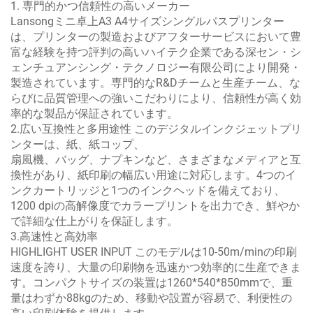
1. 専門的かつ信頼性の高いメーカー
Lansongミニ卓上A3 A4サイズシングルパスプリンター
は、プリンターの製造およびアフターサービスにおいて豊
富な経験を持つ評判の高いハイテク企業である深セン・シ
ェンチュアンシング・テクノロジー有限公司により開発・
製造されています。専門的なR&Dチームと生産チーム、な
らびに品質管理への強いこだわりにより、信頼性が高く効
率的な製品が保証されています。
2.広い互換性と多用途性 このデジタルインクジェットプリ
ンターは、紙、紙コップ、
扇風機、バッグ、ナプキンなど、さまざまなメディアと互
換性があり、紙印刷の幅広い用途に対応します。4つのイ
ンクカートリッジと1つのインクヘッドを備えており、
1200 dpiの高解像度でカラープリントを出力でき、鮮やか
で詳細な仕上がりを保証します。
3.高速性と高効率
HIGHLIGHT USER INPUT このモデルは10-50m/minの印刷
速度を誇り、大量の印刷物を迅速かつ効率的に生産できま
す。コンパクトサイズの装置は1260*540*850mmで、重
量はわずか88kgのため、移動や設置が容易で、利便性の