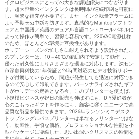
イクロビジネスにとっての大きな課題解決につながりま
す。超大容量のインクタンクは長時間の連続印刷を可能に
し、頻繁な補充が不要です。また、インク残量アラームに
より予期せぬ中断を防ぎます。直感的なMaintopソフトウ
ェアと中国語／英語のデュアル言語コントロールパネルに
よって操作が簡単で、習得も容易です。220VAC電源仕様
のため、ほとんどの環境に互換性があります。
ホリデーシーズンの忙しさに耐えられるよう設計されたこ
のプリンターは、10～40℃の範囲内で安定して動作し、
優れた耐久性によりさまざまな環境に対応します。深セン
市深創興科技の1年保証と24時間対応のビデオ技術サポー
トが付属しているため、問題が発生しても迅速に対応でき
るので安心して印刷できます。パーソナライズされたギフ
トがホリデーの定番となる今、このプリンターを使えば、
小規模ビジネスが祝日の販売を伸ばすにも、DIY愛好者が
心のこもったギフトを作るにも、顧客に響くユニークで高
品質な製品を提供できます。2026年ランソンミニデスク
トップシングルパスプリンターは単なるプリンターではな
く、効率性、手頃な価格、プロフェッショナルな性能を小
型パッケージに凝縮した、思い出深いクリスマスの瞬間を
共に創り出すパートナーです。