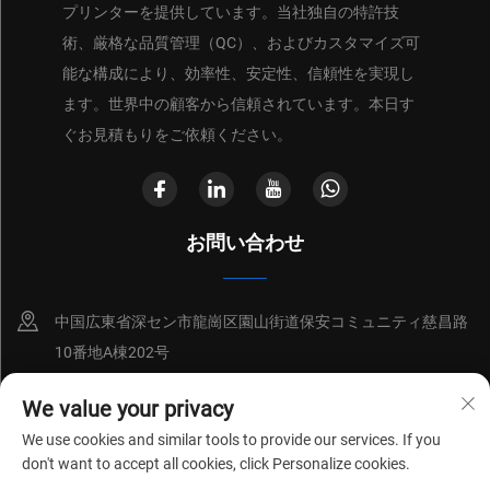
プリンターを提供しています。当社独自の特許技
術、厳格な品質管理（QC）、およびカスタマイズ可
能な構成により、効率性、安定性、信頼性を実現し
ます。世界中の顧客から信頼されています。本日す
ぐお見積もりをご依頼ください。
お問い合わせ
中国広東省深セン市龍崗区園山街道保安コミュニティ慈昌路
10番地A棟202号
+86-18214652676
We value your privacy
We use cookies and similar tools to provide our services. If you
[email protected]
don't want to accept all cookies, click Personalize cookies.