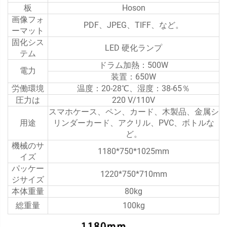
板
Hoson
画像フォ
PDF、JPEG、TIFF、など。
ーマット
固化シス
LED 硬化ランプ
テム
ドラム加熱：500W
電力
装置：650W
労働環境
温度：20-28℃、湿度：38-65％
圧力は
220 V/110V
スマホケース、ペン、カード、木製品、金属シ
用途
リンダーカード、アクリル、PVC、ボトルな
ど。
機械のサ
1180*750*1025mm
イズ
パッケー
1220*750*710mm
ジサイズ
本体重量
80kg
総重量
100kg