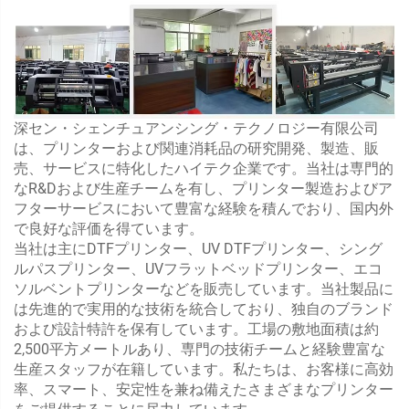
深セン・シェンチュアンシング・テクノロジー有限公司
は、プリンターおよび関連消耗品の研究開発、製造、販
売、サービスに特化したハイテク企業です。当社は専門的
なR&Dおよび生産チームを有し、プリンター製造およびア
フターサービスにおいて豊富な経験を積んでおり、国内外
で良好な評価を得ています。
当社は主にDTFプリンター、UV DTFプリンター、シング
ルパスプリンター、UVフラットベッドプリンター、エコ
ソルベントプリンターなどを販売しています。当社製品に
は先進的で実用的な技術を統合しており、独自のブランド
および設計特許を保有しています。工場の敷地面積は約
2,500平方メートルあり、専門の技術チームと経験豊富な
生産スタッフが在籍しています。私たちは、お客様に高効
率、スマート、安定性を兼ね備えたさまざまなプリンター