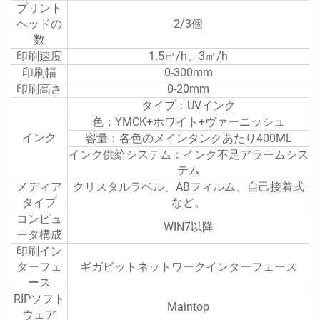
プリント
ヘッドの
2/3個
数
印刷速度
1.5㎡/h、3㎡/h
印刷幅
0-300mm
印刷高さ
0-20mm
タイプ：UVインク
色：YMCK+ホワイト+ヴァーニッシュ
インク
容量：各色のメインタンクあたり400ML
インク供給システム：インク不足アラームシス
テム
メディア
クリスタルラベル、ABフィルム、自己接着式
タイプ
など。
コンピュ
WIN7以降
ータ構成
印刷イン
ターフェ
ギガビットネットワークインターフェース
ース
RIPソフト
Maintop
ウェア