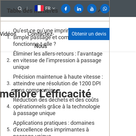
FR
Table des matières
Qu’est-ce qu’une imprimante à
Vidéos
Contactez-
Obtenir un devis
simple passage et comment
fonctionne-t-elle ?
Nous
Éliminer les allers-retours : l’avantage
en vitesse de l’impression à passage
unique
Précision maintenue à haute vitesse :
atteindre une résolution de 1200 DPI
sans compromis
liore L’efficacité
Réduction des déchets et des coûts
opérationnels grâce à la technologie
à passage unique
Applications pratiques : domaines
d’excellence des imprimantes à