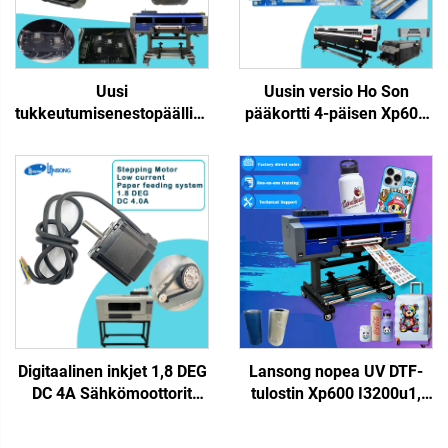
Uusi
Uusin versio Ho Son
tukkeutumisenestopäällinen
pääkortti 4-päisen Xp600
puhdistuspäädyn i3200
emolevy Lansong-
4720 5113 tulostuspäälle
merkkisiin suurmuotoisiin
vesipohjaiselle
mustesuihkutulostimiin
yhteensopivalle inkjet-,
ekologiseen liuottimeen ja
UV/eco-liuotintulostimelle
UV-musteeseen
Digitaalinen inkjet 1,8 DEG
Lansong nopea UV DTF-
DC 4A Sähkömoottorit
tulostin Xp600 I3200u1,
Askellinen servomoottorin
3/4 pää, monitoiminen
ohjain DTF-askellinen
laminointilaite, rullilta