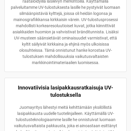
räätälöidyillä lasilevyn merkintöillä. Käyttämällä
palveluitamme UV-tulostuksesta lasille he pystyivät luomaan
silmäänpistäviä kylttejä, joissa oli heidän logonsa ja
mainosgrafiikkansa kirkkaisin värein. UV-tulostusprosessi
mahdollisti korkearesoluutioiset kuvat, jotka kiinnittivät
asiakkaiden huomion ja vahvistivat bränditunnista. Lisäksi
UV-musteen säänsietävät ominaisuudet varmistivat, että
kyltit säilyivät kirkkaina ja ehjinä myös ulkoisissa
olosuhteissa. Tämä onnistunut hanke korostaa UV-
tulostuksen mahdollisuuksia vaikutusvaltaisten
markkinointimateriaalien luomisessa.
Innovatiivisia lasipakkausratkaisuja UV-
tulostuksella
Juomayritys lähestyi meitä kehittämään yksilöllistä
lasipakkausta uudelle tuotelinjalleen. Käyttämällä UV-
tulostusteknologiaamme lasille he onnistuivat luomaan
vaikutusvaltaista pakkausta, joka ei ainoastaan esittänyt