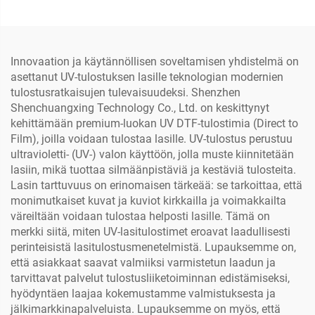
moottori UV-tulostimeen
rullille, 60 cm tulostus,
Dtf-tulostimeen
logon ja tarran
tulostukseen
Innovaation ja käytännöllisen soveltamisen yhdistelmä on
asettanut UV-tulostuksen lasille teknologian modernien
tulostusratkaisujen tulevaisuudeksi. Shenzhen
Shenchuangxing Technology Co., Ltd. on keskittynyt
kehittämään premium-luokan UV DTF-tulostimia (Direct to
Film), joilla voidaan tulostaa lasille. UV-tulostus perustuu
ultravioletti- (UV-) valon käyttöön, jolla muste kiinnitetään
lasiin, mikä tuottaa silmäänpistäviä ja kestäviä tulosteita.
Lasin tarttuvuus on erinomaisen tärkeää: se tarkoittaa, että
monimutkaiset kuvat ja kuviot kirkkailla ja voimakkailta
väreiltään voidaan tulostaa helposti lasille. Tämä on
merkki siitä, miten UV-lasitulostimet eroavat laadullisesti
perinteisistä lasitulostusmenetelmistä. Lupauksemme on,
että asiakkaat saavat valmiiksi varmistetun laadun ja
tarvittavat palvelut tulostusliiketoiminnan edistämiseksi,
hyödyntäen laajaa kokemustamme valmistuksesta ja
jälkimarkkinapalveluista. Lupauksemme on myös, että