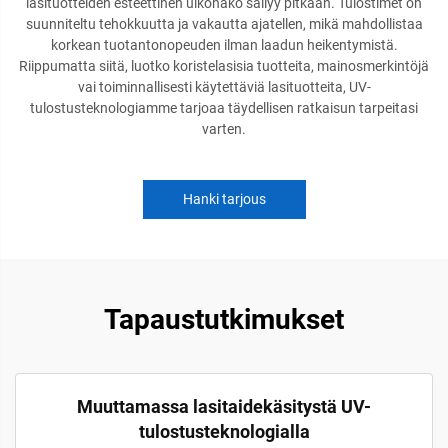
lasituotteiden esteettinen ulkonäkö säilyy pitkään. Tulostimet on
suunniteltu tehokkuutta ja vakautta ajatellen, mikä mahdollistaa
korkean tuotantonopeuden ilman laadun heikentymistä.
Riippumatta siitä, luotko koristelasisia tuotteita, mainosmerkintöjä
vai toiminnallisesti käytettäviä lasituotteita, UV-
tulostusteknologiamme tarjoaa täydellisen ratkaisun tarpeitasi
varten.
Hanki tarjous
Tapaustutkimukset
Muuttamassa lasitaidekäsitystä UV-
tulostusteknologialla