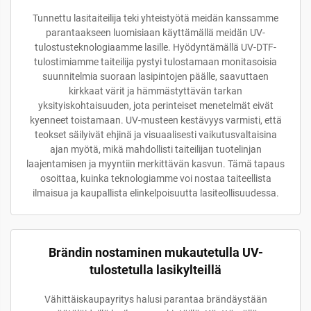
Tunnettu lasitaiteilija teki yhteistyötä meidän kanssamme
parantaakseen luomisiaan käyttämällä meidän UV-
tulostusteknologiaamme lasille. Hyödyntämällä UV-DTF-
tulostimiamme taiteilija pystyi tulostamaan monitasoisia
suunnitelmia suoraan lasipintojen päälle, saavuttaen
kirkkaat värit ja hämmästyttävän tarkan
yksityiskohtaisuuden, jota perinteiset menetelmät eivät
kyenneet toistamaan. UV-musteen kestävyys varmisti, että
teokset säilyivät ehjinä ja visuaalisesti vaikutusvaltaisina
ajan myötä, mikä mahdollisti taiteilijan tuotelinjan
laajentamisen ja myyntiin merkittävän kasvun. Tämä tapaus
osoittaa, kuinka teknologiamme voi nostaa taiteellista
ilmaisua ja kaupallista elinkelpoisuutta lasiteollisuudessa.
Brändin nostaminen mukautetulla UV-
tulostetulla lasikylteillä
Vähittäiskaupayritys halusi parantaa brändäystään