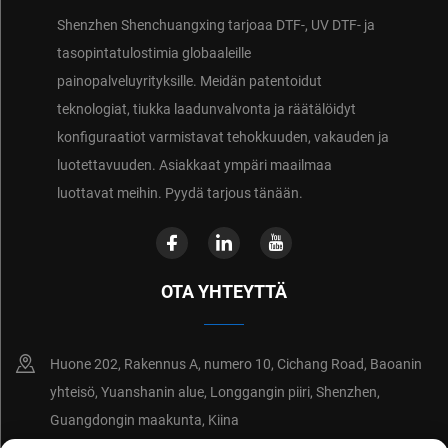
Shenzhen Shenchuangxing tarjoaa DTF-, UV DTF- ja
tasopintatulostimia globaaleille
painopalveluyrityksille. Meidän patentoidut
teknologiat, tiukka laadunvalvonta ja räätälöidyt
konfiguraatiot varmistavat tehokkuuden, vakauden ja
luotettavuuden. Asiakkaat ympäri maailmaa
luottavat meihin. Pyydä tarjous tänään.
OTA YHTEYTTÄ
Huone 202, Rakennus A, numero 10, Cichang Road, Baoanin
yhteisö, Yuanshanin alue, Longgangin piiri, Shenzhen,
Guangdongin maakunta, Kiina