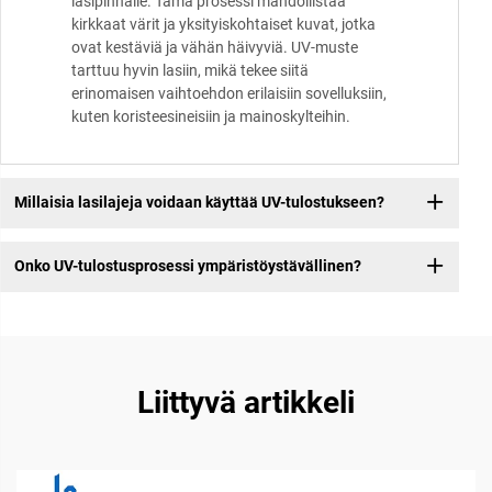
lasipinnalle. Tämä prosessi mahdollistaa
kirkkaat värit ja yksityiskohtaiset kuvat, jotka
ovat kestäviä ja vähän häivyviä. UV-muste
tarttuu hyvin lasiin, mikä tekee siitä
erinomaisen vaihtoehdon erilaisiin sovelluksiin,
kuten koristeesineisiin ja mainoskylteihin.
Millaisia lasilajeja voidaan käyttää UV-tulostukseen?
Onko UV-tulostusprosessi ympäristöystävällinen?
Liittyvä artikkeli