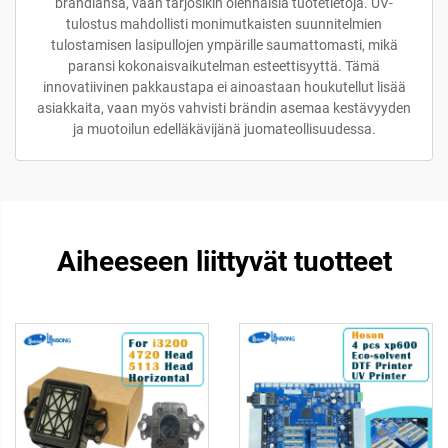
brändiänsä, vaan tarjosikin olennaisia tuotetietoja. UV-
tulostus mahdollisti monimutkaisten suunnitelmien
tulostamisen lasipullojen ympärille saumattomasti, mikä
paransi kokonaisvaikutelman esteettisyyttä. Tämä
innovatiivinen pakkaustapa ei ainoastaan houkutellut lisää
asiakkaita, vaan myös vahvisti brändin asemaa kestävyyden
ja muotoilun edelläkävijänä juomateollisuudessa.
Aiheeseen liittyvät tuotteet