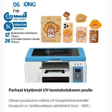
06
Feb
Parhaat käytännöt UV-tasotulostukseen puulle
Oikean puualustan valinta UV-tasapintatulostimelle:
kovapuut vs. teollisuudessa valmistetut levyt – MDF,
koivulevy ja kosteusprosentin rajat. Tammi ja vaalea