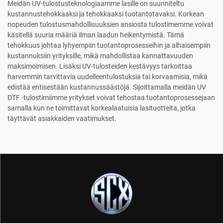
Meidän UV-tulostusteknologiaamme lasille on suunniteltu
kustannustehokkaaksi ja tehokkaaksi tuotantotavaksi. Korkean
nopeuden tulostusmahdollisuuksien ansiosta tulostimemme voivat
käsitellä suuria määriä ilman laadun heikentymistä. Tämä
tehokkuus johtaa lyhyempiin tuotantoprosesseihin ja alhaisempiin
kustannuksiin yrityksille, mikä mahdollistaa kannattavuuden
maksimoimisen. Lisäksi UV-tulosteiden kestävyys tarkoittaa
harvemmin tarvittavia uudelleentulostuksia tai korvaamisia, mikä
edistää entisestään kustannussäästöjä. Sijoittamalla meidän UV
DTF -tulostimiimme yritykset voivat tehostaa tuotantoprosessejaan
samalla kun ne toimittavat korkealaatuisia lasituotteita, jotka
täyttävät asiakkaiden vaatimukset.