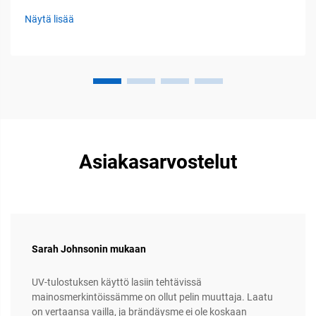
pähkinäpuu tarjoavat erinomaisen kestävyyden sekä rikkaan
Näytä lisää
visuaalisen vaikutelman, joka tekee...
Asiakasarvostelut
Sarah Johnsonin mukaan
UV-tulostuksen käyttö lasiin tehtävissä
mainosmerkintöissämme on ollut pelin muuttaja. Laatu
on vertaansa vailla, ja brändäysme ei ole koskaan