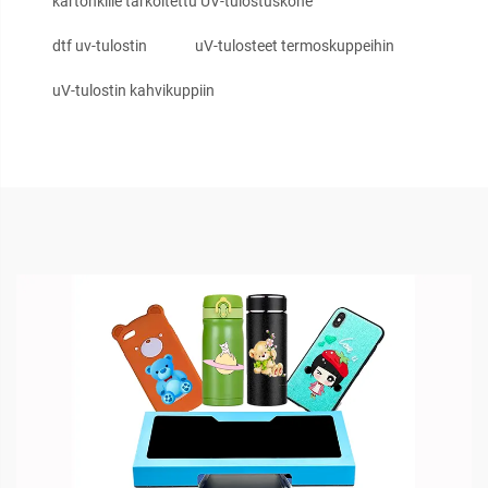
kartonkille tarkoitettu UV-tulostuskone
dtf uv-tulostin
uV-tulosteet termoskuppeihin
uV-tulostin kahvikuppiin