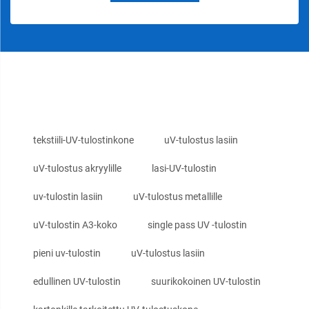
tekstiili-UV-tulostinkone
uV-tulostus lasiin
uV-tulostus akryylille
lasi-UV-tulostin
uv-tulostin lasiin
uV-tulostus metallille
uV-tulostin A3-koko
single pass UV -tulostin
pieni uv-tulostin
uV-tulostus lasiin
edullinen UV-tulostin
suurikokoinen UV-tulostin