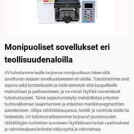
Monipuoliset sovellukset eri
teollisuudenaloilla
UV-tulostamme lasille tarjoama monipuolisuus tekee siitä
soveltuvan laajaan sovellusalueeseen eri aloilla. Tulostimemme ovat
sopivia sekä koristelasisiin ja taide-esineisiin että kaupalliselle
mainontaan ja pakkaamiseen, ja ne voivat täyttää monenlaiset
tulostustarpeet. Tämä sopeutumiskyky mahdollistaa yritysten
tuotevalikoiman laajentamisen ja erilaisten markkinasegmenttien
palvelemisen. Olitpa vähittäiskaupassa, hotelli- ja ravintola-alalla tai
taidealalla, UV-tulostusratkaisumme tarjoavat joustavuuden
räätälöityjen tuotteiden luomiseen täyttääksesi tarkat vaatimuksesi
ja vahvistaaksesi brändisi näkyvyyttä ja vetovoimaa.