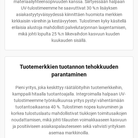
materiaaliyhteensopivuuden kanssa. Siirtyessään halpaan
UV-tulostimeemme he saavuttivat 30 %:n lisäyksen
asiakastyytyväisyydessä kiinnittäen huomiota merkkien
kirkkaisiin väreihin ja kestävyyteen. Tulostimen kyky käsitellä
erilaisia alustoja mahdollisti palvelutarjonnan laajentamisen,
mikä johti lopulta 25 %:n liikevaihdon kasvuun kuuden
kuukauden sisällä.
Tuotemerkkien tuotannon tehokkuuden
parantaminen
Pieni yritys, joka keskittyy räätälöityihin tuotemerkkeihin,
kamppaili hitaalla tuotantoajalla. Integroimalla halpaan UV-
tulostimeemme työnkulkuunsa yritys pystyi vähentämään
tuotantoaikaansa 40 %. Tulostimen nopea kuivuminen ja
korkea tulostuslaatu mahdollistivat tiukkojen toimitusaikojen
noudattamisen, mikä johti tilausten voimakkaaseen kasvuun
ja positiiviseen asiakaspalauteeseen sekä vahvisti yrityksen
asemaa markkinoilla.