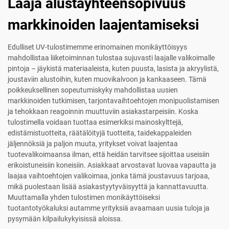
Laaja alustayhteensopivuus
markkinoiden laajentamiseksi
Edulliset UV-tulostimemme erinomainen monikäyttöisyys
mahdollistaa liiketoiminnan tulostaa sujuvasti laajalle valikoimalle
pintoja – jäykistä materiaaleista, kuten puusta, lasista ja akryylistä,
joustaviin alustoihin, kuten muovikalvoon ja kankaaseen. Tämä
poikkeuksellinen sopeutumiskyky mahdollistaa uusien
markkinoiden tutkimisen, tarjontavaihtoehtojen monipuolistamisen
ja tehokkaan reagoinnin muuttuviin asiakastarpeisiin. Koska
tulostimella voidaan tuottaa esimerkiksi mainoskylttejä,
edistämistuotteita, räätälöityjä tuotteita, taidekappaleiden
jäljennöksiä ja paljon muuta, yritykset voivat laajentaa
tuotevalikoimaansa ilman, että heidän tarvitsee sijoittaa useisiin
erikoistuneisiin koneisiin. Asiakkaat arvostavat luovaa vapautta ja
laajaa vaihtoehtojen valikoimaa, jonka tämä joustavuus tarjoaa,
mikä puolestaan lisää asiakastyytyväisyyttä ja kannattavuutta.
Muuttamalla yhden tulostimen monikäyttöiseksi
tuotantotyökaluksi autamme yrityksiä avaamaan uusia tuloja ja
pysymään kilpailukykyisissä aloissa.