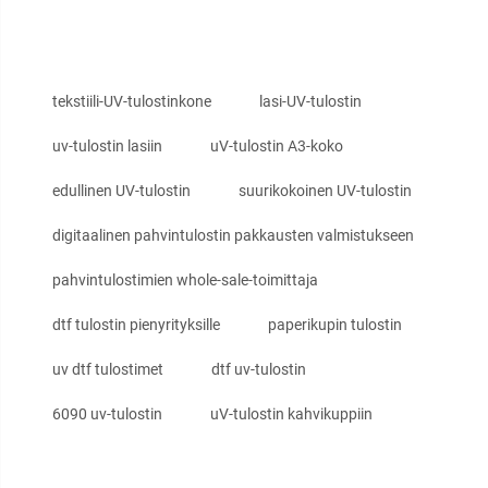
tekstiili-UV-tulostinkone
lasi-UV-tulostin
uv-tulostin lasiin
uV-tulostin A3-koko
edullinen UV-tulostin
suurikokoinen UV-tulostin
digitaalinen pahvintulostin pakkausten valmistukseen
pahvintulostimien whole-sale-toimittaja
dtf tulostin pienyrityksille
paperikupin tulostin
uv dtf tulostimet
dtf uv-tulostin
6090 uv-tulostin
uV-tulostin kahvikuppiin