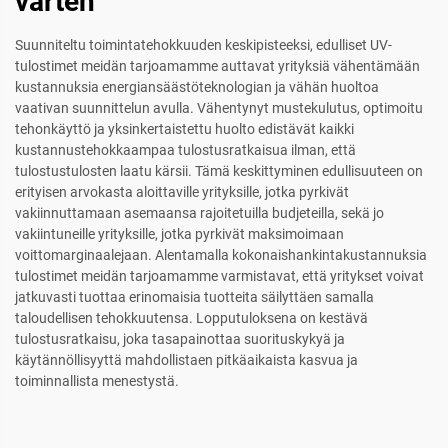
varten
Suunniteltu toimintatehokkuuden keskipisteeksi, edulliset UV-
tulostimet meidän tarjoamamme auttavat yrityksiä vähentämään
kustannuksia energiansäästöteknologian ja vähän huoltoa
vaativan suunnittelun avulla. Vähentynyt mustekulutus, optimoitu
tehonkäyttö ja yksinkertaistettu huolto edistävät kaikki
kustannustehokkaampaa tulostusratkaisua ilman, että
tulostustulosten laatu kärsii. Tämä keskittyminen edullisuuteen on
erityisen arvokasta aloittaville yrityksille, jotka pyrkivät
vakiinnuttamaan asemaansa rajoitetuilla budjeteilla, sekä jo
vakiintuneille yrityksille, jotka pyrkivät maksimoimaan
voittomarginaalejaan. Alentamalla kokonaishankintakustannuksia
tulostimet meidän tarjoamamme varmistavat, että yritykset voivat
jatkuvasti tuottaa erinomaisia tuotteita säilyttäen samalla
taloudellisen tehokkuutensa. Lopputuloksena on kestävä
tulostusratkaisu, joka tasapainottaa suorituskykyä ja
käytännöllisyyttä mahdollistaen pitkäaikaista kasvua ja
toiminnallista menestystä.