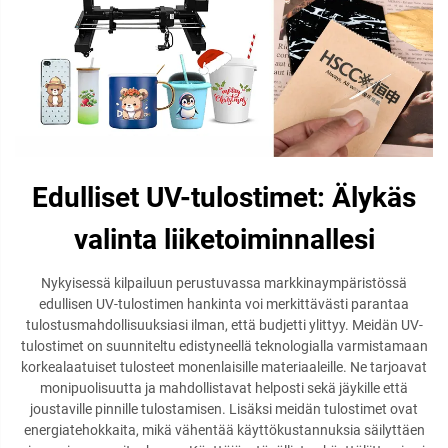
Edulliset UV-tulostimet: Älykäs
valinta liiketoiminnallesi
Nykyisessä kilpailuun perustuvassa markkinaympäristössä
edullisen UV-tulostimen hankinta voi merkittävästi parantaa
tulostusmahdollisuuksiasi ilman, että budjetti ylittyy. Meidän UV-
tulostimet on suunniteltu edistyneellä teknologialla varmistamaan
korkealaatuiset tulosteet monenlaisille materiaaleille. Ne tarjoavat
monipuolisuutta ja mahdollistavat helposti sekä jäykille että
joustaville pinnille tulostamisen. Lisäksi meidän tulostimet ovat
energiatehokkaita, mikä vähentää käyttökustannuksia säilyttäen