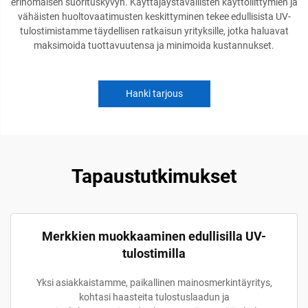
erinomaisen suorituskyvyn. Käyttäjäystävällisten käyttöliittymien ja
vähäisten huoltovaatimusten keskittyminen tekee edullisista UV-
tulostimistamme täydellisen ratkaisun yrityksille, jotka haluavat
maksimoida tuottavuutensa ja minimoida kustannukset.
Hanki tarjous
Tapaustutkimukset
Merkkien muokkaaminen edullisilla UV-
tulostimilla
Yksi asiakkaistamme, paikallinen mainosmerkintäyritys,
kohtasi haasteita tulostuslaadun ja