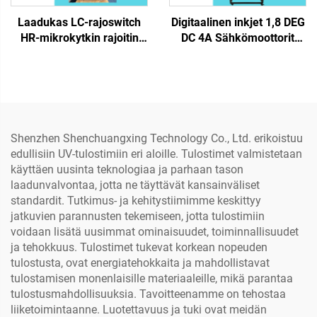
Laadukas LC-rajoswitch
Digitaalinen inkjet 1,8 DEG
HR-mikrokytkin rajoitin
DC 4A Sähkömoottorit
Mustesuihkutulostimen
Askellinen servomoottorin
raja-anturin varaosa DTF-,
ohjain DTF-askellinen
ekologiseen liuottimeen ja
moottori UV-tulostimeen
UV-DTF-tulostimeen
Dtf-tulostimeen
Shenzhen Shenchuangxing Technology Co., Ltd. erikoistuu
edullisiin UV-tulostimiin eri aloille. Tulostimet valmistetaan
käyttäen uusinta teknologiaa ja parhaan tason
laadunvalvontaa, jotta ne täyttävät kansainväliset
standardit. Tutkimus- ja kehitystiimimme keskittyy
jatkuvien parannusten tekemiseen, jotta tulostimiin
voidaan lisätä uusimmat ominaisuudet, toiminnallisuudet
ja tehokkuus. Tulostimet tukevat korkean nopeuden
tulostusta, ovat energiatehokkaita ja mahdollistavat
tulostamisen monenlaisille materiaaleille, mikä parantaa
tulostusmahdollisuuksia. Tavoitteenamme on tehostaa
liiketoimintaanne. Luotettavuus ja tuki ovat meidän