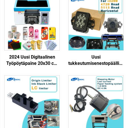
2024 Uusi Digitaalinen
Uusi
Työpöytäpaine 20x30 cm
tukkeutumisenestopäällinen
A4 Uv Tasopainekone,
puhdistuspäädyn i3200
Yksipää Tx800, Tulostaa
4720 5113 tulostuspäälle
Puhelinkuoriin, Tarra,
vesipohjaiselle
Akryyliin, Lasiin
yhteensopivalle inkjet-,
UV/eco-liuotintulostimelle