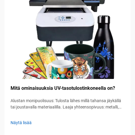
Mitä ominaisuuksia UV-tasotulostinkoneella on?
Alustan monipuolisuus: Tulosta lähes millä tahansa jäykällä
tai joustavalla materiaalilla. Laaja yhteensopivuus: metalli,
lasi, akryyli, aaltopahvi ja komposiitit. Nykyaikaiset UV-
tasotulostimet käsittelevät monenlaisia alustoja perinteisten
Näytä lisää
medioitten ulkopuolella – poistaen tarpeen...