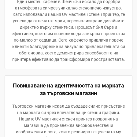
Един местен кафене в Шенчжън искало да подобри
атмосферата си чрез уникално стенописно изкуство.
Като използвали нашия UV мастилен стенен принтер, те
успели да отпечатат ярки, персонализирани дизайните
директно върху стените си. Процесът бил бърз и
ефективен, което им позволило да завършат проекта за
по-малко от седмица. Сега кафенето привлича повече
клиенти благодарение на визуално привлекателната си
обстановка, което демонстрира способността на
принтера ефективно да трансформира пространствата.
Повишаване на идентичността на марката
за търговски магазин
Търговски магазин искал да създаде силно присъствие
на марката си чрез впечатляващи стенни графики.
Нашите UV мастилен стенен принтер позволил на
магазина да произвежда висококачествени
изображения и лога, които резонират с целевата му