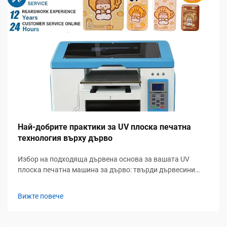
Най-добрите практики за UV плоска печатна
технология върху дърво
Избор на подходяща дървена основа за вашата UV
плоска печатна машина за дърво: твърди дървесини
срещу инженерни панели — ДСП, брезова фанера и
прагове на съдържанието на влага. Твърдите дървесини
Вижте повече
като дъб и орех осигуряват отлична издръжливост,
както и богата визуална привлекателност, която
прави...