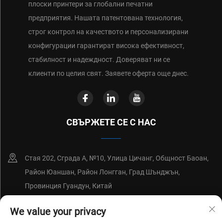
плоски принтери за глобални печатни
предприятия. Нашата патентована технология,
строг контрол на качеството и персонализирани
конфигурации гарантират висока ефективност,
стабилност и надеждност. Доверяват ни се
клиенти по целия свят. Заявете оферта още днес.
СВЪРЖЕТЕ СЕ С НАС
Стая 202, Сграда А, №10, Улица Цичанг, Общност Баоан,
Район Юаншан, Район Лонгган, Град Шънджън,
Провинция Гуандун, Китай
+86-18214652676
We value your privacy