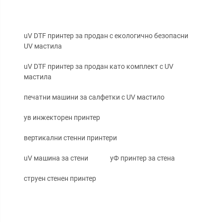
uV DTF принтер за продан с екологично безопасни
UV мастила
uV DTF принтер за продан като комплект с UV
мастила
печатни машини за салфетки с UV мастило
ув инжекторен принтер
вертикални стенни принтери
uV машина за стени
уФ принтер за стена
струен стенен принтер