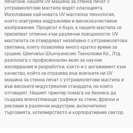
печатане, нашите UV машина за стенна печат с
ултравиолетови мастила водят класацията.
Използваме най-новата UV мастилна технология,
която осигурява издръжливи и висококачествени
изображения. Процесът е бърз, а нашите мастила се
прилепват отлично към различни повърхности. UV
мастилата се отвердяват незабавно с ултравиолетова
светлина, което позволява много кратко време за
сушене. Шенчжън Шънчуанксин Техноложи Ко., Лтд.
разполага с професионален екип за научни
изследвания и разработки, както и с ангажимент към
качество, който се отразява във всичките ни UV
машина за стенна печат с ултравиолетови мастила и
във високите индустриални стандарти, на които
отговарят. Нашият принтер помага на бизнеса да
създава впечатляващи графики за стени, фрески и
реклами в различни индустрии, включително
търговията, хотелиерството и корпоративния сектор.