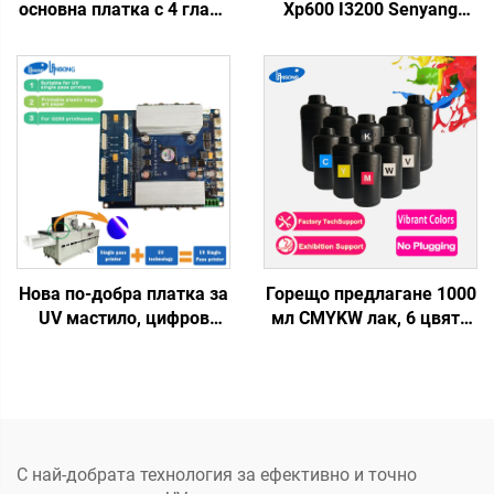
основна платка с 4 глави
Xp600 I3200 Senyang
Xp600 за големи струйни
Двойна глава
принтери Lansong с еко
Материнска платка
разтворими UV мастила
Каретка Платка за
струйни големи
форматни принтери Еко
разтворител UV мастило
Нова по-добра платка за
Горещо предлагане 1000
UV мастило, цифров
мл CMYKW лак, 6 цвята
струен принтер с
UV мастило за трансфер
единичен преминаващ
етикети за XP600 I3200
механизъм и печатаща
TX800 печатаща глава
глава I3200-U1
за цифрова UV печатна
машина
С най-добрата технология за ефективно и точно