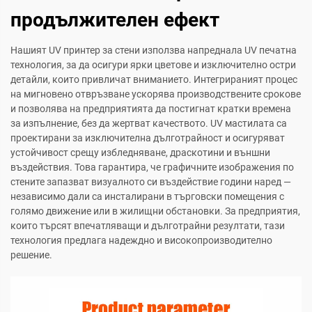
продължителен ефект
Нашият UV принтер за стени използва напреднала UV печатна
технология, за да осигури ярки цветове и изключително остри
детайли, които привличат вниманието. Интегрираният процес
на мигновено отвръзване ускорява производствените срокове
и позволява на предприятията да постигнат кратки времена
за изпълнение, без да жертват качеството. UV мастилата са
проектирани за изключителна дълготрайност и осигуряват
устойчивост срещу избледняване, драскотини и външни
въздействия. Това гарантира, че графичните изображения по
стените запазват визуалното си въздействие години наред —
независимо дали са инсталирани в търговски помещения с
голямо движение или в жилищни обстановки. За предприятия,
които търсят впечатляващи и дълготрайни резултати, тази
технология предлага надеждно и високопроизводително
решение.