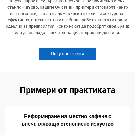
върху широк спектър от повърхности, включително стени,
стъкло и дърво, нашите UV стенни принтери отговарят както
на търговски, така и на домакински нужди. Те осигуряват
ефективна, интелигентна и стабилна работа, което ги прави
идеални за предприятия, които искат да подобрят своя бранд
или да създадат впечатляващи интериорни дизайни.
Получете оферта
Примери от практиката
Реформиране на местно кафене с
впечатляващо стенописно изкуство