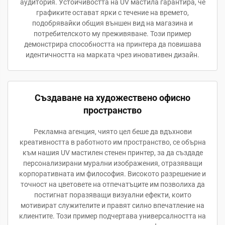
аудитория. Устойчивостта на UV мастила гарантира, че
графиките остават ярки с течение на времето,
подобрявайки общия външен вид на магазина и
потребителското му преживяване. Този пример
демонстрира способността на принтера да повишава
идентичността на марката чрез иновативен дизайн.
Създаване на художествено офисно
пространство
Рекламна агенция, чиято цел беше да вдъхнови
креативността в работното им пространство, се обърна
към нашия UV мастилен стенен принтер, за да създаде
персонализирани мурални изображения, отразяващи
корпоративната им философия. Високото разрешение и
точност на цветовете на отпечатъците им позволиха да
постигнат поразяващи визуални ефекти, които
мотивират служителите и правят силно впечатление на
клиентите. Този пример подчертава универсалността на