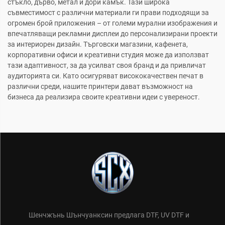
стъкло, дърво, метал и дори камък. Тази широка
съвместимост с различни материали ги прави подходящи за
огромен брой приложения – от големи мурални изображения и
впечатляващи рекламни дисплеи до персонализирани проекти
за интериорен дизайн. Търговски магазини, кафенета,
корпоративни офиси и креативни студия може да използват
тази адаптивност, за да усилват своя бранд и да привличат
аудиторията си. Като осигуряват висококачествен печат в
различни среди, нашите принтери дават възможност на
бизнеса да реализира своите креативни идеи с увереност.
Шенчжънь Шънчуанксин предлага DTF, UV DTF и