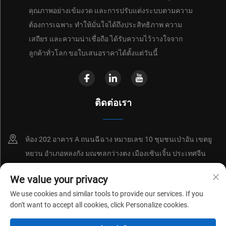
คุณภาพอย่างเข้มงวด และการปรับแต่งระบบตามความ
ต้องการเฉพาะ ทำให้มั่นใจได้ถึงประสิทธิภาพ ความ
เสถียร และความน่าเชื่อถือ ได้รับความไว้วางใจจาก
ลูกค้าทั่วโลก ขอใบเสนอราคาได้ตั้งแต่วันนี้
ติดต่อเรา
ห้อง 202 อาคาร A ถนนฉีฉาง หมายเลข 10 ชุมชนเป่าอัน เขตยู
หยวน อำเภอหลงกัง มณฑลกว่างตง เมืองเซินเจิ้น ประเทศจีน
+86-18214652676
We value your privacy
We use cookies and similar tools to provide our services. If you
[email protected]
don't want to accept all cookies, click Personalize cookies.