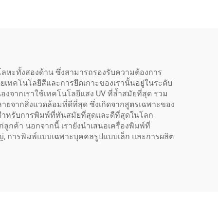
00 1
พิมพ์กระดาษทิชู กระดาษ
ป้าย
คราฟท์
สติก
โลหะทั้งสองด้าน ซึ่งสามารถรองรับความต้องการ
โดยเทคโนโลยีสีและการยึดเกาะของเรานั้นอยู่ในระดับ
งจากเราใช้เทคโนโลยีแสง UV ที่ล้ำสมัยที่สุด รวม
กสิ่งแวดล้อมที่ดีที่สุด ซึ่งเกิดจากสูตรเฉพาะของ
ำหรับการพิมพ์ที่ทันสมัยที่สุดและดีที่สุดในโลก
่ลูกค้า นอกจากนี้ เรายังนำเสนอเครื่องพิมพ์ที่
่, การพิมพ์แบบเฉพาะบุคคลรูปแบบเล็ก และการผลิต