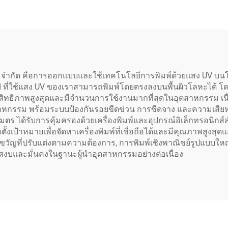
ยืด หมวก รองเท้า กาง
พร้อมหัวพิมพ์ XP6
ีนส์ และถุงเท้า โดย
หรือ 2 หัว สำหรับ
อัตโนมัติ
แบนเนอร์ การพิมพ์
เกอร์
ลยี จำกัด คือการออกแบบและใช้เทคโนโลยีการพิมพ์ด้วยแสง UV บน
bed ที่ใช้แสง UV ของเราสามารถพิมพ์โดยตรงลงบนพื้นผิวโลหะได้ 
ทธิภาพสูงสุดและมีจำนวนการใช้งานมากที่สุดในอุตสาหกรรม เนื่อ
หกรรม พร้อมระบบป้องกันรอยขีดข่วน การซีดจาง และความเสียหายจา
เมตร ได้รับการคุ้มครองด้วยเครื่องพิมพ์และอุปกรณ์อิเล็กทรอนิกส์ส
้งเป้าหมายเพื่อจัดหาเครื่องพิมพ์ที่เชื่อถือได้และมีคุณภาพสูงสุดแก
ญที่ปรับแต่งตามความต้องการ, การพิมพ์เชิงพาณิชย์รูปแบบใหญ
สงบและมั่นคงในฐานะผู้นำอุตสาหกรรมอย่างต่อเนื่อง