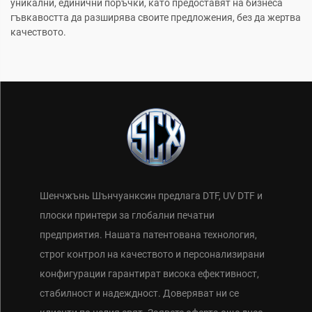
уникални, единични поръчки, като предоставят на бизнеса
гъвкавостта да разширява своите предложения, без да жертва
качеството.
Шенчжънь Шънчуанксин предлага DTF, UV DTF и
плоски принтери за глобални печатни
предприятия. Нашата патентована технология,
строг контрол на качеството и персонализирани
конфигурации гарантират висока ефективност,
стабилност и надеждност. Доверяват ни се