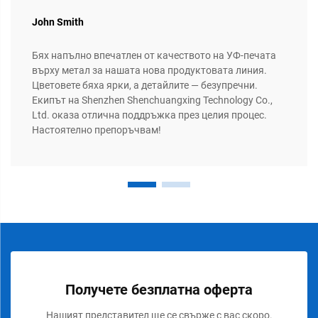
John Smith
Бях напълно впечатлен от качеството на УФ-печата
върху метал за нашата нова продуктовата линия.
Цветовете бяха ярки, а детайлите — безупречни.
Екипът на Shenzhen Shenchuangxing Technology Co.,
Ltd. оказа отлична поддръжка през целия процес.
Настоятелно препоръчвам!
Получете безплатна оферта
Нашият представител ще се свърже с вас скоро.