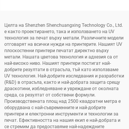
принтхедове XP600, за
хартиена торба, за
табелки, банер, етикет,
хартиени кърпи, крафт
печат
хартия
Целта на Shenzhen Shenchuangxing Technology Co., Ltd.
е както проектирането, така и използването на UV
технология за печат върху метали. Различните модели
отговарят на всички нужди на принтерите. Нашият UV
плоскостенни принтери печатат директно върху
метали. Нашата цветова технология и адхезия са от
най-високо ниво. Нашият принтери постигат най-
добрите резултати в отрасъла, тъй като използваме
UV технология. Най-добрите изследвания и разработки
(R&D) в отрасъла, както и най-добрата защита срещу
драскотини, избледняване и увреждане от околната
среда, са резултат от собствени формули.
Производствената площ над 2500 квадратни метра е
оборудвана с най-съвременните и най-добрите
принтери и електронни инструменти и технологии за
печат. Ефективността на нашия екип е най-добрата и
се стремим да предоставяме най-надеждните