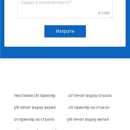
0/1000
Изпрати
текстилен UV принтер
uV печат върху стъкло
уФ печат върху акрил
uV принтер за стъкло
uv принтер за стъкло
уФ печат върху метал