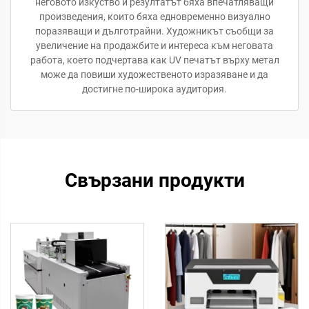
неговото изкуство и резултатът бяха впечатляващи
произведения, които бяха едновременно визуално
поразяващи и дълготрайни. Художникът съобщи за
увеличение на продажбите и интереса към неговата
работа, което подчертава как UV печатът върху метал
може да повиши художественото изразяване и да
достигне по-широка аудитория.
Свързани продукти