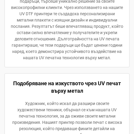
подаръци, търсеше уникално решение за своите
високопрофилни клиенти. Чрез използването на нашите
UV DTF принтери те създадоха персонализирани
метални плакети с изящни дизайн и индивидуални
послания. Резултатът беше впечатляващ продукт, който
остави силно впечатление у получателите и укрепи
деловите отношения. Дълготрайността на UV печата
гарантираше, че тези подаръци ще бъдат ценени години
наред, което демонстрира устойчивото въздействие на
нашата UV печатна технология върху метал.
Подобряване на изкуството чрез UV печат
върху метал
Художник, който искал да разшири своите
художествени техники, обърнал се към нашата UV
печатна технология, за да оживи своите метални
произведения. Нашият принтер позволи печат с висока
резолюция, който предаваше фините детайли на