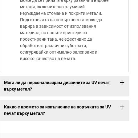
може да се прилага върху различни видове
метали, включително алуминий,
неръждаема стомана и покрити метали.
Подготовката на повърхността може да
варира в зависимост от използвания
материал, но нашите принтери са
проектирани така, че ефективно да
обработват различни субстрати,
осигурявайки оптимално залепване и
високо качество на печата.
Мога ли да персонализирам дизайните за UV печат
върху метал?
Какво е времето за изпълнение на поръчката за UV
печат върху метал?