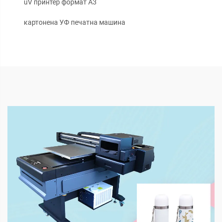
uV принтер формат А3
картонена УФ печатна машина