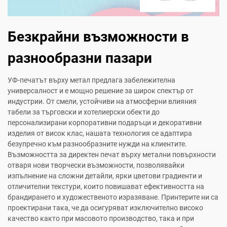
Безкрайни възможности в
разнообразни пазари
УФ-печатът върху метал предлага забележителна
универсалност и е мощно решение за широк спектър от
индустрии. От смели, устойчиви на атмосферни влияния
табели за търговски и хотелиерски обекти до
персонализирани корпоративни подаръци и декоративни
изделия от висок клас, нашата технология се адаптира
безупречно към разнообразните нужди на клиентите.
Възможността за директен печат върху метални повърхности
отваря нови творчески възможности, позволявайки
изпълнение на сложни детайли, ярки цветови градиенти и
отличителни текстури, които повишават ефективността на
брандирането и художественото изразяване. Принтерите ни са
проектирани така, че да осигуряват изключително високо
качество както при масовото производство, така и при