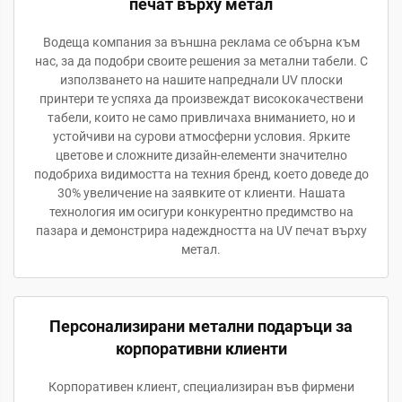
печат върху метал
Водеща компания за външна реклама се обърна към
нас, за да подобри своите решения за метални табели. С
използването на нашите напреднали UV плоски
принтери те успяха да произвеждат висококачествени
табели, които не само привличаха вниманието, но и
устойчиви на сурови атмосферни условия. Ярките
цветове и сложните дизайн-елементи значително
подобриха видимостта на техния бренд, което доведе до
30% увеличение на заявките от клиенти. Нашата
технология им осигури конкурентно предимство на
пазара и демонстрира надеждността на UV печат върху
метал.
Персонализирани метални подаръци за
корпоративни клиенти
Корпоративен клиент, специализиран във фирмени