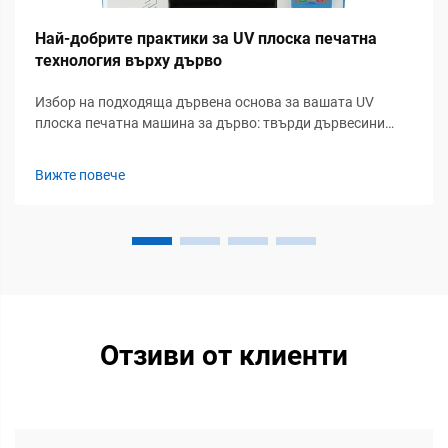
Най-добрите практики за UV плоска печатна
технология върху дърво
Избор на подходяща дървена основа за вашата UV
плоска печатна машина за дърво: твърди дървесини
срещу инженерни панели — ДСП, брезова фанера и
прагове на съдържанието на влага. Твърдите дървесини
Вижте повече
като дъб и орех осигуряват отлична издръжливост,
както и богата визуална привлекателност, която
прави...
Отзиви от клиенти