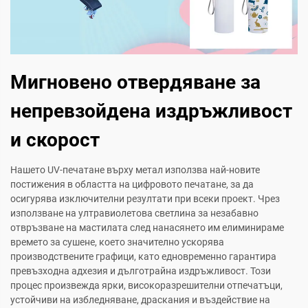
Мигновено отвердяване за
непревзойдена издръжливост
и скорост
Нашето UV-печатане върху метал използва най-новите
постижения в областта на цифровото печатане, за да
осигурява изключителни резултати при всеки проект. Чрез
използване на ултравиолетова светлина за незабавно
отвръзване на мастилата след нанасянето им елиминираме
времето за сушене, което значително ускорява
производствените графици, като едновременно гарантира
превъзходна адхезия и дълготрайна издръжливост. Този
процес произвежда ярки, високоразрешителни отпечатъци,
устойчиви на избледняване, драскания и въздействие на