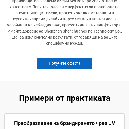
производство в големи обеми без компромиси относно
качеството. Тази технология е перфектна за създаване на
впечатляващи табели, промоционални материали и
персонализирани дизайни върху метални повърхности,
устойчиви на избледняване, драскотини и външни фактори.
Имайте доверие на Shenzhen Shenchuangxing Technology Co.,
Ltd. за изключителни резултати, отговарящи на вашите
специфични нужди.
Получете оферта
Примери от практиката
Преобразяване на брандирането чрез UV