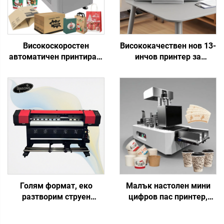
Високоскоростен
Висококачествен нов 13-
автоматичен принтиращ
инчов принтер за
прес за хартиени чаши,
топлинен трансфер A3 с
гофрирана хартия,
струйно отпечатване
картон, кутии за пица,
XP600, автоматично
тоалетна хартия, крафт
отпечатване върху
хартия
тениски, шапки, обувки,
дънки, чорапи
Голям формат, еко
Малък настолен мини
разтворим струен
цифров пас принтер,
принтер, 1,3 м, 1,6 м, 1,8
принтиране на чаши,
м, 2,5 м, 3,2 м, с 1 или 2
вентилатори, кафе чаша,